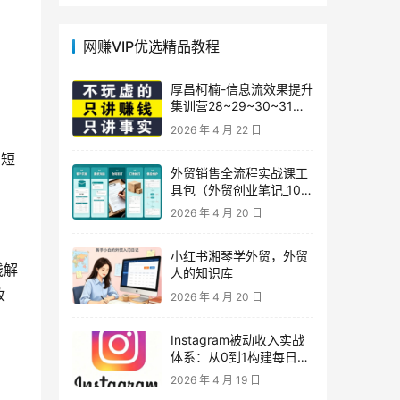
网赚VIP优选精品教程
厚昌柯楠-信息流效果提升
集训营28~29~30~31
期，智能投放·巨量AD/百
2026 年 4 月 22 日
度优化·AI提效指南
了短
外贸销售全流程实战课工
具包（外贸创业笔记_10年
外贸经验）
2026 年 4 月 20 日
小红书湘琴学外贸，外贸
钱解
人的知识库
收
2026 年 4 月 20 日
Instagram被动收入实战
体系：从0到1构建每日盈
利的自动销售漏斗
2026 年 4 月 19 日