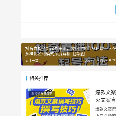
抖音直播全新起号策略，零粉丝零作品日增千人
多样化盈利模式深度解析【揭秘】
上一篇
2024 年 6 月 24 日 下
相关推荐
爆款文案
零投资赚钱项目
火文案直
爆款文案撰
小白必备的