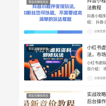
抖音小程
零投资赚钱项目
法教程
抖音小程序
绍： 抖音
及收益 2.
分享优质
小红书虚
零投资赚钱项目
法，市场
小红书虚拟
目介绍： 
谱 通过网盘
分享优质
实战攻略
零投资赚钱项目
后台操作