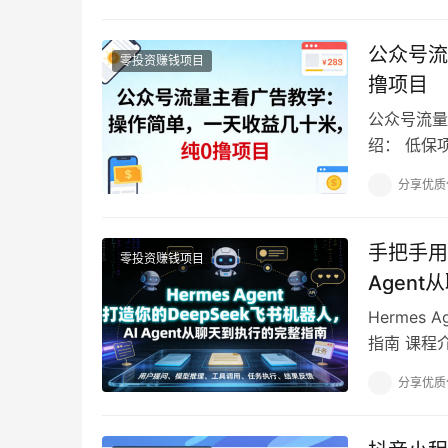
公众号流
零投资赚钱项目
撸项目
公众号流量
绍： 低保
程介绍，不
分享优质
手把手用H
零投资赚钱项目
Agen
Hermes
指南 课程介
分享优质