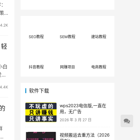
费网上兼职赚钱正规
单策略，选对方法月
容：
平台推荐(每日更
入3000+
户策
新)！
4.2K
SEO教程
SEM教程
建站教程
，轻
小白
抖音教程
网赚项目
电商教程
爱，
4.4K
软件下载
wps2023电信版,一直在
的
用，无广告
2026 年 3 月 27 日
群
视频搬运去重方法（2026
者