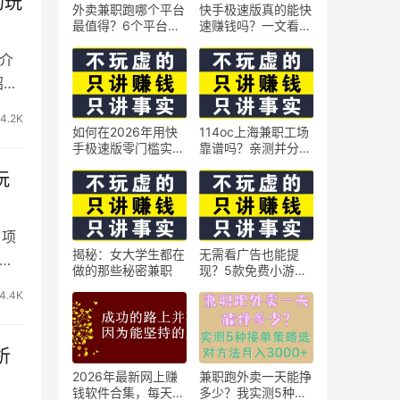
的玩
外卖兼职跑哪个平台
快手极速版真的能快
最值得？6个平台实
速赚钱吗？一文看懂
测对比
真相
介
绍以
4.2K
如何在2026年用快
114oc上海兼职工场
手极速版零门槛实现
靠谱吗？亲测并分享
日赚50元？5个实操
3个最新上海兼职机
玩
技巧
会
 项
揭秘：女大学生都在
无需看广告也能提
离
做的那些秘密兼职
现？5款免费小游戏
实测可到账支付宝
4.4K
析
2026年最新网上赚
兼职跑外卖一天能挣
钱软件合集，每天免
多少？我实测5种接