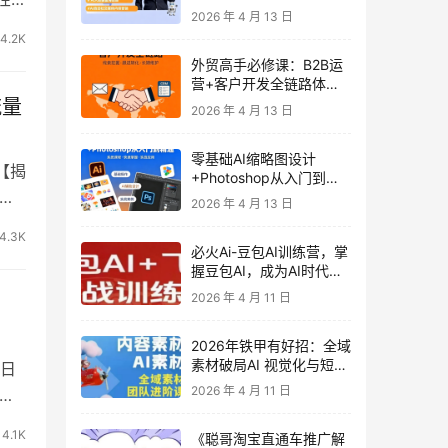
发客户-内容营销-从0到3
2026 年 4 月 13 日
做外贸实战课6-27期
4.2K
外贸高手必修课：B2B运
营+客户开发全链路体系
课 | 从0到1成为外贸精英
流量
2026 年 4 月 13 日
零基础AI缩略图设计
【揭
+Photoshop从入门到精
效
通 全套教程（含形象照拍
2026 年 4 月 13 日
摄精修）
4.3K
必火Ai-豆包AI训练营，掌
握豆包AI，成为AI时代的
全能型人才
2026 年 4 月 11 日
，
2026年铁甲有好招：全域
素材破局AI 视觉化与短剧
日
营销实战指南——高效增
2026 年 4 月 11 日
你
长秘籍，系统掌握可落
地、能跑量的内容与投放
4.1K
《聪哥淘宝直通车推广解
策略