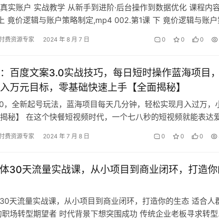
真实账户 实战教学 从新手到进阶·后台操作到数据优化 课程内
课 上 竟价逻辑与账户策略制定,mp4 002.第1课 下 竟价逻辑与账
4 …
付费资源专家
2024 年 8 月 7 日
0
0
0
：百度文案3.0实战技巧，每日短时操作蓝海项目
入万元目标，零基础快速上手【全面揭秘】
.0，全新起号玩法，蓝海项目每天几分钟，轻松实现月入过万，
揭秘】 在这个快餐短视频时代，一个七八秒的短视频就能表达
会转发，你会不会去点赞，百度…
付费资源专家
2024 年 7 月 8 日
0
0
0
个体30天流量实战课，从小项目到商业闭环，打造你
体30天流量实战课，从小项目到商业闭环，打造你的生态 适合人
的职场转型期望者 时代背景下想突围成功 传统企业老板寻求转型