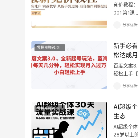
竞价教程：
001.第1
略制定,mp
分享优质
新手必看
零投资赚钱项目
松达成月
百度文案3
轻松上手【
你说你会不
分享优质
AI超级
零投资赚钱项目
生态
AI超级个
26岁以上