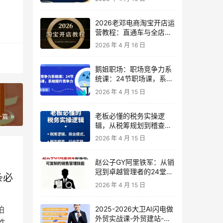
2026老邓电商淘宝开店运
营教程：直通车与全店推
广系统课
2026 年 4 月 16 日
鹅姐职场：职场竞争力系
统课：24节职场课，系统
提升竞争力
2026 年 4 月 15 日
收
老板必懂的税务实操逻
一篇
辑，从税筹规划到稽查应
对，为企业稳健增长保驾
2026 年 4 月 15 日
护航
赵公子GY阿里铁军：从销
冠到卓越管理者的24堂实
条必
战课
2026 年 4 月 15 日
2025-2026大卫AI闪电做
拍
外贸实战课-外贸建站-开
性