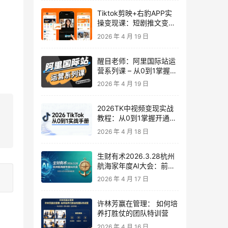
Tiktok剪映+右豹APP实
操变现课：短剧推文变现
全教程来了！
2026 年 4 月 19 日
醒目老师：阿里国际站运
营系列课 – 从0到1掌握平
台运营核心技巧
2026 年 4 月 19 日
2026TK中视频变现实战
教程：从0到1掌握开通、
养号、剪辑到变现，新手
2026 年 4 月 18 日
副业首选
生财有术2026.3.28杭州
航海家年度AI大会：前沿
趋势×落地案例×技能图谱
2026 年 4 月 17 日
许林芳赢在管理： 如何培
养打胜仗的团队特训营
2026 年 4 月 16 日