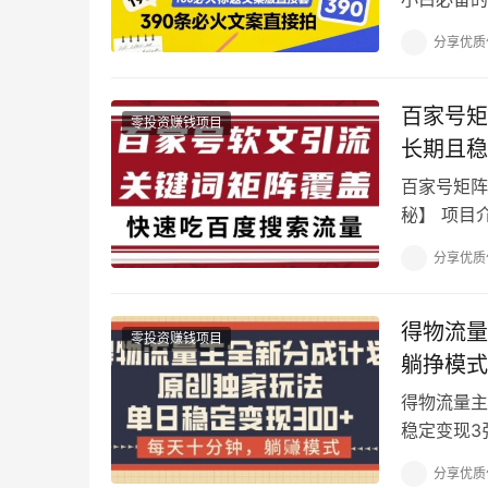
(1).mp
分享优质
百家号矩
零投资赚钱项目
长期且稳
百家号矩阵
秘】 项目
果 工作室
分享优质
得物流量
零投资赚钱项目
躺挣模式
得物流量主
稳定变现3
只知道得物
分享优质