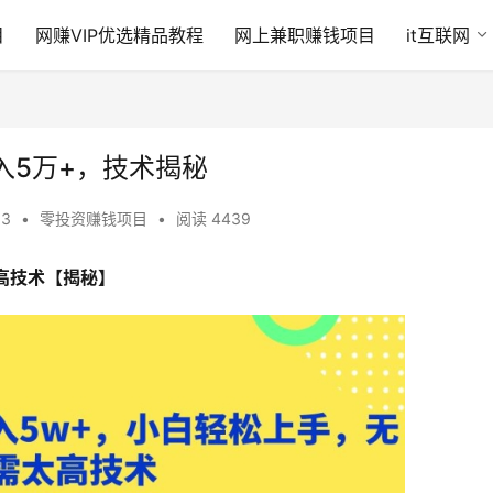
目
网赚VIP优选精品教程
网上兼职赚钱项目
it互联网
入5万+，技术揭秘
33
•
零投资赚钱项目
•
阅读 4439
高技术【揭秘】