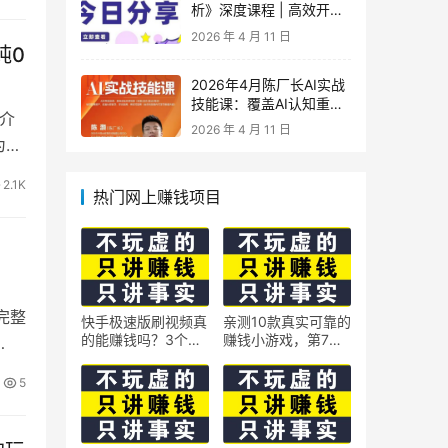
析》深度课程 | 高效开
车、极速投产系统实操课
2026 年 4 月 11 日
纯0
2026年4月陈厂长AI实战
技能课：覆盖AI认知重
介
构、智能体与大模型解
2026 年 4 月 11 日
析、提示词工程、AI记忆
为课
体系、语料运营及coze平
台智能体搭建全核心内容
2.1K
热门网上赚钱项目
的完整
快手极速版刷视频真
亲测10款真实可靠的
的能赚钱吗？3个隐
赚钱小游戏，第7款
…
藏技巧实测揭秘
最适合通勤路上玩
5