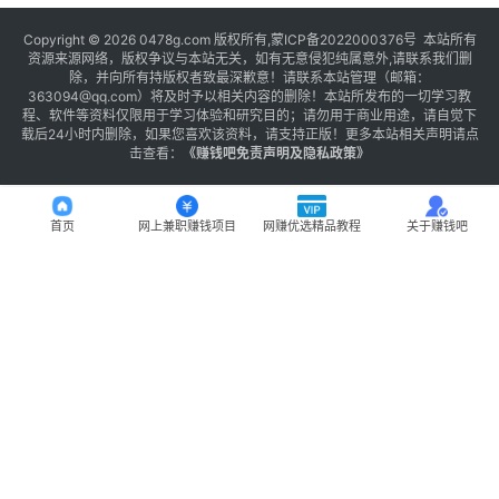
Copyright © 2026 0478g.com 版权所有,蒙ICP备2022000376号 本站所有
资源来源网络，版权争议与本站无关，如有无意侵犯纯属意外,请联系我们删
除，并向所有持版权者致最深歉意！请联系本站管理（邮箱：
363094@qq.com）将及时予以相关内容的删除！本站所发布的一切学习教
程、软件等资料仅限用于学习体验和研究目的；请勿用于商业用途，请自觉下
载后24小时内删除，如果您喜欢该资料，请支持正版！更多本站相关声明请点
击查看：
《
赚钱吧免责声明及隐私政策
》
首页
网上兼职赚钱项目
网赚优选精品教程
关于赚钱吧