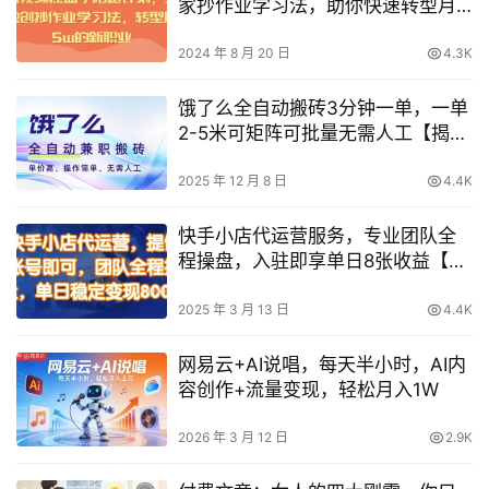
家抄作业学习法，助你快速转型月
入5万新职业
2024 年 8 月 20 日
4.3K
饿了么全自动搬砖3分钟一单，一单
2-5米可矩阵可批量无需人工【揭
秘】
2025 年 12 月 8 日
4.4K
快手小店代运营服务，专业团队全
程操盘，入驻即享单日8张收益【权
威揭秘】
2025 年 3 月 13 日
4.4K
网易云+AI说唱，每天半小时，AI内
容创作+流量变现，轻松月入1W
2026 年 3 月 12 日
2.9K