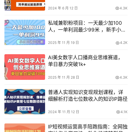
2024 年 6 月 12 日
4.3K
私域兼职粉项目：一天最少加100
人，一单利润最少99米 ，新手小白
也能每天进账小1k+
2025 年 11 月 19 日
4.2K
AI美女数字人口播商业思维赛道，
单日暴力突破1k+
2025 年 11 月 28 日
4.3K
普通人实现知识变现规划课程，详
细解析打造七位数收入的知识IP路径
2024 年 11 月 12 日
4.1K
IP短视频运营高手陪跑指南：全网独