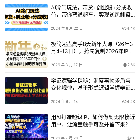
AI冷门玩法，带货+创业粉+分成收
益，带你弯道超车，实现逆风翻盘
【揭秘】
2024 年 8 月 22 日
4.4K
极简超盘高手8天新年大课（26年3
月4-13日），抢先复制2026年IP商
业，小团队高利润的极简打法
2026 年 3 月 17 日
2.8K
辩证逻辑学探秘：洞察事物矛盾与
变化规律，基于形式逻辑掌握辩证
思维！
2024 年 6 月 14 日
4.4K
用AI打造超级IP，如何做到无限接近
用户、让流量触手可及并留下来？
2026 年 7 月 20 日
18