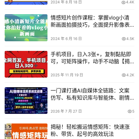
2024 年 8 月 18 日
4.4K
情感短片创作课程：掌握vlog小清
新画面拍摄技巧，全面提升影像表
达能力
2024 年 6 月 16 日
4.5K
手机项目，日入3张+，复制黏贴即
可，可矩阵操作，动手不动脑【揭
秘】
2025 年 11 月 19 日
4.2K
一门课打通AI自媒体全链路：文案
仿写、私有知识库与智能体、剧情
短视频、N8N自动化、数字人制作
2026 年 7 月 27 日
5
揭秘！轻松搬运情感矩阵：快速涨
粉、带货、起号的高效玩法