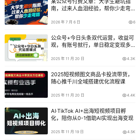
某公众号付费文章：大学生避坑指
南，过来人血泪经验，帮你少走弯
路
2026 年 7 月 6 日
6
公众号+今日头条双代运营，收益可
观，有账号就行，单日稳定变现多
张【揭秘】
2025 年 11 月 20 日
4.3K
2025短视频图文商品卡投流带货，
随心推千川全域搭建优化流程课
2025 年 11 月 20 日
4.4K
AI·TikTok AI+出海短视频项目孵
化，陪你从0-1借助AI实现出海变现
2025 年 11 月 19 日
4.5K