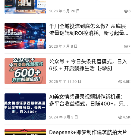
手也能打造高转化带货账号（更新
2026年）
2026 年 5 月 26 日
6
千川全域投流到底怎么做？从底层
流量逻辑到ROI控消耗，新号起量与
商品卡实战全流程解析
2026 年 7 月 8 日
7
公众号 + 今日头条托管模式，日入
6张 + 开启躺挣生活【揭秘】
2025 年 11 月 20 日
4.5K
AI美女情感语录视频制作新机遇：
多平台收益模式，日赚400+，只需
每天投入1小时【独家揭秘】
2024 年 8 月 3 日
4.5K
Deepseek+即梦制作建筑航拍大片