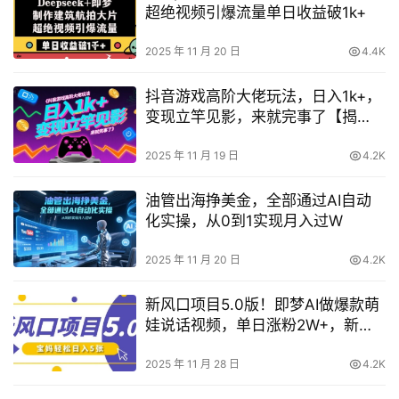
超绝视频引爆流量单日收益破1k+
2025 年 11 月 20 日
4.4K
抖音游戏高阶大佬玩法，日入1k+，
变现立竿见影，来就完事了【揭
秘】
2025 年 11 月 19 日
4.2K
油管出海挣美金，全部通过AI自动
化实操，从0到1实现月入过W
2025 年 11 月 20 日
4.2K
新风口项目5.0版！即梦AI做爆款萌
娃说话视频，单日涨粉2W+，新手
宝妈轻松日入5张
2025 年 11 月 28 日
4.2K