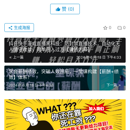
赞
(0)
生成海报
0
0
抖音快手漫威直播黑科技：防封禁直播技术，自动化无
人值守收益，简单月入过万【赚钱内幕】
上一篇
2024 年 6 月 18 日 下午4:33
学会薪酬绩效，突破人效困局，一堂课构建【薪酬+绩
效】体系！
2024 年 6 月 18 日 下午4:38
下一篇