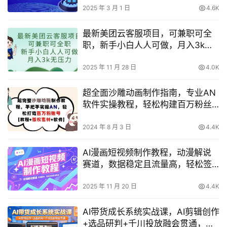
2025 年 3 月 1 日
4.6K
最新美团云客服项目，可兼职可全
职，新手小白人人可做，月入3k无
压力
2025 年 11 月 28 日
4.0K
超全面沙雕动画制作指南，专业AN
软件实操教程，轻松构建百万粉丝
账号【包含版权素材】
2024 年 8 月 3 日
4.4K
AI漫画短视频制作教程，动漫解说
赛道，数据稳定且流量高，轻松签
独家进精选
2025 年 11 月 20 日
4.4K
AI带货成长系统实战课，AI剪辑创作
+选品研判+千川投放融会贯通，新