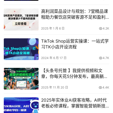
高利润菜品设计与规划：7堂精品课
程助力餐饮店突破客源不足和盈利
难题
2025 年 1 月 6 日
4.2K
TikTok Shop运营实操课：一站式学
习TK小店开设流程
2024 年 6 月 17 日
4.7K
【头条号托管 】我提供视频和文
章，你每天花5分钟发布，最高躺挣
1W+【揭秘】
2025 年 11 月 20 日
4.4K
2025年实体业AI获客攻略，AI时代
老板必修课程，掌握智能营销新技
能