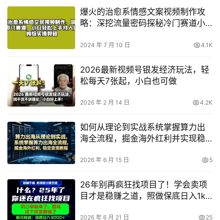
爆火的治愈系情感文案视频制作攻
略：深挖流量密码探秘冷门赛道小
白月入过万实操全解
2024 年 7 月 10 日
4.1K
2026最新视频号银发经济玩法，轻
松每天7张起，小白也可做
2026 年 2 月 14 日
4.2K
如何从理论到实战系统掌握算力出
海全流程，掘金海外红利并实现稳
定变现？
2026 年 6 月 15 日
5
26年别再疯狂找项目了！学会卖项
目才是稳赚之道，照做保底日入1k+
【揭秘】
2026 年 6 月 21 日
25