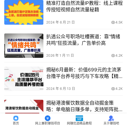
精准打造自然流量IP教程：线上课程
传授短视频自然流量秘籍
2024 年 6 月 21 日
4.5K
扒透公众号职场吐槽赛道：靠“情绪
共鸣”狂揽流量，广告单价高
2026 年 1 月 11 日
4.2K
揭秘6月最新：价值699元的主流茅
台撸平台养号技巧与下车攻略【精
品教程】
2024 年 6 月 13 日
4.2K
揭秘港澳餐饮数据全自动掘金策
略：单电脑日赚多单，支持矩阵批
量无限操作
2024 年 12 月 15 日
4.3K
首页
网上兼职赚钱项目
网赚优选精品教程
关于赚钱吧