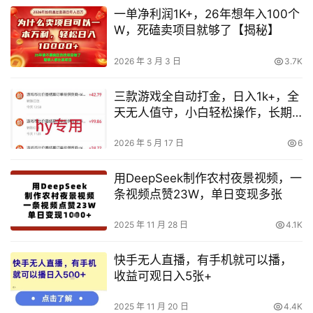
一单净利润1K+，26年想年入100个
W，死磕卖项目就够了【揭秘】
2026 年 3 月 3 日
3.7K
三款游戏全自动打金，日入1k+，全
天无人值守，小白轻松操作，长期
稳定【揭秘】
2026 年 5 月 17 日
6
用DeepSeek制作农村夜景视频，一
条视频点赞23W，单日变现多张
2025 年 11 月 28 日
4.1K
快手无人直播，有手机就可以播，
收益可观日入5张+
2025 年 11 月 20 日
4.4K