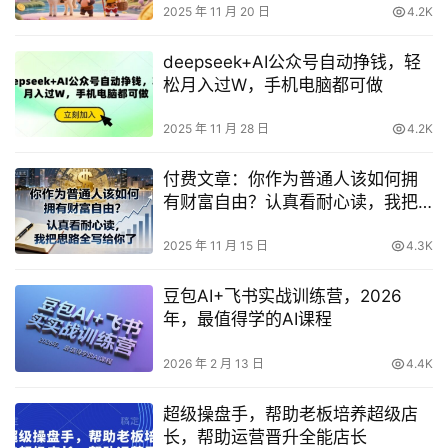
2025 年 11 月 20 日
4.2K
deepseek+AI公众号自动挣钱，轻
松月入过W，手机电脑都可做
2025 年 11 月 28 日
4.2K
付费文章：你作为普通人该如何拥
有财富自由？认真看耐心读，我把
思路全写给你了
2025 年 11 月 15 日
4.3K
豆包AI+飞书实战训练营，2026
年，最值得学的AI课程
2026 年 2 月 13 日
4.4K
超级操盘手，​帮助老板培养超级店
长，帮助运营晋升全能店长