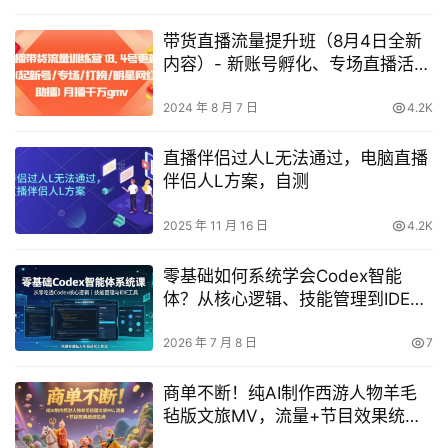
带货直播流量提升班（8月4日全新
内容）- 新账号孵化、专场直播活
动、热门榜单争霸、明星网红联合
带货，月均GMV千万级
2024 年 8 月 7 日
4.2K
直播伴侣过人L无法通过，电脑直播
伴侣人L方案，自测
2025 年 11 月 16 日
4.2K
零基础如何系统学会Codex智能
体？从核心逻辑、技能管理到IDE工
具，手把手搭建私人AI自动化工作
流
2026 年 7 月 8 日
7
商单不断！纯AI制作西游人物羊毛
毡版文旅MV，流量+节目效果统统
拉满