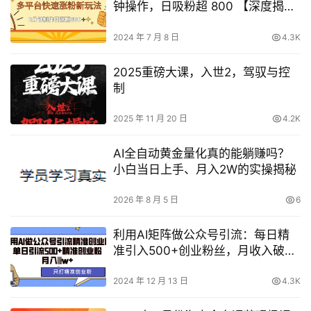
钟操作，日吸粉超 800 【深度揭
秘】
2024 年 7 月 8 日
4.3K
2025重磅大课，入世2，驾驭与控
制
2025 年 11 月 20 日
4.2K
AI全自动黄金量化真的能躺赚吗？
小白当日上手、月入2W的实操揭秘
2026 年 8 月 5 日
6
利用AI矩阵做公众号引流：每日精
准引入500+创业粉丝，月收入破万
【揭秘】
2024 年 12 月 13 日
4.3K