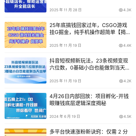
2025 年 11 月 28 日
4.3K
25年底搞钱回家过年，CSGO游戏
挂G掘金，纯手机操作超简单【揭
秘】
2025 年 11 月 19 日
4.4K
抖音短视频新玩法，23条视频变现
六位数，0基础小白也能做到当天出
单
2025 年 11 月 19 日
4.2K
4月26日内部回放：项目孵化-开钱
眼赚钱底层逻辑深度揭秘
2024 年 6 月 19 日
4.5K
多平台快速涨粉新诀窍：仅需 2 分