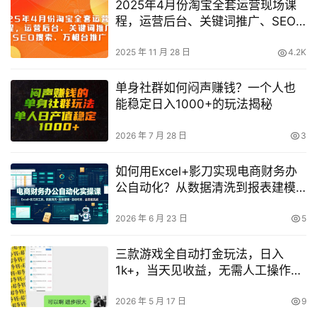
2025年4月份淘宝全套运营现场课
程，运营后台、关键词推广、SEO
搜索、万相台推广
2025 年 11 月 28 日
4.2K
单身社群如何闷声赚钱？一个人也
能稳定日入1000+的玩法揭秘
2026 年 7 月 28 日
3
如何用Excel+影刀实现电商财务办
公自动化？从数据清洗到报表建模
与自动对账的全流程实战
2026 年 6 月 23 日
5
三款游戏全自动打金玩法，日入
1k+，当天见收益，无需人工操作，
长期可做【揭秘】
2026 年 5 月 17 日
9