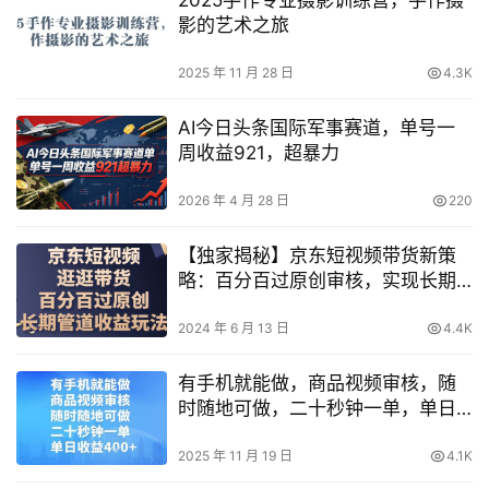
影的艺术之旅
2025 年 11 月 28 日
4.3K
AI今日头条国际军事赛道，单号一
周收益921，超暴力
2026 年 4 月 28 日
220
【独家揭秘】京东短视频带货新策
略：百分百过原创审核，实现长期
管道收益的玩法细节！
2024 年 6 月 13 日
4.4K
有手机就能做，商品视频审核，随
时随地可做，二十秒钟一单，单日
收益4张【揭秘】
2025 年 11 月 19 日
4.1K