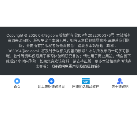
Copyright © 2026 0478g.com 版权所有,蒙ICP备2022000376号 本站所有
资源来源网络，版权争议与本站无关，如有无意侵犯纯属意外,请联系我们删
除，并向所有持版权者致最深歉意！请联系本站管理（邮箱：
363094@qq.com）将及时予以相关内容的删除！本站所发布的一切学习教
程、软件等资料仅限用于学习体验和研究目的；请勿用于商业用途，请自觉下
载后24小时内删除，如果您喜欢该资料，请支持正版！更多本站相关声明请点
击查看：
《
赚钱吧免责声明及隐私政策
》
首页
网上兼职赚钱项目
网赚优选精品教程
关于赚钱吧