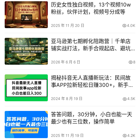
历史女性独白视频，13个视频10w
粉丝，伙伴计划，视频号分成等
2025 年 11 月 20 日
4.0K
亚马逊第七期孵化陪跑营｜千单店
铺实战打法，新手合规起店、避坑
选品、数据运营全落地
2026 年 6 月 6 日
8
揭秘抖音无人直播新玩法：民间故
事APP拉新轻松日赚300+，新手也
能快速上手
2024 年 8 月 19 日
4.5K
答答问题，30分钟，小白也能一天
最少也有三位数，操作简单
2025 年 11 月 19 日
4.2K