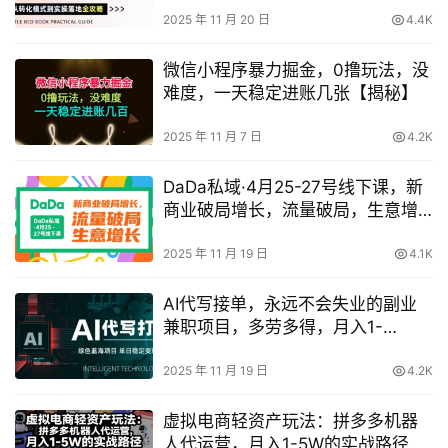
2025 年 11 月 20 日
4.4K
微信小程序暴力掘金，0撸玩法，没
难度，一天稳定进账几张【揭秘】
2025 年 11 月 7 日
4.2K
DaDa私域·4月25-27号线下课，新
商业破局增长，流量破局，生意增
长
2025 年 11 月 19 日
4.1K
AI代写接单，永远不会失业的副业
兼职项目，多劳多得，月入1-
3W【SOP手册】
2025 年 11 月 19 日
4.2K
虚拟电商轻资产玩法：拼多多机器
人代运营，月入1-5W的实战路径