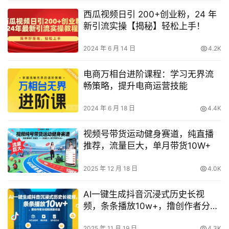
西瓜视频日引 200+创业粉，24 年
新引流实操【揭秘】轻松上手！
2024 年 6 月 14 日
4.2K
电商万相台进阶课程：学习无界流
畅策略，提升电商运营技能
2024 年 6 月 18 日
4.4K
视频号带货运动健身赛道，纯直播
推荐，流量巨大，单月带货10W+
2025 年 12 月 18 日
4.0K
AI一键生成抖音沉浸式历史长视
频，条条播放10w+，撸创作者分成
和流量收益【揭秘】
2025 年 11 月 19 日
4.3K