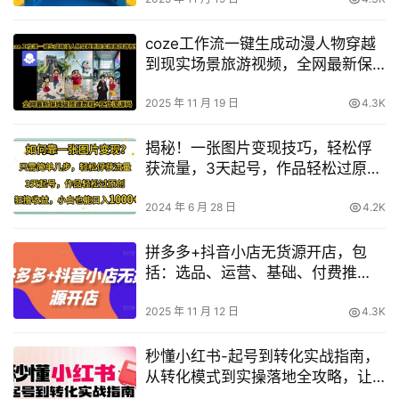
coze工作流一键生成动漫人物穿越
到现实场景旅游视频，全网最新保
姆级搭建教程+工作流源码
2025 年 11 月 19 日
4.3K
揭秘！一张图片变现技巧，轻松俘
获流量，3天起号，作品轻松过原
创！
2024 年 6 月 28 日
4.2K
拼多多+抖音小店无货源开店，包
括：选品、运营、基础、付费推
广、爆款案例等(更新25年11月)
2025 年 11 月 12 日
4.3K
秒懂小红书-起号到转化实战指南，​
从转化模式到实操落地全攻略，让
你破解流量玄学，做得有结果