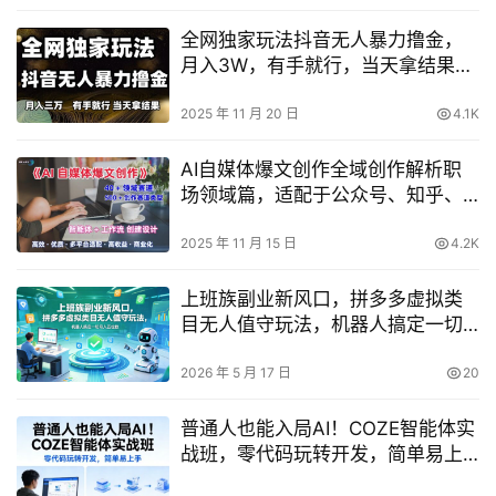
全网独家玩法抖音无人暴力撸金，
月入3W，有手就行，当天拿结果
【揭秘】
2025 年 11 月 20 日
4.1K
AI自媒体爆文创作全域创作解析职
场领域篇，适配于公众号、知乎、
头条，月入1W+
2025 年 11 月 15 日
4.2K
上班族副业新风口，拼多多虚拟类
目无人值守玩法，机器人搞定一切
月入五位数【揭秘】
2026 年 5 月 17 日
20
普通人也能入局AI！COZE智能体实
战班，零代码玩转开发，简单易上
手