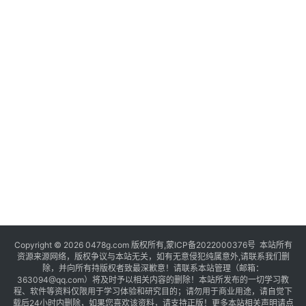
Copyright © 2026 0478g.com 版权所有,蒙ICP备2022000376号 本站所有
资源来源网络，版权争议与本站无关，如有无意侵犯纯属意外,请联系我们删
除，并向所有持版权者致最深歉意！请联系本站管理（邮箱：
363094@qq.com）将及时予以相关内容的删除！本站所发布的一切学习教
程、软件等资料仅限用于学习体验和研究目的；请勿用于商业用途，请自觉下
载后24小时内删除，如果您喜欢该资料，请支持正版！更多本站相关声明请点