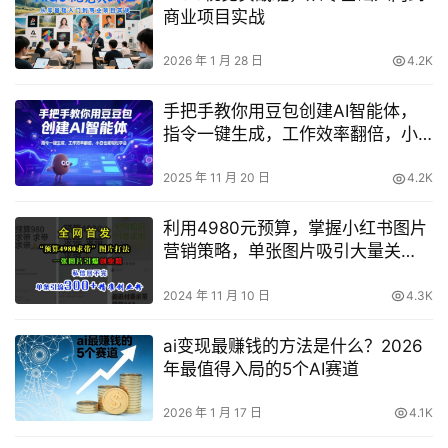
商业项目实战
2026 年 1 月 28 日
4.2K
手把手教你用豆包创建AI智能体，
指令一键生成，工作效率翻倍，小
白也能轻松学会
2025 年 11 月 20 日
4.2K
利用4980元预算，掌握小红书图片
营销策略，单张图片吸引大量关
注，私信互动频繁，一条动态带来
300+精准创业粉丝
2024 年 11 月 10 日
4.3K
ai变现最赚钱的方法是什么？2026
年最值得入局的5个AI赛道
2026 年 1 月 17 日
4.1K