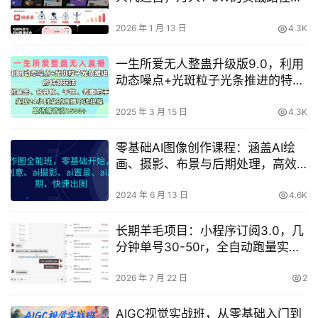
【揭秘】
2026 年 1 月 13 日
4.3K
一生所爱无人整蛊升级版9.0，利用
动态噪点+光斑粒子光条推进的特效
玩法，实现24小时实时直播不违规
操，单场日入1.5k
2025 年 3 月 15 日
4.3K
零基础AI图像创作课程：涵盖AI绘
画、摄影、布景与后期处理，高效
图像制作教程
2024 年 6 月 13 日
4.6K
长期羊毛项目：小程序订阅3.0，几
分钟单号30-50r，全自动跑量实现
被动收益？
2026 年 7 月 22 日
2
AIGC视觉实战班，从零基础入门到