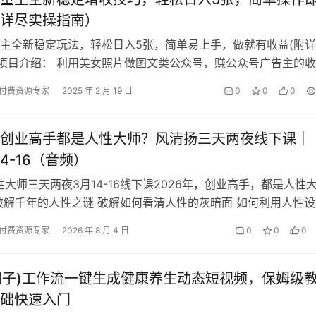
详尽实操指南）
主全新稳定玩法，轻松日入5张，简单易上手，做就有收益(附
 项目介绍： 利用美女照片做图文类公众号，赚公众号广告主的收
取图软件，赚小程序广告主收益，…
付费资源专家
2025 年 2 月 19 日
0
0
0
创业高手都是人性大师？风清扬三天两夜线下课｜
.14-16（音频）
性大师三天两夜3月14-16线下课2026年，创业高手，都是人性
破解千年的人性之谜 破解如何看清人性的灰暗面 如何利用人性设
收钱 如何一眼识破人心…
付费资源专家
2026 年 8 月 4 日
0
0
0
(扣子)工作流一键生成健康养生动态短视频，保姆级
础快速入门