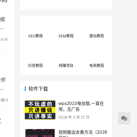
费网上兼职赚钱正规
单策略，选对方法月
平台推荐(每日更
入3000+
新)！
详细
SEO教程
SEM教程
建站教程
4.1K
抖音教程
网赚项目
电商教程
大师
软件下载
3
wps2023电信版,一直在
用，无广告
2026 年 3 月 27 日
教
视频搬运去重方法（2026