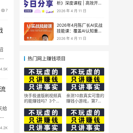
析》深度课程 | 高效开
车、极速投产系统实操课
7
2026 年 4 月 11 日
2026年4月陈厂长AI实战
战
技能课：覆盖AI认知重
构、智能体与大模型解
2026 年 4 月 11 日
析、提示词工程、AI记忆
体系、语料运营及coze平
招
台智能体搭建全核心内容
留
热门网上赚钱项目
4.5K
全流
快手极速版刷视频真
亲测10款真实可靠的
的能赚钱吗？3个隐
赚钱小游戏，第7款
藏技巧实测揭秘
最适合通勤路上玩
天给
这
4.2K