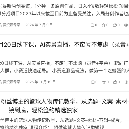
频号最新原创赛道，1分钟一条原创作品，日入4位数轻轻松松 项目
号分成项目2023年以来截至目前为止备受关注，入局分创作者也
台的审核机制也开始越来越…
付费资源专家
2024 年 7 月 9 日
0
0
0
月20日线下课，AI实景直播，不废号不焦虑（录音
20日线下课，AI实景直播，不废号不焦虑（录音+字幕） 靶向打
人群，小赛道快速起号。 小赛道测品玩法，做第一个吃螃蟹的
法现场讲解，千人在线不是梦…
付费资源专家
2025 年 11 月 19 日
0
0
0
W粉丝博主的篮球人物传记教学，从选题–文案–素材
，一镜到底，轻松签约精选独家
粉丝博主的篮球人物传记教学，从选题–文案–素材–剪辑–成片，
签约精选独家 课程介绍： 想做篮球人物传记类短视…