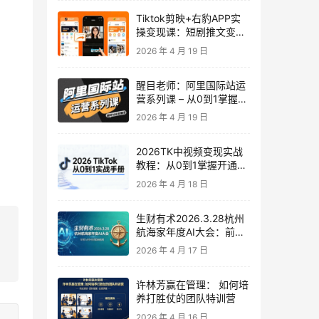
Tiktok剪映+右豹APP实
操变现课：短剧推文变现
全教程来了！
2026 年 4 月 19 日
醒目老师：阿里国际站运
营系列课 – 从0到1掌握平
台运营核心技巧
2026 年 4 月 19 日
2026TK中视频变现实战
教程：从0到1掌握开通、
养号、剪辑到变现，新手
2026 年 4 月 18 日
副业首选
生财有术2026.3.28杭州
航海家年度AI大会：前沿
趋势×落地案例×技能图谱
2026 年 4 月 17 日
许林芳赢在管理： 如何培
养打胜仗的团队特训营
2026 年 4 月 16 日