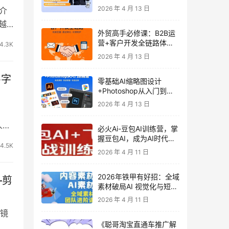
发客户-内容营销-从0到3
2026 年 4 月 13 日
介
做外贸实战课6-27期
越
外贸高手必修课：B2B运
营+客户开发全链路体系
4.3K
课 | 从0到1成为外贸精英
2026 年 4 月 13 日
+字
零基础AI缩略图设计
+Photoshop从入门到精
通 全套教程（含形象照拍
2026 年 4 月 13 日
摄精修）
人。
必火Ai-豆包AI训练营，掌
握豆包AI，成为AI时代的
4.5K
全能型人才
2026 年 4 月 11 日
2026年铁甲有好招：全域
–剪
素材破局AI 视觉化与短剧
营销实战指南——高效增
2026 年 4 月 11 日
长秘籍，系统掌握可落
一镜
地、能跑量的内容与投放
《聪哥淘宝直通车推广解
策略