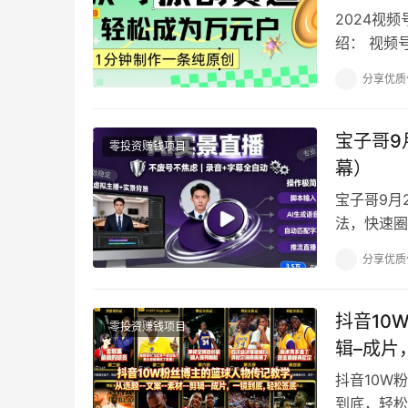
2024视
绍： 视频
来越多，平
分享优质
宝子哥9
零投资赚钱项目
幕）
宝子哥9月
法，快速圈
更有神秘玩
分享优质
抖音10
零投资赚钱项目
辑–成片
抖音10W
到底，轻松