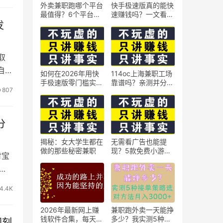
外卖兼职跑哪个平台
快手极速版真的能快
最值得？6个平台实
速赚钱吗？一文看懂
测对比
真相
发
取
自动
如何在2026年用快
114oc上海兼职工场
手极速版零门槛实现
靠谱吗？亲测并分享
807
日赚50元？5个实操
3个最新上海兼职机
技巧
会
分
揭秘：女大学生都在
无需看广告也能提
做的那些秘密兼职
现？5款免费小游戏
付宝
实测可到账支付宝
新
4.4K
2026年最新网上赚
兼职跑外卖一天能挣
钱软件合集，每天免
多少？我实测5种接
即刻