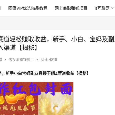
目
网赚VIP优选精品教程
网上兼职赚钱项目
it互联网
门赛道轻松赚取收益，新手、小白、宝妈及副
入渠道【揭秘】
53
•
零投资赚钱项目
•
阅读 4215
挣，新手小白宝妈副业直接干躺Z管道收益【揭秘】