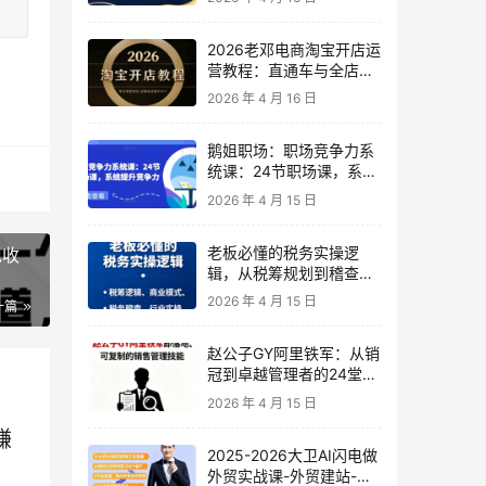
2026老邓电商淘宝开店运
营教程：直通车与全店推
广系统课
2026 年 4 月 16 日
鹅姐职场：职场竞争力系
统课：24节职场课，系统
提升竞争力
2026 年 4 月 15 日
老板必懂的税务实操逻
现收
辑，从税筹规划到稽查应
对，为企业稳健增长保驾
2026 年 4 月 15 日
一篇
护航
赵公子GY阿里铁军：从销
冠到卓越管理者的24堂实
战课
2026 年 4 月 15 日
赚
2025-2026大卫AI闪电做
外贸实战课-外贸建站-开