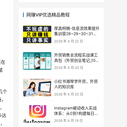
网赚VIP优选精品教程
厚昌柯楠-信息流效果提升
集训营28~29~30~31
期，智能投放·巨量AD/百
2026 年 4 月 22 日
度优化·AI提效指南
外贸销售全流程实战课工
具包（外贸创业笔记_10年
还在
外贸经验）
2026 年 4 月 20 日
紧
小红书湘琴学外贸，外贸
人的知识库
几个
2026 年 4 月 20 日
场，
颖、
Instagram被动收入实战
体系：从0到1构建每日盈
多达
利的自动销售漏斗
2026 年 4 月 19 日
程，