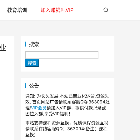
教育培训
加入赚钱吧VIP
搜索
业
搜索
公告
通知: 为长久发展,本站已商业化运营.资源失
效, 首页网站广告请联系客服QQ:363094处
理!
VIP会员
请加入VIP群，提供付款记录截
图拉入群,享受VIP福利！
本站支持课程资源互换，优质课程资源互换
请联系在线客服QQ：363094(备注：课程
互换)