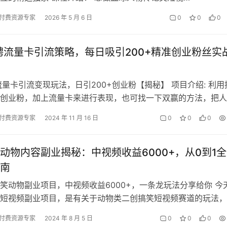
付费资源专家
2026 年 5 月 6 日
0
0
0
直聘流量卡引流策略，每日吸引200+精准创业粉丝实
聘流量卡引流变现玩法，日引200+创业粉【揭秘】 项目介绍: 利用
创业粉，加上流量卡来进行表现，也可找一下双赢的方法，把人
去50.20的费用，赚后…
付费资源专家
2024 年 11 月 16 日
0
0
0
动物内容副业揭秘：中视频收益6000+，从0到1
南
笑动物副业项目，中视频收益6000+，一条龙玩法分享给你 今
短视频副业项目，是有关于动物类二创搞笑短视频赛道的玩法，
我们的分析后发现它在抖音上面…
付费资源专家
2024 年 8 月 5 日
0
0
0