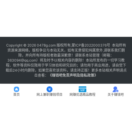
Copyright © 2026 0478g.com 版权所有,蒙ICP备2022000376号 本站所有
资源来源网络，版权争议与本站无关，如有无意侵犯纯属意外,请联系我们删
除，并向所有持版权者致最深歉意！请联系本站管理（邮箱：
363094@qq.com）将及时予以相关内容的删除！本站所发布的一切学习教
程、软件等资料仅限用于学习体验和研究目的；请勿用于商业用途，请自觉下
载后24小时内删除，如果您喜欢该资料，请支持正版！更多本站相关声明请点
击查看：
《
赚钱吧免责声明及隐私政策
》
首页
网上兼职赚钱项目
网赚优选精品教程
关于赚钱吧