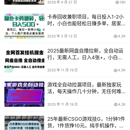
2026 年 4 月 27 日
180
卡券回收兼职项目，每日投入1-2小
时，小白也能轻松日赚多单，居家
创业实操指南
2025 年 3 月 13 日
4.3K
2025最新网盘自撸拉新，全自动运
行，无需人工，日入4张+，小白可
玩【揭秘】
2025 年 11 月 19 日
4.3K
游戏全自动捡漏项目，最新独家玩
法，每天操作几十分钟，无任何难
度，当天见收益【揭秘】
2025 年 11 月 19 日
4.2K
25年最新CSGO游戏挂G，1分钟1件
货，1件货挣10元，纯手机操作，无