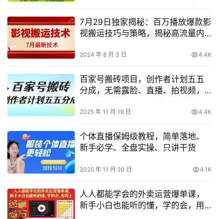
7月29日独家揭秘：百万播放爆款影
视搬运技巧与策略，揭秘高流量内
容制作与分发秘诀
2024 年 8 月 3 日
4.4K
百家号搬砖项目，创作者计划五五
分成，无需露脸、直播、拍视频，
非常适合新手【揭秘】
2025 年 11 月 19 日
4.4K
个体直播保姆级教程，简单落地、
新手必学、全盘实操、只讲干货
2025 年 11 月 20 日
4.1K
人人都能学会的外卖运营爆单课，
新手小白也能听的懂，学的会，用
得上