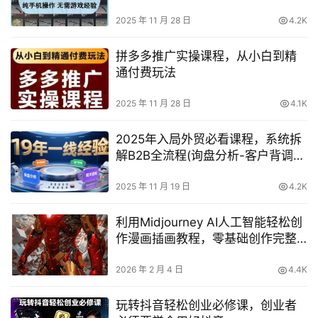
需游戏经验【揭秘】
2025 年 11 月 28 日
4.2K
拼多多推广实操课程，从小白到精
通付费玩法
2025 年 11 月 28 日
4.1K
2025年入局外贸必看课程，系统拆
解B2B全流程(询盘分析-客户背调-
供应链协同-报关退税)
2025 年 11 月 19 日
4.2K
利用Midjourney AI人工智能轻松创
作漫画插画教程，零基础创作完整
漫画插画
2026 年 2 月 4 日
4.4K
玩转抖音轻松创业必修课，创业者