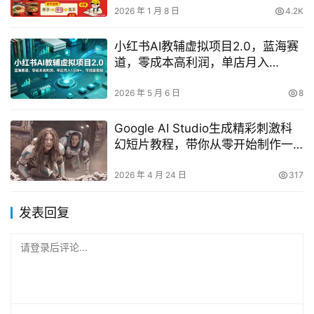
2026 年 1 月 8 日
4.2K
小红书AI教辅虚拟项目2.0，蓝海赛
道，零成本高利润，单店月入
1.5W+，可批量复制
2026 年 5 月 6 日
8
Google AI Studio生成精彩刺激科
幻短片教程，带你从零开始制作一
部精彩刺激的科幻短片【双语字
幕】
2026 年 4 月 24 日
317
发表回复
请登录后评论...