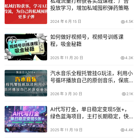
私域流量打粉获客实战课程：广告
投放学习，增加私域囤积弹药策略
2024 年 6 月 15 日
4.5K
如何做好视频号，视频号训练课
程，吸金秘籍
2025 年 11 月 20 日
4.3K
汽水音乐全程托管挂G玩法，利用小
号循环播放自己的原创音乐，保底
日入5张+【揭秘】
2026 年 3 月 30 日
2.1K
AI代写打金，单日稳定变现5张+，
绿色蓝海项目，主打长期稳定，快
速变现【揭秘】
2025 年 11 月 19 日
4.4K