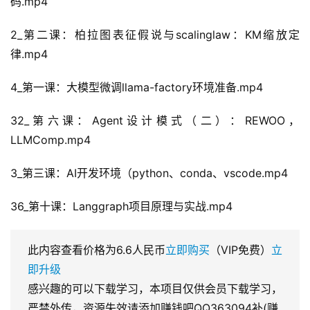
码.mp4
2_第二课：柏拉图表征假说与scalinglaw：KM缩放定
律.mp4
4_第一课：大模型微调llama-factory环境准备.mp4
32_第六课：Agent设计模式（二）：REWOO，
LLMComp.mp4
3_第三课：AI开发环境（python、conda、vscode.mp4
36_第十课：Langgraph项目原理与实战.mp4
此内容查看价格为
6.6
人民币
立即购买
（VIP免费）
立
即升级
感兴趣的可以下载学习，本项目仅供会员下载学习，
严禁外传，资源失效请添加赚钱吧QQ363094补(赚