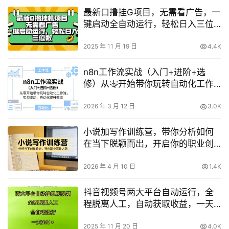
最新口撸挂G项目，无需看广告，一
键启动全自动运行，轻松日入三位
数【揭秘】
2025 年 11 月 19 日
4.4K
n8n工作流实战（入门+进阶+选
修）从零开始带你玩转自动化工作
流，实战驱动，自动化提升效率
2026 年 3 月 12 日
3.0K
小说加写作训练营，带你分析如何
在当下脱颖而出，开启你的职业创
作之路
2026 年 4 月 10 日
1.4K
抖音视频号两大平台自动运行，全
程脱离人工，自动获取收益，一天3
张+，多机多挣，上不封顶【揭秘】
2025 年 11 月 20 日
4.0K