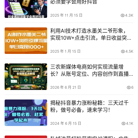
必须要学会用好抖音
2025 年 11 月 15 日
4.3K
利用AI技术打造水墨关二爷形象，
实现10W+点击引流，单日收益突破
1K秘诀
2025 年 1 月 15 日
4.5K
三农新媒体电商如何实现流量增
长？从账号定位、内容创作到直播
带货与小店运营的全链路实操课
2026 年 6 月 21 日
6
揭秘抖音暴力涨粉秘籍：三天过千
粉，做号必备，速来学习！
2024 年 6 月 15 日
4.1K