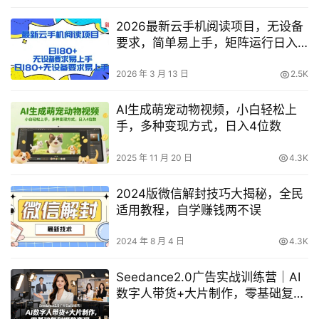
2026最新云手机阅读项目，无设备
要求，简单易上手，矩阵运行日入
180+【揭秘】
2026 年 3 月 13 日
2.5K
AI生成萌宠动物视频，小白轻松上
手，多种变现方式，日入4位数
2025 年 11 月 20 日
4.3K
2024版微信解封技巧大揭秘，全民
适用教程，自学赚钱两不误
2024 年 8 月 4 日
4.3K
Seedance2.0广告实战训练营｜AI
数字人带货+大片制作，零基础复刻
爆款变现