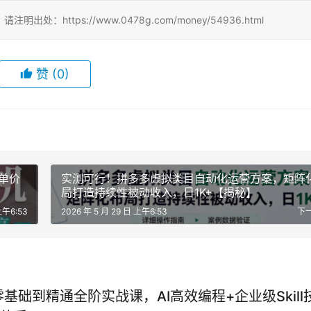
ttps://www.0478g.com/money/54936.html
赞
(0)
单价
实测可行！拼多多虚拟类目自动化运营方案，矩阵
局打造持续性被动收入，日1K+【揭秘】
上午6:53
2026 年 5 月 29 日 上午6:53
下
r零基础到精通全阶实战课，AI高效编程+企业级Skill