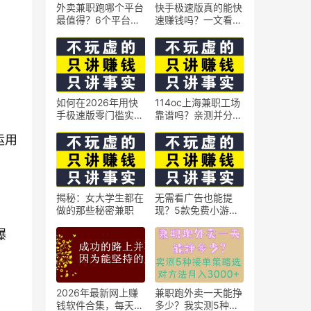
外卖兼职跑哪个平台
快手极速版真的能快
最值得？6个平台实
速赚钱吗？一文看懂
测对比
真相
如何在2026年用快
114oc上海兼职工场
手极速版零门槛实现
靠谱吗？亲测并分享
日赚50元？5个实操
3个最新上海兼职机
运用
技巧
会
揭秘：女大学生都在
无需看广告也能提
做的那些秘密兼职
现？5款免费小游戏
实测可到账支付宝
爆
2026年最新网上赚
兼职跑外卖一天能挣
钱软件合集，每天免
多少？我实测5种接