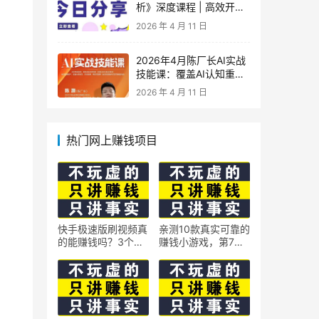
析》深度课程 | 高效开
车、极速投产系统实操课
2026 年 4 月 11 日
2026年4月陈厂长AI实战
技能课：覆盖AI认知重
构、智能体与大模型解
2026 年 4 月 11 日
析、提示词工程、AI记忆
体系、语料运营及coze平
台智能体搭建全核心内容
热门网上赚钱项目
快手极速版刷视频真
亲测10款真实可靠的
的能赚钱吗？3个隐
赚钱小游戏，第7款
藏技巧实测揭秘
最适合通勤路上玩