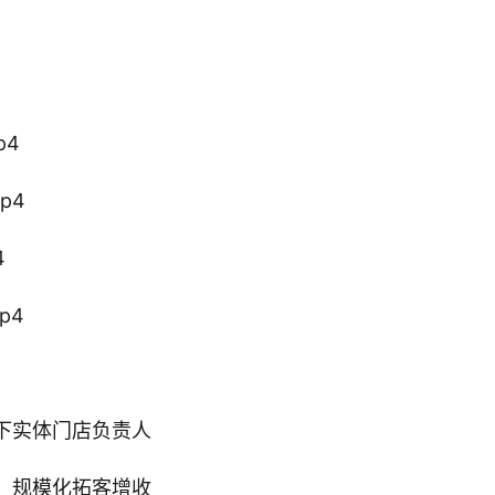
p4
p4
4
p4
下实体门店负责人
、规模化拓客增收