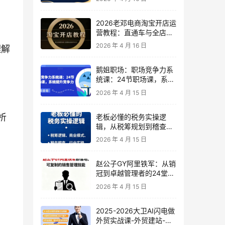
2026老邓电商淘宝开店运
营教程：直通车与全店推
广系统课
2026 年 4 月 16 日
理解
鹅姐职场：职场竞争力系
统课：24节职场课，系统
提升竞争力
2026 年 4 月 15 日
析
老板必懂的税务实操逻
辑，从税筹规划到稽查应
对，为企业稳健增长保驾
2026 年 4 月 15 日
护航
赵公子GY阿里铁军：从销
冠到卓越管理者的24堂实
战课
2026 年 4 月 15 日
2025-2026大卫AI闪电做
外贸实战课-外贸建站-开