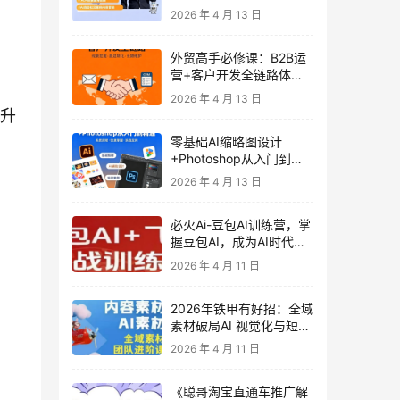
发客户-内容营销-从0到3
2026 年 4 月 13 日
做外贸实战课6-27期
外贸高手必修课：B2B运
营+客户开发全链路体系
课 | 从0到1成为外贸精英
2026 年 4 月 13 日
提升
零基础AI缩略图设计
+Photoshop从入门到精
通 全套教程（含形象照拍
2026 年 4 月 13 日
摄精修）
必火Ai-豆包AI训练营，掌
握豆包AI，成为AI时代的
全能型人才
2026 年 4 月 11 日
2026年铁甲有好招：全域
素材破局AI 视觉化与短剧
营销实战指南——高效增
2026 年 4 月 11 日
长秘籍，系统掌握可落
地、能跑量的内容与投放
《聪哥淘宝直通车推广解
策略