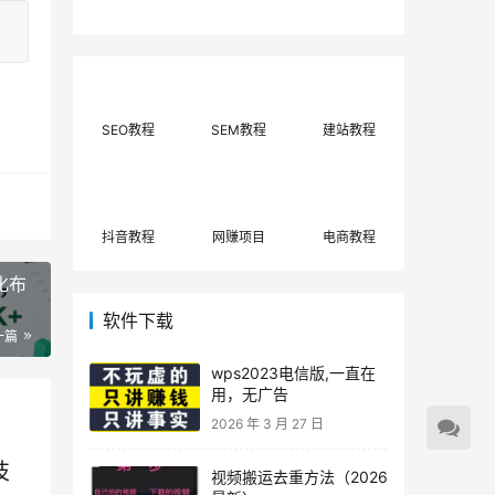
费网上兼职赚钱正规
单策略，选对方法月
平台推荐(每日更
入3000+
新)！
SEO教程
SEM教程
建站教程
抖音教程
网赚项目
电商教程
化布
软件下载
一篇
wps2023电信版,一直在
用，无广告
2026 年 3 月 27 日
技
视频搬运去重方法（2026