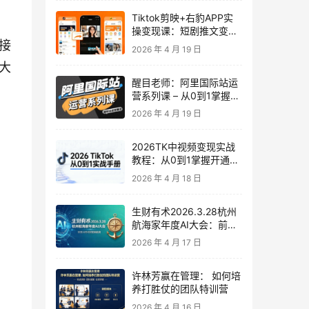
Tiktok剪映+右豹APP实
操变现课：短剧推文变现
接
全教程来了！
2026 年 4 月 19 日
大
醒目老师：阿里国际站运
营系列课 – 从0到1掌握平
台运营核心技巧
2026 年 4 月 19 日
2026TK中视频变现实战
教程：从0到1掌握开通、
养号、剪辑到变现，新手
2026 年 4 月 18 日
副业首选
生财有术2026.3.28杭州
航海家年度AI大会：前沿
趋势×落地案例×技能图谱
2026 年 4 月 17 日
许林芳赢在管理： 如何培
养打胜仗的团队特训营
2026 年 4 月 16 日