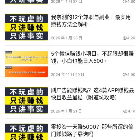
2026 年 1 月 27 日
4.6K
我亲测的12个兼职与副业：最实用
赚钱方法全解析
2026 年 1 月 28 日
4.2K
5个微信赚钱小项目，不起眼却很赚
钱，小白也能日入500+
2024 年 11 月 29 日
4.9K
刷广告能赚钱吗？这4款APP赚钱最
快且收益最稳（附避坑攻略）
2026 年 1 月 21 日
4.1K
零投资一天赚5000？那些所谓的偏
门赚钱路子靠谱吗