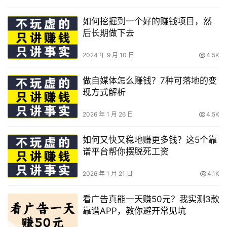
如何挖掘到一个好的赚钱项目，然
后长期做下去
2024 年 9 月 10 日
4.5K
做自媒体怎么赚钱？7种可落地的变
现方式解析
2026 年 1 月 26 日
4.5K
如何又快又稳地赚更多钱？这5个靠
谱平台帮你摆脱死工资
2026 年 1 月 21 日
4.1K
看广告真能一天赚50元？我实测3款
靠谱APP，教你避开常见坑