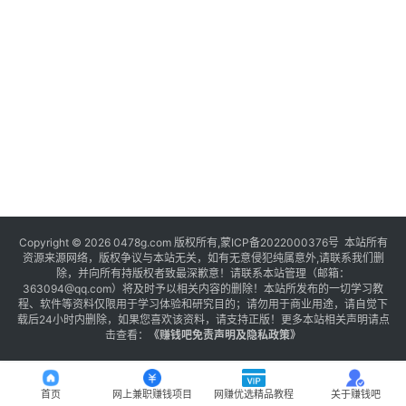
Copyright © 2026 0478g.com 版权所有,蒙ICP备2022000376号 本站所有
资源来源网络，版权争议与本站无关，如有无意侵犯纯属意外,请联系我们删
除，并向所有持版权者致最深歉意！请联系本站管理（邮箱：
363094@qq.com）将及时予以相关内容的删除！本站所发布的一切学习教
程、软件等资料仅限用于学习体验和研究目的；请勿用于商业用途，请自觉下
载后24小时内删除，如果您喜欢该资料，请支持正版！更多本站相关声明请点
击查看：
《
赚钱吧免责声明及隐私政策
》
首页
网上兼职赚钱项目
网赚优选精品教程
关于赚钱吧