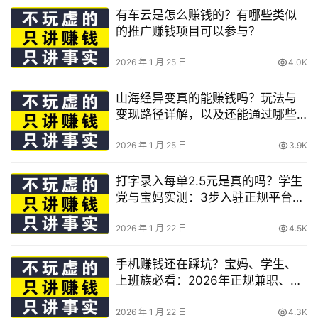
有车云是怎么赚钱的？有哪些类似
的推广赚钱项目可以参与？
2026 年 1 月 25 日
4.0K
山海经异变真的能赚钱吗？玩法与
变现路径详解，以及还能通过哪些
方式赚钱？
2026 年 1 月 25 日
3.9K
打字录入每单2.5元是真的吗？学生
党与宝妈实测：3步入驻正规平台，
教你稳稳日赚50元并避开骗局
2026 年 1 月 22 日
4.5K
手机赚钱还在踩坑？宝妈、学生、
上班族必看：2026年正规兼职、稳
赚不赔方法与避坑指南
2026 年 1 月 22 日
4.3K