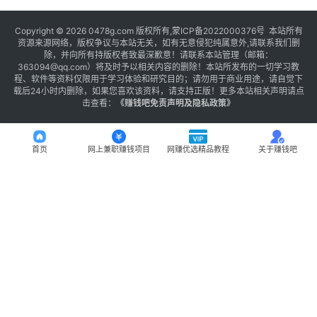
Copyright © 2026 0478g.com 版权所有,蒙ICP备2022000376号 本站所有
资源来源网络，版权争议与本站无关，如有无意侵犯纯属意外,请联系我们删
除，并向所有持版权者致最深歉意！请联系本站管理（邮箱：
363094@qq.com）将及时予以相关内容的删除！本站所发布的一切学习教
程、软件等资料仅限用于学习体验和研究目的；请勿用于商业用途，请自觉下
载后24小时内删除，如果您喜欢该资料，请支持正版！更多本站相关声明请点
击查看：
《
赚钱吧免责声明及隐私政策
》
首页
网上兼职赚钱项目
网赚优选精品教程
关于赚钱吧