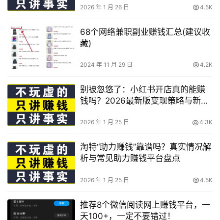
2026 年 1 月 26 日
4.5K
68个网络兼职副业赚钱汇总(建议收
藏)
2024 年 11 月 29 日
4.2K
别被忽悠了：小红书开店真的能赚
钱吗？2026最新版变现策略与新手
避坑
2026 年 1 月 25 日
4.3K
淘特“助力赚钱”靠谱吗？真实情况解
析与常见助力赚钱平台盘点
2026 年 1 月 25 日
4.5K
推荐8个微信阅读网上赚钱平台，一
天100+，一定不要错过！