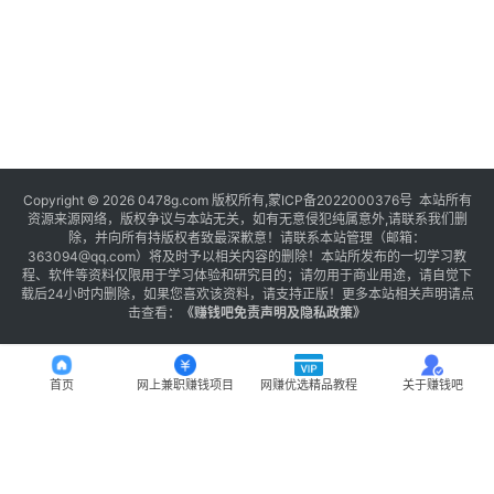
Copyright © 2026 0478g.com 版权所有,蒙ICP备2022000376号 本站所有
资源来源网络，版权争议与本站无关，如有无意侵犯纯属意外,请联系我们删
除，并向所有持版权者致最深歉意！请联系本站管理（邮箱：
363094@qq.com）将及时予以相关内容的删除！本站所发布的一切学习教
程、软件等资料仅限用于学习体验和研究目的；请勿用于商业用途，请自觉下
载后24小时内删除，如果您喜欢该资料，请支持正版！更多本站相关声明请点
击查看：
《
赚钱吧免责声明及隐私政策
》
首页
网上兼职赚钱项目
网赚优选精品教程
关于赚钱吧