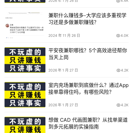
2026 年 1 月 26 日
4.4K
兼职什么赚钱多-大学应该多重视学
习还是多做兼职赚钱？
2024 年 11 月 26 日
4.0K
平安夜兼职哪找？5个高效途径帮你
当天上岗
2026 年 1 月 27 日
4.2K
室内充场兼职到底做什么？通过App
接单靠得住吗，有哪些风险？
2026 年 1 月 27 日
4.2K
想做 CAD 代画图兼职？从找单渠道
到多元拓展的实操指南