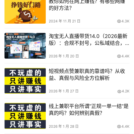
教你如何在网上赚钱？有哪些网赚
的好方法？
2024 年 11 月 21 日
4.3K
淘宝无人直播带货14.0（2026最新
版）：合规不封号，公私域结合，
玩法超简单，日入1k+【揭秘】
2026 年 1 月 20 日
4.4K
短视频点赞兼职真的靠谱吗？从收
益、真假与风险全方位解析
2026 年 1 月 27 日
4.2K
线上兼职平台所谓“正规一单一结”是
真的吗？如何辨别真假？
2026 年 1 月 28 日
4.4K