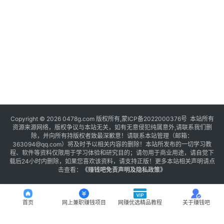
Copyright © 2026 0478g.com 版权所有,蒙ICP备2022000376号 本站所有
资源来源网络，版权争议与本站无关，如有无意侵犯纯属意外,请联系我们删
除，并向所有持版权者致最深歉意！请联系本站管理（邮箱：
363094@qq.com）将及时予以相关内容的删除！本站所发布的一切学习教
程、软件等资料仅限用于学习体验和研究目的；请勿用于商业用途，请自觉下
载后24小时内删除，如果您喜欢该资料，请支持正版！更多本站相关声明请点
击查看：
《
赚钱吧免责声明及隐私政策
》
首页
网上兼职赚钱项目
网赚优选精品教程
关于赚钱吧