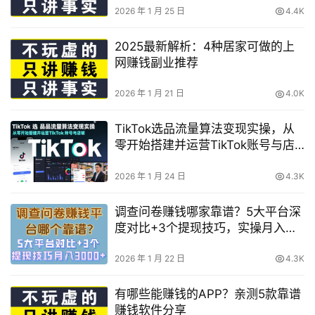
2026 年 1 月 25 日
4.4K
2025最新解析：4种居家可做的上
网赚钱副业推荐
2026 年 1 月 21 日
4.0K
TikTok选品流量算法变现实操，从
零开始搭建并运营TikTok账号与店
铺
2026 年 1 月 24 日
4.3K
调查问卷赚钱哪家靠谱？5大平台深
度对比+3个提现技巧，实操月入
3000+
2026 年 1 月 22 日
4.3K
有哪些能赚钱的APP？亲测5款靠谱
赚钱软件分享