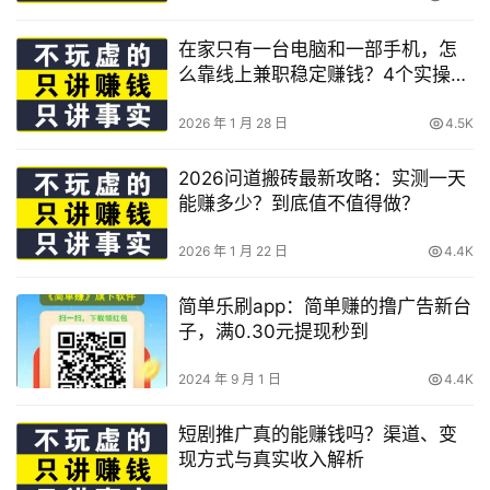
在家只有一台电脑和一部手机，怎
么靠线上兼职稳定赚钱？4个实操副
业推荐
2026 年 1 月 28 日
4.5K
2026问道搬砖最新攻略：实测一天
能赚多少？到底值不值得做？
2026 年 1 月 22 日
4.4K
简单乐刷app：简单赚的撸广告新台
子，满0.30元提现秒到
2024 年 9 月 1 日
4.4K
短剧推广真的能赚钱吗？渠道、变
现方式与真实收入解析