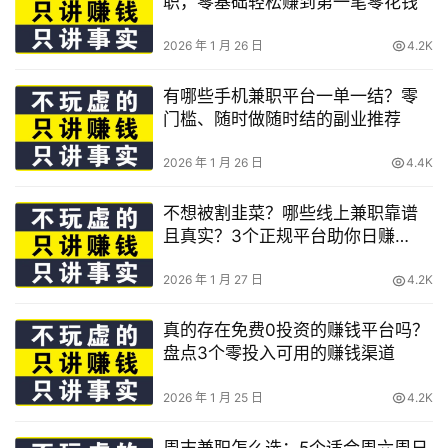
职，零基础轻松赚到第一笔零花钱
2026 年 1 月 26 日
4.2K
有哪些手机兼职平台一单一结？零
门槛、随时做随时结的副业推荐
2026 年 1 月 26 日
4.4K
不想被割韭菜？哪些线上兼职靠谱
且真实？3个正规平台助你日赚
300+
2026 年 1 月 27 日
4.2K
真的存在免费0投资的赚钱平台吗？
盘点3个零投入可用的赚钱渠道
2026 年 1 月 25 日
4.2K
周末兼职怎么选：5个适合周六周日