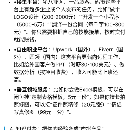
•
​接单平台​
​：猪八戒网、一品威客、码市这些平
台上有超多企业或个人发布的任务，比如“做个
LOGO设计（200-2000元）”“开发一个小程序
（5000-5万）”“翻译一份合同（每千字100-300
元）”。你只需要根据自己的技能接单，按时交付
就能赚钱。
•
​自由职业平台​
​：Upwork（国外）、Fiverr（国
外）、圆领（国内）这类平台更偏向远程工作，
比如给外国客户做PPT（时薪30-100美元）、做
数据分析（按项目收费），收入可能比上班还
高。
•
​垂直领域服务​
​：比如你会做Excel模板，可以在
闲鱼挂“定制表格模板，5元一份”；如果你擅长拍
照修图，可以接“证件照精修（20元/张）”“情侣
写真修图（99元一套）”。
4. 知识付费：把你的经验变成“虚拟产品”