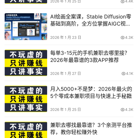
2026 年 1 月 25 日
4.4K
AI绘画全案课，Stable Diffusion零
基础到高阶，全方位掌握AIGC视觉
生成技能
2026 年 1 月 23 日
4.3K
每单3-15元的手机兼职去哪里接？
2026年最靠谱的3款APP推荐
2026 年 1 月 27 日
4.1K
月入5000+不是梦：2026年最火的
5个零成本兼职项目与快速上手秘籍
2026 年 1 月 25 日
4.3K
兼职去哪找最靠谱？3个亲测平台推
荐，教你轻松赚外快