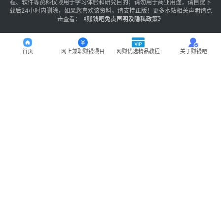
程、软件等资料仅限用于学习体验和研究目的；请勿用于商业用途，请自觉下
载后24小时内删除，如果您喜欢该资料，请支持正版！更多本站相关声明请点
击查看：
《
赚钱吧免责声明及隐私政策
》
首页
网上兼职赚钱项目
网赚优选精品教程
关于赚钱吧