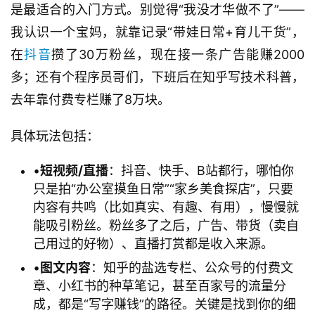
是最适合的入门方式。别觉得“我没才华做不了”——
我认识一个宝妈，就靠记录“带娃日常+育儿干货”，
在
抖音
攒了30万粉丝，现在接一条广告能赚2000
多；还有个程序员哥们，下班后在知乎写技术科普，
去年靠付费专栏赚了8万块。
具体玩法包括：
•
​短视频/直播​
​：抖音、快手、B站都行，哪怕你
只是拍“办公室摸鱼日常”“家乡美食探店”，只要
内容有共鸣（比如真实、有趣、有用），慢慢就
能吸引粉丝。粉丝多了之后，广告、带货（卖自
己用过的好物）、直播打赏都是收入来源。
•
​图文内容​
​：知乎的盐选专栏、公众号的付费文
章、小红书的种草笔记，甚至百家号的流量分
成，都是“写字赚钱”的路径。关键是找到你的细