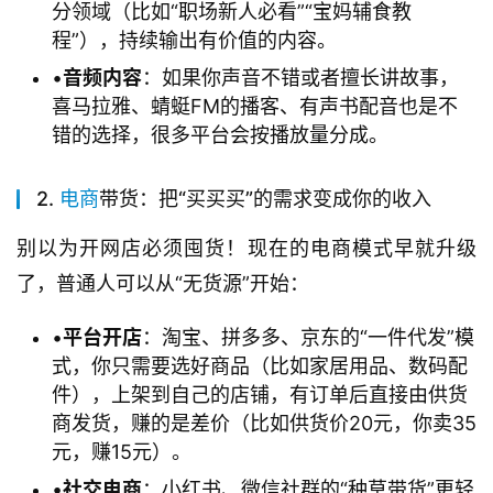
分领域（比如“职场新人必看”“宝妈辅食教
程”），持续输出有价值的内容。
•
​音频内容​
​：如果你声音不错或者擅长讲故事，
喜马拉雅、蜻蜓FM的播客、有声书配音也是不
错的选择，很多平台会按播放量分成。
2.
电商
带货：把“买买买”的需求变成你的收入
别以为开网店必须囤货！现在的电商模式早就升级
了，普通人可以从“无货源”开始：
•
​平台开店​
​：淘宝、拼多多、京东的“一件代发”模
式，你只需要选好商品（比如家居用品、数码配
件），上架到自己的店铺，有订单后直接由供货
商发货，赚的是差价（比如供货价20元，你卖35
元，赚15元）。
•
​社交电商​
​：小红书、微信社群的“种草带货”更轻