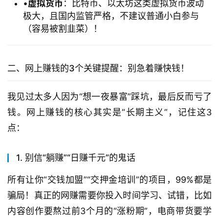
•
​虚拟货币​
​：比特币、以太坊这类虚拟货币波动
极大，且国内监管严格，不建议普通小白参与
（容易被割韭菜）！
二、网上赚钱的3个关键提醒：别急着赚快钱！
我见过太多人因为“想一夜暴富”踩坑，最后反而亏了
钱。网上赚钱的核心其实是“长期主义”，记住这3
点：
1. 别信“躺赚”“日赚千元”的鬼话
所有让你“交钱加盟”“交押金培训”的项目，99%都是
骗局！真正的网赚需要你投入时间学习、试错，比如
内容创作要熬过前3个月的“涨粉期”，电商带货要学