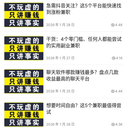
急需抖音关注？这5个平台能快速找
到涨粉兼职
2026 年 1 月 28 日
4.4K
干货：4个零门槛、任何人都能尝试
的实用副业兼职
2026 年 1 月 27 日
4.1K
聊天软件哪款赚钱最多？盘点几款
收益最高的聊天平台
2026 年 1 月 25 日
4.4K
想要时间自由？这5个兼职最值得尝
试
2026 年 1 月 28 日
4.5K