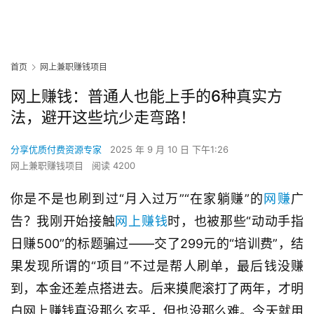
首页
网上兼职赚钱项目
网上赚钱：普通人也能上手的6种真实方
法，避开这些坑少走弯路！
分享优质付费资源专家
2025 年 9 月 10 日 下午1:26
网上兼职赚钱项目
阅读 4200
你是不是也刷到过“月入过万”“在家躺赚”的
网赚
广
告？我刚开始接触
网上赚钱
时，也被那些“动动手指
日赚500”的标题骗过——交了299元的“培训费”，结
果发现所谓的“项目”不过是帮人刷单，最后钱没赚
到，本金还差点搭进去。后来摸爬滚打了两年，才明
白网上赚钱真没那么玄乎，但也没那么难。今天就用