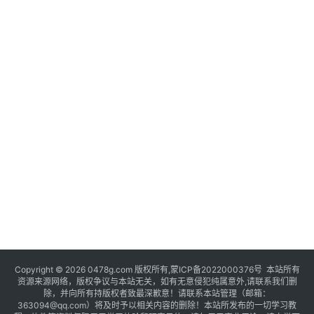
Copyright © 2026 0478g.com 版权所有,蒙ICP备2022000376号 本站所有
资源来源网络，版权争议与本站无关，如有无意侵犯纯属意外,请联系我们删
除，并向所有持版权者致最深歉意！请联系本站管理（邮箱：
363094@qq.com）将及时予以相关内容的删除！本站所发布的一切学习教