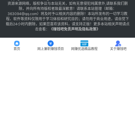
资源来源网络，版权争议与本站无关，如有无意侵犯纯属意外,请联系我们删
除，并向所有持版权者致最深歉意！请联系本站管理（邮箱：
363094@qq.com）将及时予以相关内容的删除！本站所发布的一切学习教
程、软件等资料仅限用于学习体验和研究目的；请勿用于商业用途，请自觉下
载后24小时内删除，如果您喜欢该资料，请支持正版！更多本站相关声明请点
击查看：
《
赚钱吧免责声明及隐私政策
》
首页
网上兼职赚钱项目
网赚优选精品教程
关于赚钱吧