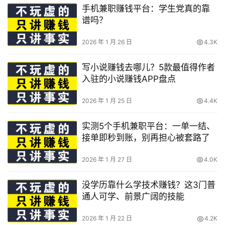
手机兼职赚钱平台：学生党真的靠
谱吗？
2026 年 1 月 26 日
4.3K
写小说赚钱去哪儿？5款最值得作者
入驻的小说赚钱APP盘点
2026 年 1 月 25 日
4.4K
实测5个手机兼职平台：一单一结、
接单即秒到账，别再担心被套路了
2026 年 1 月 27 日
4.0K
没学历靠什么学技术赚钱？这3门普
通人可学、前景广阔的技能
2026 年 1 月 22 日
4.2K