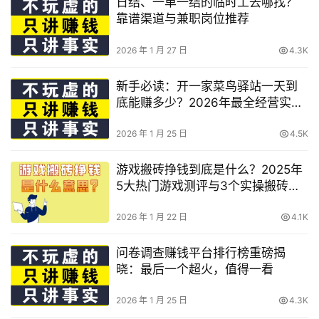
日结、一单一结的临时工去哪找？
靠谱渠道与兼职岗位推荐
2026 年 1 月 27 日
4.3K
新手必读：开一家菜鸟驿站一天到
底能赚多少？2026年最全经营实操
指南
2026 年 1 月 25 日
4.5K
游戏搬砖挣钱到底是什么？2025年
5大热门游戏测评与3个实操搬砖技
巧
2026 年 1 月 22 日
4.1K
问卷调查赚钱平台排行榜重磅揭
晓：最后一个超火，值得一看
2026 年 1 月 25 日
4.3K