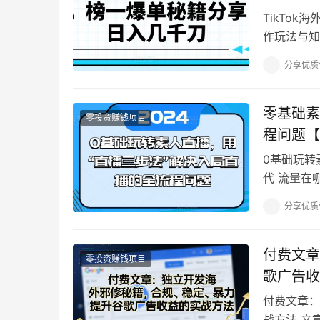
TikTo
作玩法与知
剪和配音，
分享优质
零基础素
零投资赚钱项目
程问题【
0基础玩转
代 流量在
一次潜在成交
分享优质
付费文章
零投资赚钱项目
歌广告收
付费文章：
战方法 文