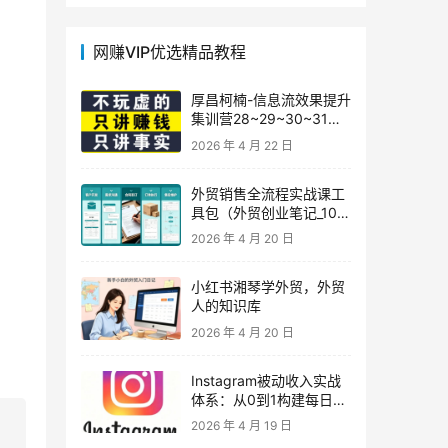
网赚VIP优选精品教程
厚昌柯楠-信息流效果提升
集训营28~29~30~31
期，智能投放·巨量AD/百
2026 年 4 月 22 日
度优化·AI提效指南
外贸销售全流程实战课工
具包（外贸创业笔记_10年
外贸经验）
2026 年 4 月 20 日
小红书湘琴学外贸，外贸
人的知识库
2026 年 4 月 20 日
Instagram被动收入实战
体系：从0到1构建每日盈
利的自动销售漏斗
2026 年 4 月 19 日