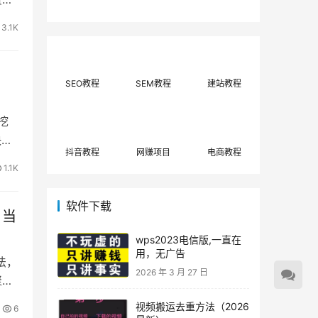
费网上兼职赚钱正规
单策略，选对方法月
平台推荐(每日更
入3000+
3.1K
新)！
SEO教程
SEM教程
建站教程
挖
快速
抖音教程
网赚项目
电商教程
1.1K
软件下载
，当
wps2023电信版,一直在
用，无广告
法，
2026 年 3 月 27 日
聚焦
视频搬运去重方法（2026
6