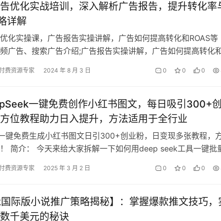
告优化实战培训，深入解析广告报告，提升转化率
策略详解
优化实操课，广告报告实操讲解，广告如何提高转化和ROAS等 
频广告、搜索广告介绍;广告报告实操讲解，广告如何提高转化
产品不同阶段的广告策略讲解、旺…
付费资源专家
2024 年 8 月 3 日
0
0
0
epSeek一键免费创作小红书图文，每日吸引300+
方位教程助力日入提升，方法适用于全行业
eek一键免费生成小红书图文日引300+创业粉，日变现多张教程，
！ 简介： 今天来给大家拆解一下如何用deep seek工具一键批
书图片，日吸…
付费资源专家
2025 年 3 月 2 日
0
0
0
Tok国际版小说推广策略揭秘】：掌握爆款推文技巧，
数千美元的秘诀