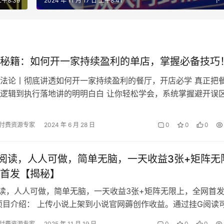
上午8:39
2024 年 11 月 17 日 上午8:41
下
秘籍：如何开一家持续盈利的单店，掌握必备技巧
法论丨彻底讲透如何开一家持续盈利的餐厅，开店必学 真正把
逻辑到执行落地讲的明明白白 让你轻松学会，系统掌握避开误
 程 目 录 前言 先导课:…
付费资源专家
2024 年 6 月 28 日
0
0
0
阅读，人人可做，简单无脑，一天收益3张+矩阵无
首发【揭秘】
读，人人可做，简单无脑，一天收益3张+矩阵无限上，全网首
项目介绍： 上传小说上架到小说官网薅创作收益。通过挂G阅读
阅读3分钟产生1个阅读 解放双…
付费资源专家
2025 年 11 月 19 日
0
0
0