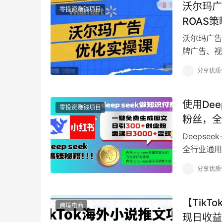
沃尔玛广
零投资赚钱项目
ROAS
沃尔玛广告
牌广告、视
ROAS;
分享优质
使用De
零投资赚钱项目
粉丝，全
Deeps
全行业通用
费生成小红
分享优质
【Tik
跨境电商
现日收益