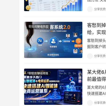
章
分享优质
客愁到掉
零投资赚钱项目
给，实现
客愁到掉头
掘到客户转
见效的线索
分享优质
某大佬6
零投资赚钱项目
前最值得
某大佬的6
快速搭建A
当下热门A
分享优质