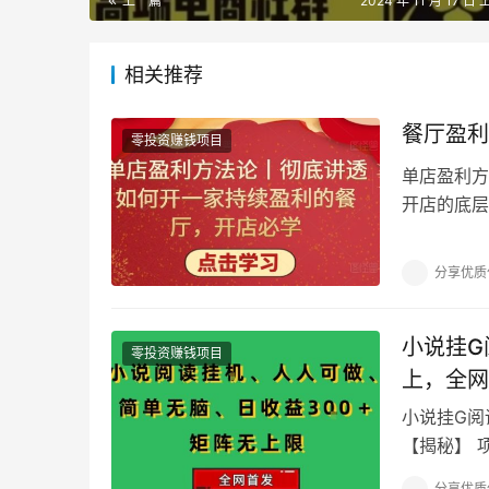
上一篇
2024 年 11 月 17 日 
相关推荐
餐厅盈利
零投资赚钱项目
单店盈利方
开店的底层
少走弯路 课
分享优质
小说挂G
零投资赚钱项目
上，全网
小说挂G阅
【揭秘】 
生收益，每
分享优质