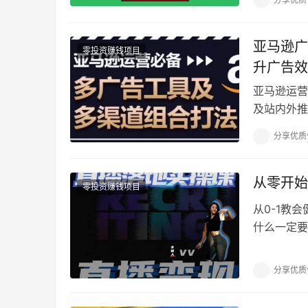
亚马逊广
零投资赚钱项目
升广告效
亚马逊运营
及站内外推
放节奏，多
分享优质
从零开始
零投资赚钱项目
从0-1教
什么一定要
0基础开直
分享优质