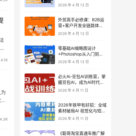
发客户-内容营销-从0到3
2026 年 4 月 13 日
做外贸实战课6-27期
提
外贸高手必修课：B2B运
营+客户开发全链路体系
课 | 从0到1成为外贸精英
2026 年 4 月 13 日
法
投
零基础AI缩略图设计
+Photoshop从入门到精
通 全套教程（含形象照拍
4.1K
2026 年 4 月 13 日
摄精修）
必火Ai-豆包AI训练营，掌
握豆包AI，成为AI时代的
全能型人才
2026 年 4 月 11 日
_为
教会
2026年铁甲有好招：全域
素材破局AI 视觉化与短剧
营销实战指南——高效增
2026 年 4 月 11 日
4.3K
长秘籍，系统掌握可落
地、能跑量的内容与投放
《聪哥淘宝直通车推广解
策略