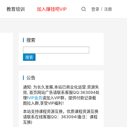
教育培训
加入赚钱吧VIP
登录
注册
搜索
搜索
公告
通知: 为长久发展,本站已商业化运营.资源失
效, 首页网站广告请联系客服QQ:363094处
理!
VIP会员
请加入VIP群，提供付款记录截
图拉入群,享受VIP福利！
本站支持课程资源互换，优质课程资源互换
请联系在线客服QQ：363094(备注：课程
互换)