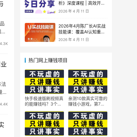
与
析》深度课程 | 高效开
车、极速投产系统实操课
2026 年 4 月 11 日
品
2026年4月陈厂长AI实战
和
技能课：覆盖AI认知重
构、智能体与大模型解
2026 年 4 月 11 日
析、提示词工程、AI记忆
4.3K
体系、语料运营及coze平
台智能体搭建全核心内容
热门网上赚钱项目
创业
方法
量免
快手极速版刷视频真
亲测10款真实可靠的
的能赚钱吗？3个隐
赚钱小游戏，第7款
4.4K
藏技巧实测揭秘
最适合通勤路上玩
实