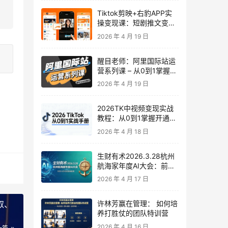
Tiktok剪映+右豹APP实
操变现课：短剧推文变现
全教程来了！
2026 年 4 月 19 日
醒目老师：阿里国际站运
营系列课 – 从0到1掌握平
台运营核心技巧
2026 年 4 月 19 日
2026TK中视频变现实战
教程：从0到1掌握开通、
养号、剪辑到变现，新手
2026 年 4 月 18 日
副业首选
生财有术2026.3.28杭州
航海家年度AI大会：前沿
趋势×落地案例×技能图谱
2026 年 4 月 17 日
取、
许林芳赢在管理： 如何培
养打胜仗的团队特训营
2026 年 4 月 16 日