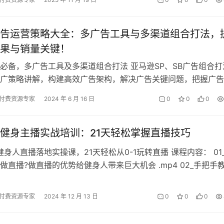
告运营策略大全：多广告工具与多渠道组合打法，
果与销量关键！
必备，多广告工具及多渠道组合打法 亚马逊SP、SB广告组合打
广策略讲解，构建高效广告架构，解决广告关键问题，把握广告
类型多渠道打造爆款。 课程内容…
付费资源专家
2024 年 6 月 16 日
0
0
0
健身主播实战培训：21天轻松掌握直播技巧
会健身人直播落地实操课，21天轻松从0-1玩转直播 课程内容： 01
做直播?做直播的优势给健身人带来巨大机会 .mp4 02_手把手
播的4个阶…
付费资源专家
2024 年 12 月 13 日
0
0
0