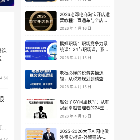
一篇
2026老邓电商淘宝开店运
营教程：直通车与全店推
广系统课
2026 年 4 月 16 日
！
鹅姐职场：职场竞争力系
统课：24节职场课，系统
餐饮
提升竞争力
2026 年 4 月 15 日
区，
老板必懂的税务实操逻
4.5K
辑，从税筹规划到稽查应
对，为企业稳健增长保驾
2026 年 4 月 15 日
护航
限
赵公子GY阿里铁军：从销
冠到卓越管理者的24堂实
战课
2026 年 4 月 15 日
发
可产
2025-2026大卫AI闪电做
外贸实战课-外贸建站-开
4.3K