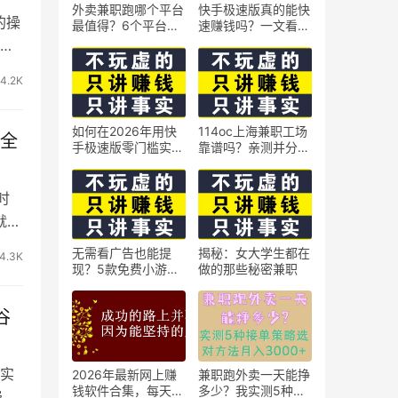
外卖兼职跑哪个平台
快手极速版真的能快
的操
最值得？6个平台实
速赚钱吗？一文看懂
测对比
真相
混
4.2K
如何在2026年用快
114oc上海兼职工场
局全
手极速版零门槛实现
靠谱吗？亲测并分享
日赚50元？5个实操
3个最新上海兼职机
技巧
会
时
就是
无需看广告也能提
揭秘：女大学生都在
4.3K
现？5款免费小游戏
做的那些秘密兼职
实测可到账支付宝
谷
实
2026年最新网上赚
兼职跑外卖一天能挣
钱软件合集，每天免
多少？我实测5种接
费文