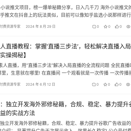
k海外小说推文项目，榜一爆单秘籍分享，日入几千刀 海外小说推文
乎推文在抖音上的玩法类似，目前可以像知乎盐选小说那样进行
通过大量分发来赚取收益。与…
付费资源专家
2024 年 8 月 29 日
0
0
0
人直播教程：掌握’直播三步法’，轻松解决直播入
实操揭秘】
素人直播，用“直播三步法”解决入局直播的全流程问题 全民直播
哪里，生意就在哪里! 在直播间 一个观看就是一次传播 一次传播
! 课程内容： 1 …
付费资源专家
2024 年 6 月 12 日
0
0
0
：独立开发海外邪修秘籍，合规、稳定、暴力提升
益的实战方法
独立开发海外邪修秘籍，合规、稳定、暴力提升谷歌广告收益的
章介绍： 显著提升广告干次展示收入，效果长久稳定! 公众号付