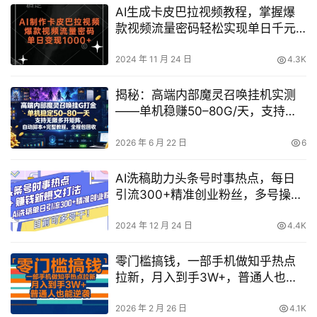
AI生成卡皮巴拉视频教程，掌握爆
款视频流量密码轻松实现单日千元
收益
2024 年 11 月 24 日
4.3K
揭秘：高端内部魔灵召唤挂机实测
——单机稳赚50–80G/天，支持无
限多开矩阵、自动脚本与完整回收
教程
2026 年 6 月 22 日
6
AI洗稿助力头条号时事热点，每日
引流300+精准创业粉丝，多号操作
轻松赚【最新揭秘】
2024 年 12 月 24 日
4.4K
零门槛搞钱，一部手机做知乎热点
拉新，月入到手3W+，普通人也能
逆袭
2026 年 2 月 26 日
4.1K