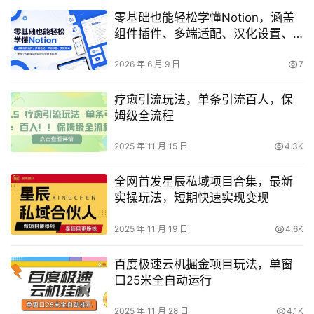
零基础也能轻松学懂Notion，涵盖
组件插件、多端适配、汉化设置、
快捷联动，兼顾个人管理与团队协
同全场景应用
2026 年 6 月 9 日
7
疗愈引流玩法，单条引流百人，保
姆级全流程
2025 年 11 月 15 日
4.3K
全网首发星辰私域项目合集，最新
实操玩法，短期快速实现变现
2025 年 11 月 19 日
4.6K
百度极速云机掘金项目玩法，单窗
口25米全自动运行
2025 年 11 月 28 日
4.1K