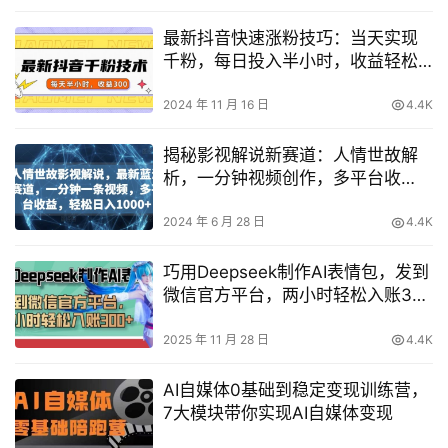
最新抖音快速涨粉技巧：当天实现
千粉，每日投入半小时，收益轻松
达到300
2024 年 11 月 16 日
4.4K
揭秘影视解说新赛道：人情世故解
析，一分钟视频创作，多平台收
益，日入1000+实操！
2024 年 6 月 28 日
4.4K
巧用Deepseek制作AI表情包，发到
微信官方平台，两小时轻松入账3张
+
2025 年 11 月 28 日
4.4K
AI自媒体0基础到稳定变现训练营，
7大模块带你实现AI自媒体变现