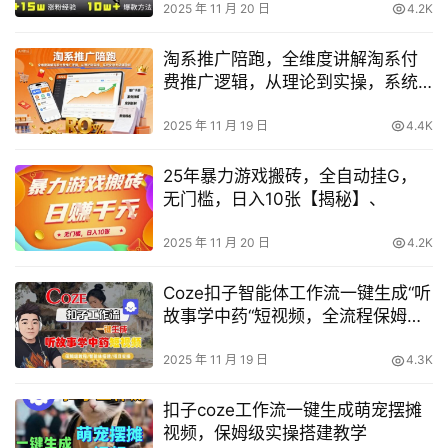
2025 年 11 月 20 日
4.2K
淘系推广陪跑，全维度讲解淘系付
费推广逻辑，从理论到实操，系统
化助力店铺盈利
2025 年 11 月 19 日
4.4K
25年暴力游戏搬砖，全自动挂G，
无门槛，日入10张【揭秘】、
2025 年 11 月 20 日
4.2K
Coze扣子智能体工作流一键生成“听
故事学中药“短视频，全流程保姆级
教学
2025 年 11 月 19 日
4.3K
扣子coze工作流一键生成萌宠摆摊
视频，保姆级实操搭建教学