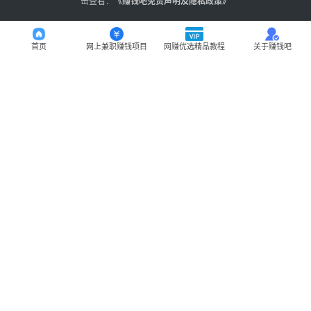
击查看：
《
赚钱吧免责声明及隐私政策
》
首页
网上兼职赚钱项目
网赚优选精品教程
关于赚钱吧