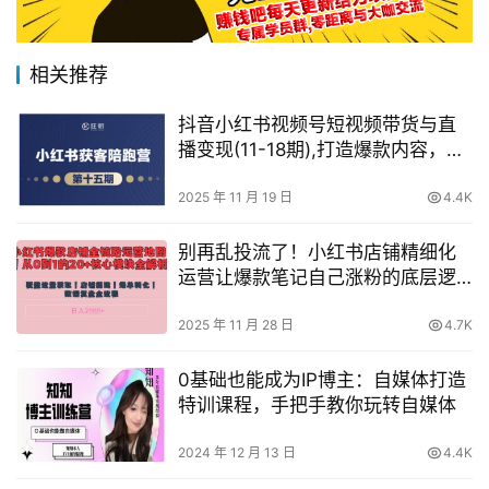
相关推荐
抖音小红书视频号短视频带货与直
播变现(11-18期),打造爆款内容，实
现高效变现（更新）
2025 年 11 月 19 日
4.4K
别再乱投流了！小红书店铺精细化
运营让爆款笔记自己涨粉的底层逻
辑​，日入1k
2025 年 11 月 28 日
4.7K
0基础也能成为IP博主：自媒体打造
特训课程，手把手教你玩转自媒体
2024 年 12 月 13 日
4.4K