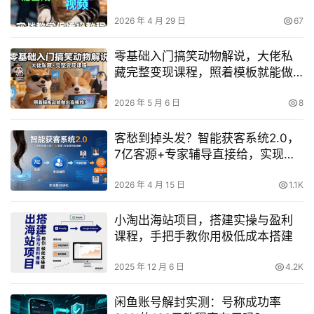
2026 年 4 月 29 日
67
零基础入门搞笑动物解说，大佬私
藏完整变现课程，照着模板就能做
出高播放
2026 年 5 月 6 日
8
客愁到掉头发？智能获客系统2.0，
7亿客源+专家辅导直接给，实现从
线索挖掘到客户转化的全流程自动
化
2026 年 4 月 15 日
1.1K
小淘出海站项目，搭建实操与盈利
课程，手把手教你用极低成本搭建
2025 年 12 月 6 日
4.2K
闲鱼账号解封实测：号称成功率