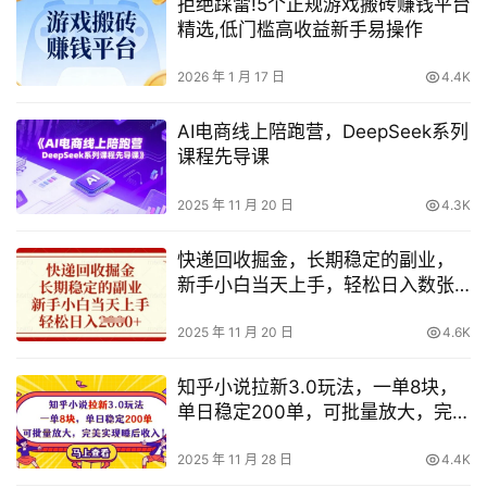
拒绝踩雷!5个正规游戏搬砖赚钱平台
精选,低门槛高收益新手易操作
2026 年 1 月 17 日
4.4K
AI电商线上陪跑营，DeepSeek系列
课程先导课
2025 年 11 月 20 日
4.3K
快递回收掘金，长期稳定的副业，
新手小白当天上手，轻松日入数张
【揭秘】
2025 年 11 月 20 日
4.6K
知乎小说拉新3.0玩法，一单8块，
单日稳定200单，可批量放大，完美
实现睡后收入!
2025 年 11 月 28 日
4.4K