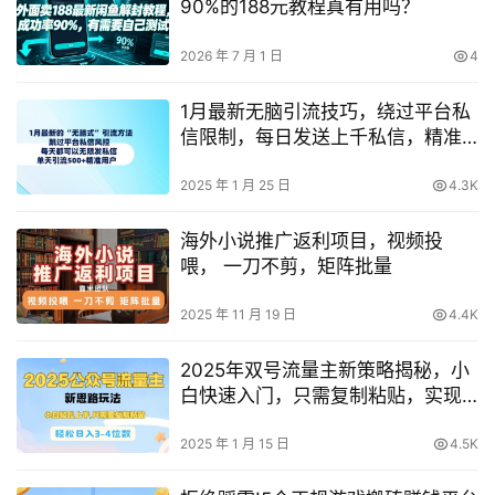
90%的188元教程真有用吗？
2026 年 7 月 1 日
4
1月最新无脑引流技巧，绕过平台私
信限制，每日发送上千私信，精准
引流超500+用户
2025 年 1 月 25 日
4.3K
海外小说推广返利项目，视频投
喂， 一刀不剪，矩阵批量
2025 年 11 月 19 日
4.4K
2025年双号流量主新策略揭秘，小
白快速入门，只需复制粘贴，实现
日收入三到四位数
2025 年 1 月 15 日
4.5K