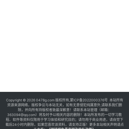
Copyright © 2026 0478g.com 版权所有,蒙ICP备2022000376号 本站所有
资源来源网络，版权争议与本站无关，如有无意侵犯纯属意外,请联系我们删
除，并向所有持版权者致最深歉意！请联系本站管理（邮箱：
363094@qq.com）将及时予以相关内容的删除！本站所发布的一切学习教
程、软件等资料仅限用于学习体验和研究目的；请勿用于商业用途，请自觉下
载后24小时内删除，如果您喜欢该资料，请支持正版！更多本站相关声明请点