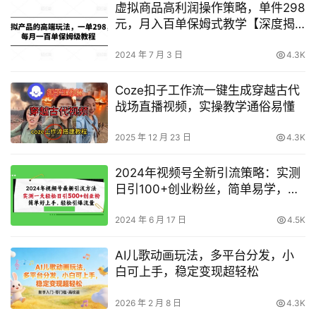
虚拟商品高利润操作策略，单件298
元，月入百单保姆式教学【深度揭
秘】
2024 年 7 月 3 日
4.3K
Coze扣子工作流一键生成穿越古代
战场直播视频，实操教学通俗易懂
2025 年 12 月 23 日
4.3K
2024年视频号全新引流策略：实测
日引100+创业粉丝，简单易学，轻
松提升流量爆点【深度解析】
2024 年 6 月 17 日
4.5K
AI儿歌动画玩法，多平台分发，小
白可上手，稳定变现超轻松
2026 年 2 月 8 日
4.3K