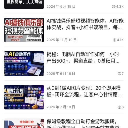
也可轻松入行
2024 年 6 月 15 日
4.3K
AI搞钱俱乐部短视频智能体，AI智能
体实战，抖音+小红书双项目，每天
两小时即可轻松变现
2025 年 11 月 19 日
4.1K
揭秘：电脑AI自动写作如何一小时
产出500+、渠道直给，0基础月增
收1-2万，永不失业？
2026 年 6 月 16 日
7
从0到1做AI图片变现：20个即用模
板+闭环全流程，让客户心甘情愿买
单
2026 年 7 月 18 日
6
保姆级教程全自动打金游戏搬砖，
新手必做项目，上号隔天就有收益