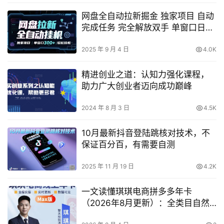
网盘全自动拉新掘金 独家项目 自动
完成任务 完全解放双手 单窗口日入
3张 可矩阵【揭秘】
2025 年 9 月 4 日
4.0K
精进创业之道：认知力强化课程，
助力广大创业者迈向成功巅峰
2024 年 8 月 3 日
4.5K
10月最新抖音登陆跳核对技术，不
保证百分百，有需要自测
2025 年 11 月 19 日
4.2K
一文读懂琪琪电商拼多多年卡
（2026年8月更新）：全类目自然
流、付费爆单、擎天柱3.0大促卡流