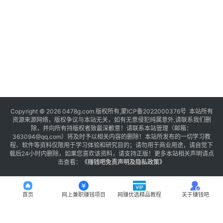
Copyright © 2026 0478g.com 版权所有,蒙ICP备2022000376号 本站所有
资源来源网络，版权争议与本站无关，如有无意侵犯纯属意外,请联系我们删
除，并向所有持版权者致最深歉意！请联系本站管理（邮箱：
363094@qq.com）将及时予以相关内容的删除！本站所发布的一切学习教
程、软件等资料仅限用于学习体验和研究目的；请勿用于商业用途，请自觉下
载后24小时内删除，如果您喜欢该资料，请支持正版！更多本站相关声明请点
击查看：
《
赚钱吧免责声明及隐私政策
》
首页
网上兼职赚钱项目
网赚优选精品教程
关于赚钱吧