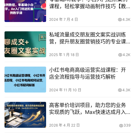
课程，轻松掌握动画制作技巧【教
程大全】
2024 年 7 月 4 日
4.3K
私域流量成交朋友圈文案实战训练
营，提升朋友圈营销技巧的专业课
程
2025 年 1 月 18 日
4.2K
小红书电商高级运营实战课程：开
店全流程指导与运营技巧解析
2024 年 11 月 10 日
4.3K
高客单价培训项目，助力您的业务
实现质的飞跃，Max快速达成月入
过W【原创双语字幕】
2026 年 4 月 22 日
339