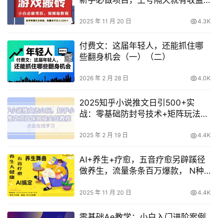
单号日入2张+【揭秘】
2025 年 11 月 20 日
4.3K
付费文：这届年轻人，还能抓住哪
些翻身机会（一）（二）
2026 年 2 月 28 日
4.0K
2025知乎小说推文日引500+实
战：零基础防封号技术+矩阵玩法保
姆级教程
2025 年 2 月 19 日
4.4K
AI+养生+疗愈，五音疗愈另辟蹊径
做养生，流量条条百万爆款， N种
变现渠道，月入五位数
2025 年 11 月 20 日
4.4K
零基础Ae教学：小白入门进阶案例