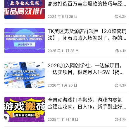
高效打造百万美金爆款的技巧与经
验分享
2024 年 6 月 25 日
4.3K
TK美区无货源店群项目【2.0整套玩
法】，闭着眼睛入场就对了，挣的
全是美刀
2025 年 11 月 28 日
4.1K
2026加入网创学社，一边做项目，
一边卖项目，稳定月入1-5W【揭
秘】
2026 年 1 月 20 日
4.3K
全自动游戏打金搬砖，游戏内零氪
金稳定吃肉，日入1k，新手副业好
项目【揭秘】
2025 年 11 月 19 日
4.7K