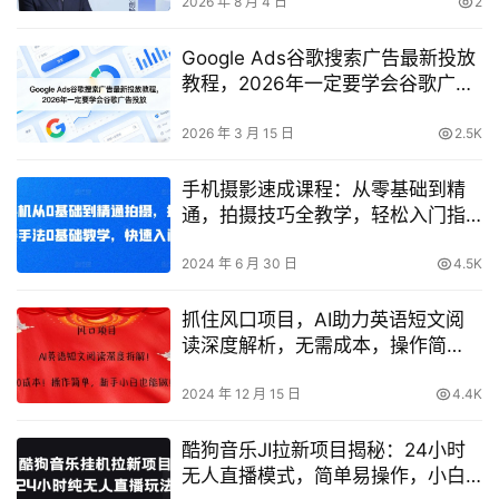
量与非标品高阶运营全套实战
2026 年 8 月 4 日
2
Google Ads谷歌搜索广告最新投放
教程，2026年一定要学会谷歌广告
投放
2026 年 3 月 15 日
2.5K
手机摄影速成课程：从零基础到精
通，拍摄技巧全教学，轻松入门指
南
2024 年 6 月 30 日
4.5K
抓住风口项目，AI助力英语短文阅
读深度解析，无需成本，操作简
便，新手小白轻松上手
2024 年 12 月 15 日
4.4K
酷狗音乐JI拉新项目揭秘：24小时
无人直播模式，简单易操作，小白