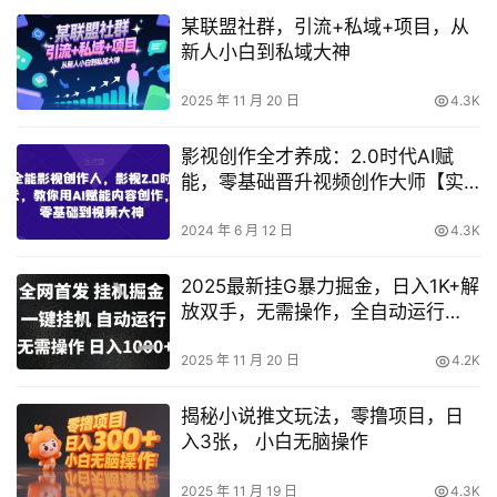
某联盟社群，引流+私域+项目，从
新人小白到私域大神
2025 年 11 月 20 日
4.3K
影视创作全才养成：2.0时代AI赋
能，零基础晋升视频创作大师【实
操教程】
2024 年 6 月 12 日
4.3K
2025最新挂G暴力掘金，日入1K+解
放双手，无需操作，全自动运行
【揭秘】
2025 年 11 月 20 日
4.2K
揭秘小说推文玩法，零撸项目，日
入3张， 小白无脑操作
2025 年 11 月 19 日
4.3K