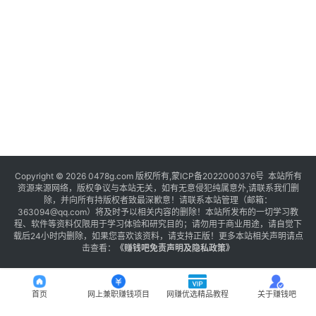
Copyright © 2026 0478g.com 版权所有,蒙ICP备2022000376号 本站所有
资源来源网络，版权争议与本站无关，如有无意侵犯纯属意外,请联系我们删
除，并向所有持版权者致最深歉意！请联系本站管理（邮箱：
363094@qq.com）将及时予以相关内容的删除！本站所发布的一切学习教
程、软件等资料仅限用于学习体验和研究目的；请勿用于商业用途，请自觉下
载后24小时内删除，如果您喜欢该资料，请支持正版！更多本站相关声明请点
击查看：
《
赚钱吧免责声明及隐私政策
》
首页
网上兼职赚钱项目
网赚优选精品教程
关于赚钱吧