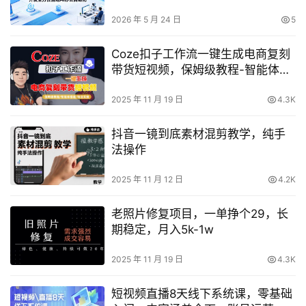
全方位落地AI办公自动化
2026 年 5 月 24 日
5
Coze扣子工作流一键生成电商复刻
带货短视频，保姆级教程-智能体搭
建-项目实操
2025 年 11 月 19 日
4.3K
抖音一镜到底素材混剪教学，纯手
法操作
2025 年 11 月 12 日
4.2K
老照片修复项目，一单挣个29，长
期稳定，月入5k-1w
2025 年 11 月 19 日
4.3K
短视频直播8天线下系统课，零基础