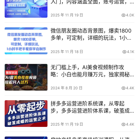
入门，内容涵盖全面，账号运营，
拍摄剪辑，直播电商
2025 年 11 月 19 日
4.0K
微信朋友圈动态背景图，爆卖1800
多单，可定制，详细的玩法，1小时
手把手教你学会制作【第一期】
2025 年 11 月 18 日
4.1K
无门槛上手，AI美食视频制作攻
略：小白也能月赚万元，独家揭秘
热门短视频盈利术
2024 年 8 月 20 日
4.4K
拼多多运营进阶系统课，从零起
步，多多运营进阶体系课，破茧成
蝶的运营之术（更新9月）
2025 年 11 月 19 日
4.4K