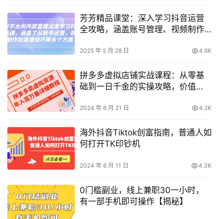
芳芳精品课堂：深入学习抖音运营
全攻略，涵盖账号管理、视频制作
与直播技巧
2025 年 2 月 28 日
4.6K
拼多多虚拟店铺实战课程：从零基
础到一日千金的实操攻略，价值
1680元深度教学
2024 年 6 月 21 日
4.2K
海外抖音Tiktok创富指南，普通人如
何打开TK印钞机
2024 年 6 月 11 日
4.3K
0门槛副业，线上兼职30一小时，
有一部手机即可操作【揭秘】