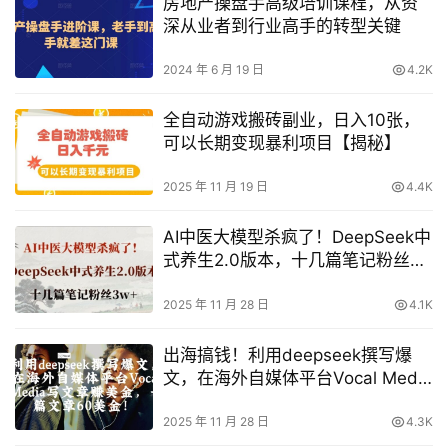
房地产操盘手高级培训课程，从资
深从业者到行业高手的转型关键
2024 年 6 月 19 日
4.2K
全自动游戏搬砖副业，日入10张，
可以长期变现暴利项目【揭秘】
2025 年 11 月 19 日
4.4K
AI中医大模型杀疯了！DeepSeek中
式养生2.0版本，十几篇笔记粉丝
3w+
2025 年 11 月 28 日
4.1K
出海搞钱！利用deepseek撰写爆
文，在海外自媒体平台Vocal Media
写文章挣美金，一篇文章60刀
2025 年 11 月 28 日
4.3K