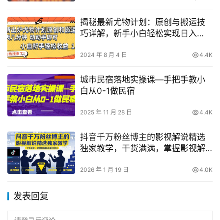
揭秘最新尤物计划：原创与搬运技
巧详解，新手小白轻松实现日入
1000+的高效策略
2024 年 8 月 4 日
4.4K
城市民宿落地实操课—手把手教小
白从0-1做民宿
2025 年 11 月 28 日
4.4K
抖音千万粉丝博主的影视解说精选
独家教学，干货满满，掌握影视解
说盈利密码
2026 年 1 月 19 日
4.0K
发表回复