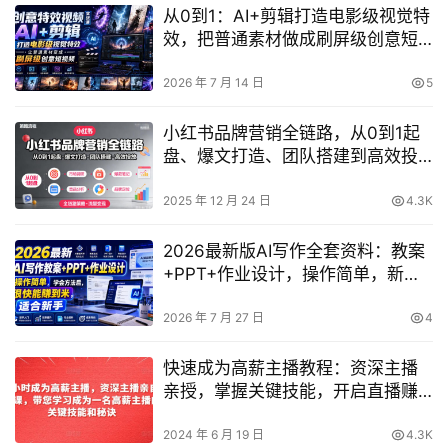
从0到1：AI+剪辑打造电影级视觉特
效，把普通素材做成刷屏级创意短
视频
2026 年 7 月 14 日
5
小红书品牌营销全链路，从0到1起
盘、爆文打造、团队搭建到高效投
放的全链路策略
2025 年 12 月 24 日
4.3K
2026最新版AI写作全套资料：教案
+PPT+作业设计，操作简单，新手
学会即可快速变现
2026 年 7 月 27 日
4
快速成为高薪主播教程：资深主播
亲授，掌握关键技能，开启直播赚
钱之路
2024 年 6 月 19 日
4.3K