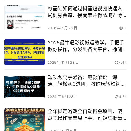
零基础如何通过抖音短视频快速入
局健身赛道、接商单并做私域？博
主独家教学拆解
2026 年 6 月 26 日
11
2025最牛逼影视搬运教学，手把手
教你操作，分发到各大平台，挣创
作者分成计划收益
2025 年 11 月 28 日
4.4K
短视频高手必备：电影解说一课
通，轻松从0进阶，教你玩转短视频
领域！
2024 年 6 月 28 日
4.2K
全年稳定游戏全自动掘金项目，傻
瓜式操作简单易上手，可矩阵批量
放大收益，月入1W+【揭秘】
2025 年 11 月 6 日
4.4K