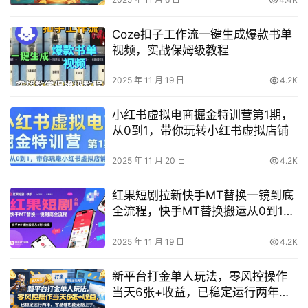
Coze扣子工作流一键生成爆款书单
视频，实战保姆级教程
2025 年 11 月 19 日
4.2K
小红书虚拟电商掘金特训营第1期，
从0到1，带你玩转小红书虚拟店铺
2025 年 11 月 20 日
4.2K
红果短剧拉新快手MT替换一镜到底
全流程，快手MT替换搬运从0到1实
操，日收益1k+
2025 年 11 月 19 日
4.2K
新平台打金单人玩法，零风控操作
当天6张+收益，已稳定运行两年，
零基础也能无脑上手【揭秘】