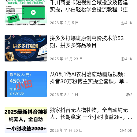
千川商品卡短视频全域投放及搭建
实操，小白轻松学会投流教程（更
新26年2月）
2026 年 2 月 5 日
4.1K
拼多多打爆班原创高阶技术第53
期，拼多多饰品项目
2025 年 12 月 23 日
4.1K
从0到1做AI农村治愈动画短视频：
抖音30万粉博主实操全套课，单条
涨粉1万，解锁伙伴计划+精选收
益，日入400+
2026 年 8 月 1 日
2
独家抖音无人撸礼物，全自动纯无
人，长期稳定 一个小时收益2k+，
小白当天拿结果【揭秘】
2025 年 11 月 20 日
4.0K