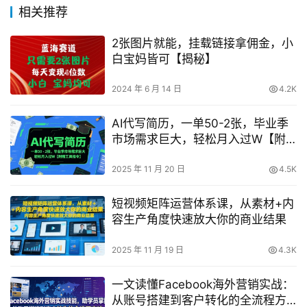
相关推荐
2张图片就能，挂载链接拿佣金，小
白宝妈皆可【揭秘】
2024 年 6 月 14 日
4.2K
AI代写简历，一单50-2张，毕业季
市场需求巨大，轻松月入过W【附
赠工具指令】
2025 年 11 月 20 日
4.5K
短视频矩阵运营体系课，从素材+内
容生产角度快速放大你的商业结果
2025 年 11 月 19 日
4.3K
一文读懂Facebook海外营销实战：
从账号搭建到客户转化的全流程方