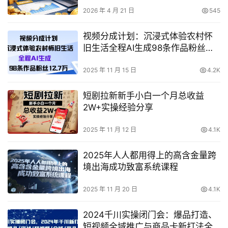
2026 年 4 月 21 日
545
视频分成计划：沉浸式体验农村怀
旧生活全程AI生成98条作品粉丝
12.7W
2025 年 11 月 15 日
4.2K
短剧拉新新手小白一个月总收益
2W+实操经验分享
2025 年 11 月 12 日
4.1K
2025年人人都用得上的高含金量跨
境出海成功致富系统课程
2025 年 11 月 20 日
4.1K
2024千川实操闭门会：爆品打造、
短视频全域推广与商品卡新打法全