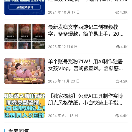
解析
2024 年 10 月 17 日
4.3K
最新发疯文学西游记二创视频教
学，条条爆款，简单易上手，20分
钟搞定一条爆款视频（更新）
2025 年 12 月 9 日
4.1K
单个账号涨粉71W！用AI制作独居
女孩Vlog，宫崎骏画风，治愈感拉
满，一条广告报价3W
2025 年 11 月 20 日
4.2K
【独家揭秘】免费AI工具制作赛博
朋克风格壁纸，小白快速上手指
南，实现月入4位数收入潜力挖掘！
2024 年 6 月 13 日
4.4K
发表回复