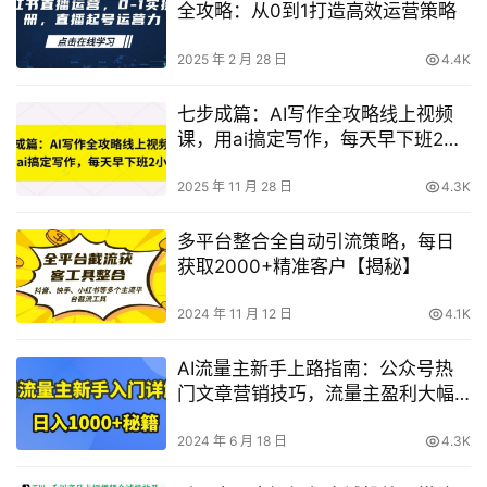
全攻略：从0到1打造高效运营策略
2025 年 2 月 28 日
4.4K
七步成篇：AI写作全攻略线上视频
课，用ai搞定写作，每天早下班2小
时
2025 年 11 月 28 日
4.3K
多平台整合全自动引流策略，每日
获取2000+精准客户【揭秘】
2024 年 11 月 12 日
4.1K
AI流量主新手上路指南：公众号热
门文章营销技巧，流量主盈利大幅
提升技巧【深度解析】
2024 年 6 月 18 日
4.3K