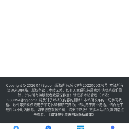
Copyright © 2026 0478g.com 版权所有,蒙ICP备2022000376号 本站所有
资源来源网络，版权争议与本站无关，如有无意侵犯纯属意外,请联系我们删
除，并向所有持版权者致最深歉意！请联系本站管理（邮箱：
363094@qq.com）将及时予以相关内容的删除！本站所发布的一切学习教
程、软件等资料仅限用于学习体验和研究目的；请勿用于商业用途，请自觉下
载后24小时内删除，如果您喜欢该资料，请支持正版！更多本站相关声明请点
击查看：
《
赚钱吧免责声明及隐私政策
》