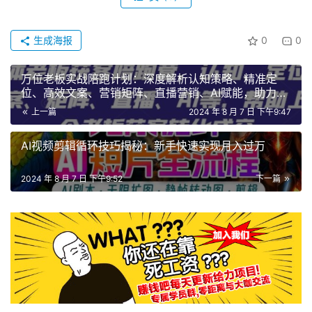
生成海报
0
0
万位老板实战陪跑计划：深度解析认知策略、精准定
位、高效文案、营销矩阵、直播营销、AI赋能，助力老
板高效获客转化成交
上一篇
2024 年 8 月 7 日 下午9:47
AI视频剪辑循环技巧揭秘：新手快速实现月入过万
2024 年 8 月 7 日 下午9:52
下一篇