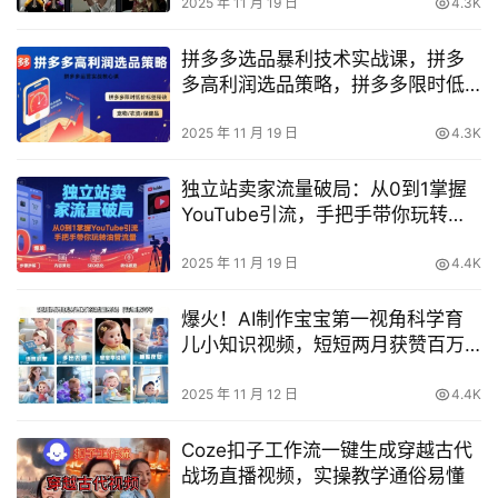
2025 年 11 月 19 日
4.3K
拼多多选品暴利技术实战课，拼多
多高利润选品策略，拼多多限时低
价标签秘诀
2025 年 11 月 19 日
4.3K
独立站卖家流量破局：从0到1掌握
YouTube引流，手把手带你玩转油
管流量
2025 年 11 月 19 日
4.4K
爆火！AI制作宝宝第一视角科学育
儿小知识视频，短短两月获赞百万
的流量密码（详细教学）
2025 年 11 月 12 日
4.4K
Coze扣子工作流一键生成穿越古代
战场直播视频，实操教学通俗易懂