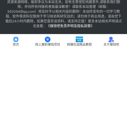
资源来源网络，版权争议与本站无关，如有无意侵犯纯属意外,请联系我们删
除，并向所有持版权者致最深歉意！请联系本站管理（邮箱：
363094@qq.com）将及时予以相关内容的删除！本站所发布的一切学习教
程、软件等资料仅限用于学习体验和研究目的；请勿用于商业用途，请自觉下
载后24小时内删除，如果您喜欢该资料，请支持正版！更多本站相关声明请点
击查看：
《
赚钱吧免责声明及隐私政策
》
首页
网上兼职赚钱项目
网赚优选精品教程
关于赚钱吧