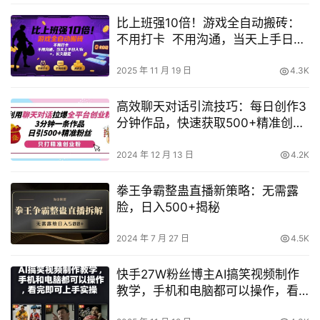
比上班强10倍！游戏全自动搬砖：
不用打卡 不用沟通，当天上手日入
1k +，长久稳定【揭秘】
2025 年 11 月 19 日
4.3K
高效聊天对话引流技巧：每日创作3
分钟作品，快速获取500+精准创业
粉丝【实战指南】
2024 年 12 月 13 日
4.2K
拳王争霸整蛊直播新策略：无需露
脸，日入500+揭秘
2024 年 7 月 27 日
4.5K
快手27W粉丝博主AI搞笑视频制作
教学，手机和电脑都可以操作，看
完即可上手实操