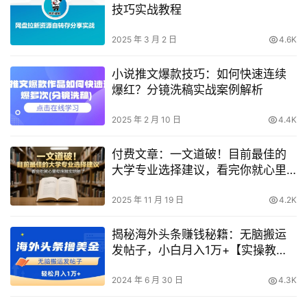
技巧实战教程
2025 年 3 月 2 日
4.6K
小说推文爆款技巧：如何快速连续
爆红？分镜洗稿实战案例解析
2025 年 2 月 10 日
4.4K
付费文章：一文道破！目前最佳的
大学专业选择建议，看完你就心里
彻底踏实明朗了
2025 年 11 月 19 日
4.2K
揭秘海外头条赚钱秘籍：无脑搬运
发帖子，小白月入1万+【实操教
程】
2024 年 6 月 30 日
4.3K