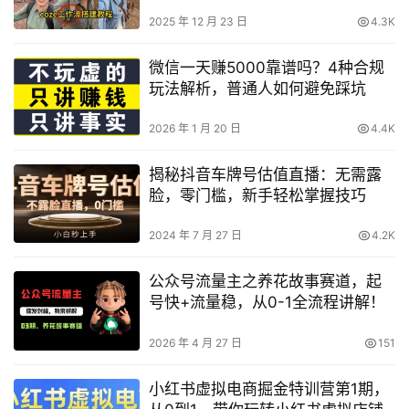
2025 年 12 月 23 日
4.3K
微信一天赚5000靠谱吗？4种合规
玩法解析，普通人如何避免踩坑
2026 年 1 月 20 日
4.4K
揭秘抖音车牌号估值直播：无需露
脸，零门槛，新手轻松掌握技巧
2024 年 7 月 27 日
4.2K
公众号流量主之养花故事赛道，起
号快+流量稳，从0-1全流程讲解！
2026 年 4 月 27 日
151
小红书虚拟电商掘金特训营第1期，