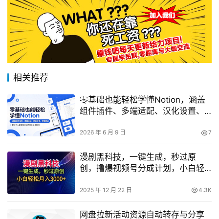
相关推荐
零基础也能轻松学懂Notion，涵盖
组件插件、多端适配、汉化设置、
快捷联动，兼顾个人管理与团队协
同全场景应用
2026 年 6 月 9 日
7
漫剧黑科技，一键生成，秒过原
创，撸爆视频号分成计划，小白轻
松月入3k+【揭秘】
2025 年 12 月 22 日
4.3K
网盘拉新活动资源自动转存与分享