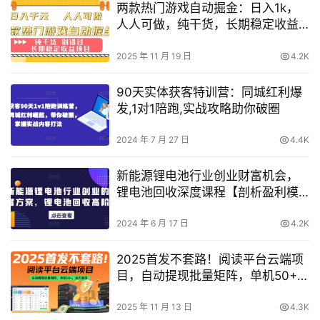
两款热门游戏自动掘金：日入1k，
人人可做，纯干货，长期稳定收益
项目【揭秘】
2025 年 11 月 19 日
4.2K
90天实体获客特训营：同城红利爆
发,1对1陪跑,实战攻略助你破圈
2024 年 7 月 27 日
4.4K
新能源锂电池行业创业财富机会，
锂电池回收深度课程【剖析盈利模
式】
2024 年 6 月 17 日
4.2K
2025首发不套路！阅读平台云端项
目，自动提现批量矩阵，单机50+，
当天变现【揭秘】
2025 年 11 月 13 日
4.3K