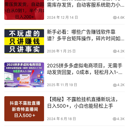
需库存发货，自动客服系统助力小
白从零开始，两周实现日收入
200+的秘密
2024 年 12 月 14 日
4.6K
新手必看：哪些广告赚钱软件靠
谱？多平台矩阵操作，碎片时间如
何日赚80+
2026 年 1 月 25 日
4.2K
2025拼多多虚拟电商项目，无需手
动发货回复，0成本，轻松月入1-
5W【揭秘】
2025 年 11 月 19 日
4.2K
【揭秘】不露脸挂机直播新玩法，
日入500+，小白也能轻松上手
2024 年 6 月 18 日
4.3K