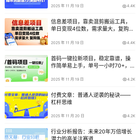
2025 年 11 月 19 日
4.4K
信息差项目，靠卖混剪搬运工具，
单日变现4位数，需求量大，复购
强，操作简单，几分钟一条视频
2025 年 11 月 19 日
4.4K
首码一键拉新项目，稳定靠谱，操
作简单易上手，单号一小时70+，批
量做每天5张【揭秘】
2025 年 11 月 19 日
4.2K
付费文章：普通人逆袭的秘诀——
杠杆思维
2025 年 11 月 20 日
4.2K
行业分析报告：未来20年万倍增长
潜力的高关注赛道