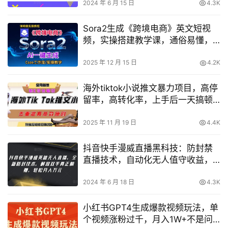
2024 年 6 月 15 日
4.3K
Sora2生成《跨境电商》英文短视
频，实操搭建教学课，通俗易懂，
包教包会
2025 年 12 月 15 日
4.2K
海外tiktok小说推文暴力项目，高停
留率，高转化率，上手后一天搞顿
饭钱不是问题
2025 年 11 月 19 日
4.4K
抖音快手漫威直播黑科技：防封禁
直播技术，自动化无人值守收益，
简单月入过万【赚钱内幕】
2024 年 6 月 18 日
4.3K
小红书GPT4生成爆款视频玩法，单
个视频涨粉过千，月入1W+不是问