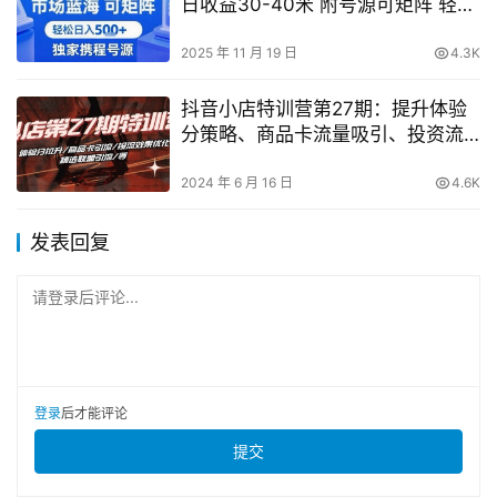
日收益30-40米 附号源可矩阵 轻松
日入5张+【揭秘】
2025 年 11 月 19 日
4.3K
抖音小店特训营第27期：提升体验
分策略、商品卡流量吸引、投资流
效果改善、精选联盟推广方法全解
析
2024 年 6 月 16 日
4.6K
发表回复
请登录后评论...
登录
后才能评论
提交