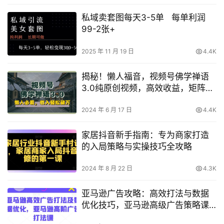
私域卖套图每天3-5单 每单利润
99-2张+
2025 年 11 月 19 日
4.4K
揭秘！懒人福音，视频号佛学禅语
3.0纯原创视频，高效收益，矩阵操
作轻松实现！
2024 年 6 月 17 日
4.4K
家居抖音新手指南：专为商家打造
的入局策略与实操技巧全攻略
2024 年 8 月 22 日
4.3K
亚马逊广告攻略：高效打法与数据
优化技巧，亚马逊高级广告策略课
程