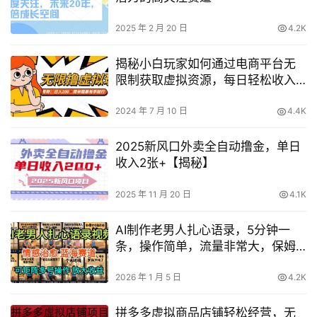
2025 年 2 月 20 日
4.2K
揭秘小白玩家如何通过电商平台无
限制获取虚拟资源，每日轻松收入
200+的赚钱攻略【实操分享】
2024 年 7 月 10 日
4.4K
2025新风口外卖全自动撸金，单日
收入2张+【揭秘】
2025 年 11 月 20 日
4.1K
AI制作老男人扎心语录，5分钟一
条，操作简单，流量非常大，保姆
级教程
2026 年 1 月 5 日
4.2K
拼多多虚拟商品店铺轻松经营，无