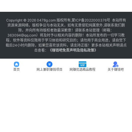
Copyright © 2026 0478g.com 版权所有,蒙ICP备2022000376号 本站所有
资源来源网络，版权争议与本站无关，如有无意侵犯纯属意外,请联系我们删
除，并向所有持版权者致最深歉意！请联系本站管理（邮箱：
363094@qq.com）将及时予以相关内容的删除！本站所发布的一切学习教
程、软件等资料仅限用于学习体验和研究目的；请勿用于商业用途，请自觉下
载后24小时内删除，如果您喜欢该资料，请支持正版！更多本站相关声明请点
击查看：
《
赚钱吧免责声明及隐私政策
》
首页
网上兼职赚钱项目
网赚优选精品教程
关于赚钱吧