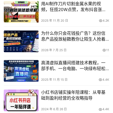
用AI制作刀片切割金属水果的视
频，狂揽20W点赞，发布抖音涨粉
引流变现，轻松日入5张
2025 年 11 月 20 日
4.2K
为什么你只会花钱投广告？这份信
息产品投放秘籍教你让陌生人抢着
为你买单
2026 年 7 月 25 日
11
高清虚拟直播间搭建技术教程，一
部手机、一台电脑、一块绿布轻松
搭建低成本高清虚拟直播间
2025 年 11 月 15 日
4.4K
小红书店铺实操年陪课程：从零基
础到盈利经营的全攻略指导
2024 年 6 月 26 日
4.4K