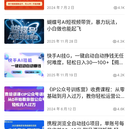
题【揭秘】
2024 年 7 月 2 日
4.1K
蝴蝶号AI短视频带货，暴力玩法，
小白做也能起飞
2025 年 11 月 28 日
4.3K
快手AI挂G，一键启动自动挣钱无任
何难度，轻松日入30—100+【揭
秘】
2025 年 11 月 19 日
4.2K
《IP公众号训练营》收费课程：从零
基础到月入过万，教你轻松运营公
众号
2024 年 6 月 12 日
4.6K
携程浏览全自动挂G项目，单账号每