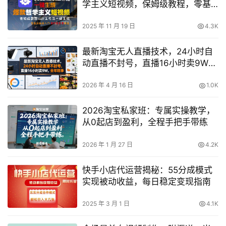
学主义短视频，保姆级教程，零基
础快速入门
2025 年 11 月 19 日
4.3K
最新淘宝无人直播技术，24小时自
动直播不封号，直播16小时卖9W，
全年旺季【揭秘】
2026 年 4 月 16 日
1.0K
2026淘宝私家班：专属实操教学，
从0起店到盈利，全程手把手带练
2026 年 1 月 27 日
4.2K
快手小店代运营揭秘：55分成模式
实现被动收益，每日稳定变现指南
2025 年 3 月 1 日
4.1K