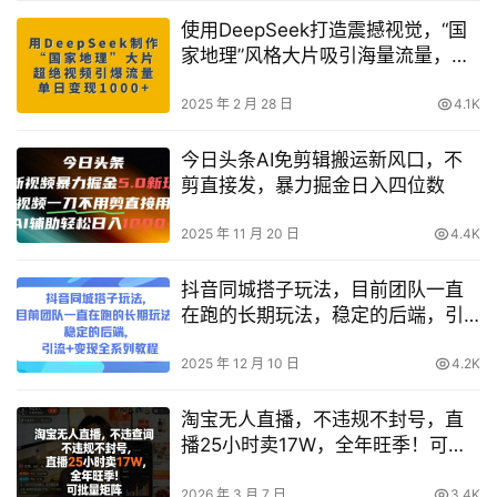
使用DeepSeek打造震撼视觉，“国
家地理”风格大片吸引海量流量，轻
松实现单日多渠道变现
2025 年 2 月 28 日
4.1K
今日头条AI免剪辑搬运新风口，不
剪直接发，暴力掘金日入四位数
2025 年 11 月 20 日
4.4K
抖音同城搭子玩法，目前团队一直
在跑的长期玩法，稳定的后端，引
流+变现全系列教程
2025 年 12 月 10 日
4.2K
淘宝无人直播，不违规不封号，直
播25小时卖17W，全年旺季！可批
量矩阵【揭秘】
2026 年 3 月 7 日
3.4K