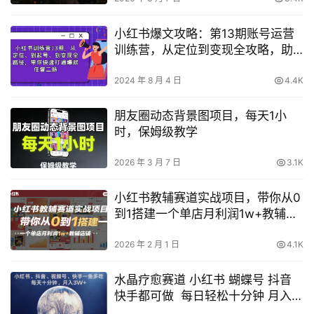
小红书爆文攻略：第13期账号运营
训练营，从定位到变现全攻略，助
你快速掌握爆款密码
2024 年 8 月 4 日
4.4K
朋友圈动态背景图项目，每天1小
时，保姆级教学
2026 年 3 月 7 日
3.1K
小红书教辅赛道实战项目，带你从0
到1搭建一个单店月利润1w+教辅店
铺
2026 年 2 月 1 日
4.1K
水晶疗愈赛道 小红书 蝴蝶号 抖音
快手都可做 每日轻松十分钟 月入米
3W+ 抓紧冲