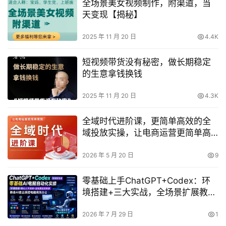
全场景美女视频制作，附渠道，当
天变现【揭秘】
2025 年 11 月 20 日
4.4K
短视频带货没有秘密，做长期稳定
的生意拿钱换钱
2025 年 11 月 20 日
4.3K
全域时代进阶课，更简单高效的全
域投放实操，让电商运营更简单高
效
2026 年 5 月 20 日
9
零基础上手ChatGPT+Codex：环
境搭建+三大实战，全场景扩展教AI
自主操控电脑高效办公
2026 年 7 月 29 日
1