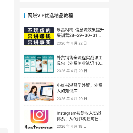
网赚VIP优选精品教程
厚昌柯楠-信息流效果提升
集训营28~29~30~31
期，智能投放·巨量AD/百
2026 年 4 月 22 日
度优化·AI提效指南
外贸销售全流程实战课工
具包（外贸创业笔记_10年
外贸经验）
2026 年 4 月 20 日
小红书湘琴学外贸，外贸
人的知识库
2026 年 4 月 20 日
Instagram被动收入实战
体系：从0到1构建每日盈
利的自动销售漏斗
2026 年 4 月 19 日