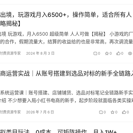
出境，玩游戏月入6500+，操作简单，适合所有人
略揭秘】
出境 玩游戏，月入6500 超级简单 人人可做【揭秘】 小游戏的
的合作，假期流量大，结算的收益给的也是非常高，再次调流量
能要抓住暑假这个机会! …
付费资源专家
2024 年 8 月 3 日
0
0
0
商运营实战｜从账号搭建到选品对标的新手全链路
系统运营课｜账号搭建、店铺铺货、选品对标笔记全链路新手实
介绍 不少想要入局小红书电商的新手，起步阶段就面临各类实操
账号搭建、养号的标准流程，账号权…
付费资源专家
2026 年 7 月 6 日
0
0
0
拟类目玩法，0成本，可矩阵操作，月入1W+