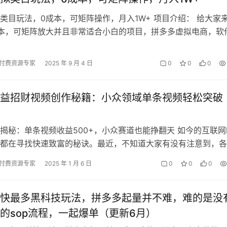
类目玩法，0成本，可矩阵操作，月入1W+ 项目介绍： 给大家
本，可矩阵放大并且非常适合小白的项目，拼多多虚拟电商，软
复，月入1W+的最新玩法 …
付费资源专家
2025 年 9 月 4 日
0
0
0
益招财视频创作秘籍：小众领域单条视频轻松突破
揭秘：单条视频收益500+，小众赛道也能挣翻天 如今的互联网
都在寻找快速致富的秘诀。最近，不知道大家有没有注意到，各
的招财纳福类视频特别受欢迎。无…
付费资源专家
2025 年 1 月 6 日
0
0
0
快最多黑科技玩法，拼多多起量并不难，难的是没
的sop流程，一起爆单（更新6月）