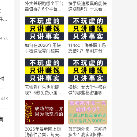
外卖兼职跑哪个平台
快手极速版真的能快
最值得？6个平台实
速赚钱吗？一文看懂
来一
测对比
真相
件发
4.2K
如何在2026年用快
114oc上海兼职工场
手极速版零门槛实现
靠谱吗？亲测并分享
日赚50元？5个实操
3个最新上海兼职机
技巧
会
时
大
无需看广告也能提
揭秘：女大学生都在
现？5款免费小游戏
做的那些秘密兼职
实测可到账支付宝
4.1K
有
2026年最新网上赚
兼职跑外卖一天能挣
钱软件合集，每天免
多少？我实测5种接