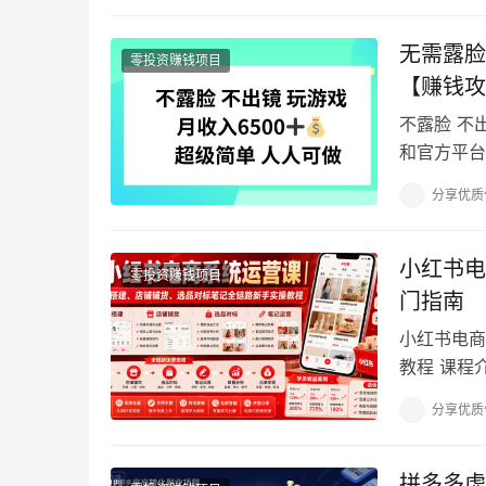
无需露脸
零投资赚钱项目
【赚钱攻
不露脸 不
和官方平台
常大，一定
分享优质
小红书电
零投资赚钱项目
门指南
小红书电商
教程 课程
题：不清楚
分享优质
拼多多虚