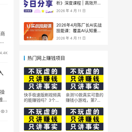
析》深度课程 | 高效开
车、极速投产系统实操课
2026 年 4 月 11 日
2026年4月陈厂长AI实战
技能课：覆盖AI认知重
厂商
构、智能体与大模型解
2026 年 4 月 11 日
非
析、提示词工程、AI记忆
体系、语料运营及coze平
台智能体搭建全核心内容
4.4K
热门网上赚钱项目
入
操
快手极速版刷视频真
亲测10款真实可靠的
难
的能赚钱吗？3个隐
赚钱小游戏，第7款
藏技巧实测揭秘
最适合通勤路上玩
3