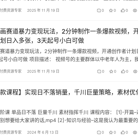
容易 通过网盘分享的文件：…
付费资源专家
2025 年 11 月 19 日
0
0
0
画赛道暴力变现玩法，2分钟制作一条爆款视频，
划日入多张，3天起号小白可做
赛道暴力变现玩法，2分钟制作一条爆款视频，开通创作者计划
起号小白可做 项目描述： 视频号的主要群体以中老年人为主，
庭矛盾，婆媳矛盾，打孩子的，…
付费资源专家
2025 年 11 月 19 日
0
0
0
款课程】实现日不落销量，千川巨量策略，素材优
阶课 单品日不落 巨量千川 素材指挥千川 课程内容： [1]-开篇–
别想要给大家讲的话,mp4 [2]-知识与经验–这是我认为最重要的
付费资源专家
2024 年 6 月 13 日
0
0
0