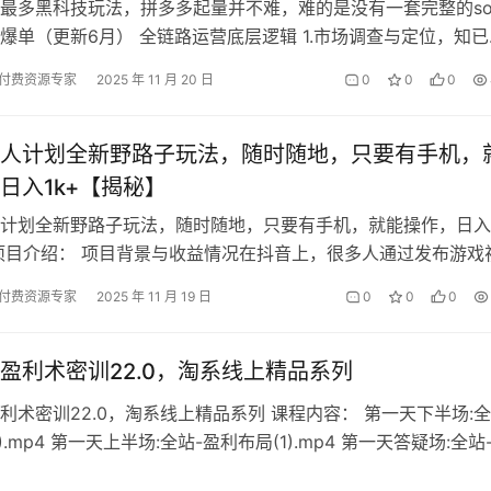
最多黑科技玩法，拼多多起量并不难，难的是没有一套完整的so
爆单（更新6月） 全链路运营底层逻辑 1.市场调查与定位，知已
! 2.高搜索权重标题，流…
付费资源专家
2025 年 11 月 20 日
0
0
0
人计划全新野路子玩法，随时随地，只要有手机，
日入1k+【揭秘】
计划全新野路子玩法，随时随地，只要有手机，就能操作，日入1
项目介绍： 项目背景与收益情况在抖音上，很多人通过发布游戏
直播收获了可观的收入。今天…
付费资源专家
2025 年 11 月 19 日
0
0
0
盈利术密训22.0，淘系线上精品系列
利术密训22.0，淘系线上精品系列 课程内容： 第一天下半场:全
).mp4 第一天上半场:全站-盈利布局(1).mp4 第一天答疑场:全站