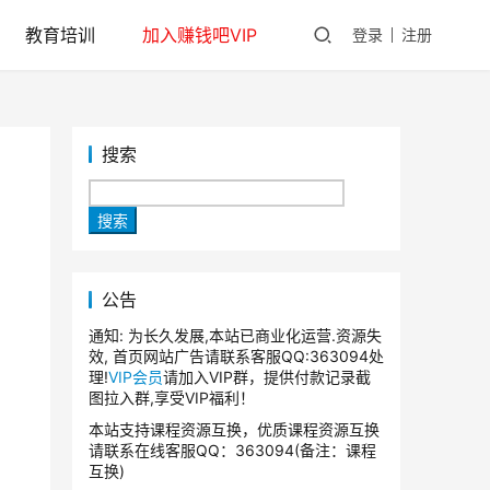
教育培训
加入赚钱吧VIP
登录
注册
搜索
搜索
公告
通知: 为长久发展,本站已商业化运营.资源失
效, 首页网站广告请联系客服QQ:363094处
理!
VIP会员
请加入VIP群，提供付款记录截
图拉入群,享受VIP福利！
本站支持课程资源互换，优质课程资源互换
请联系在线客服QQ：363094(备注：课程
互换)