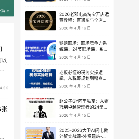
一篇
2026老邓电商淘宝开店运
营教程：直通车与全店推
广系统课
2026 年 4 月 16 日
鹅姐职场：职场竞争力系
)
统课：24节职场课，系统
提升竞争力
2026 年 4 月 15 日
可以
老板必懂的税务实操逻
辑，从税筹规划到稽查应
对，为企业稳健增长保驾
2026 年 4 月 15 日
4.3K
护航
赵公子GY阿里铁军：从销
冠到卓越管理者的24堂实
5张
战课
2026 年 4 月 15 日
：
2025-2026大卫AI闪电做
外贸实战课-外贸建站-开
作