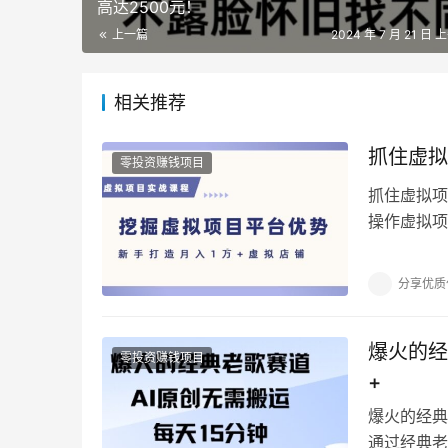
高达2500元！
上一篇
2024 年 7 月 21 日 上
相关推荐
抓住虚拟
零投资赚钱项目
抓住虚拟项
操作虚拟项
样。 所以
分享优质
爆火的经
零投资赚钱项目
+
爆火的经典
通过经典老