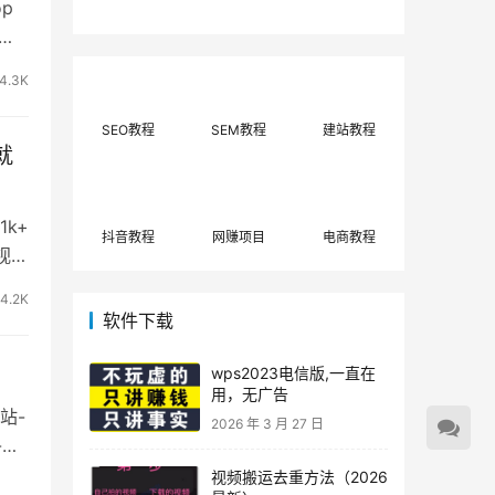
p
费网上兼职赚钱正规
单策略，选对方法月
平台推荐(每日更
入3000+
知
新)！
4.3K
SEO教程
SEM教程
建站教程
就
k+
抖音教程
网赚项目
电商教程
视频
4.2K
软件下载
wps2023电信版,一直在
用，无广告
站-
2026 年 3 月 27 日
-盈
视频搬运去重方法（2026