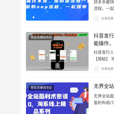
拼多多最快
流程，一起
彼百战百胜
分享优质
抖音发行
零投资赚钱项目
能操作，
抖音发行人
【揭秘】 
或进行游戏
分享优质
无界全站
零投资赚钱项目
无界全站盈
盈利布局(1
利布局(1)…