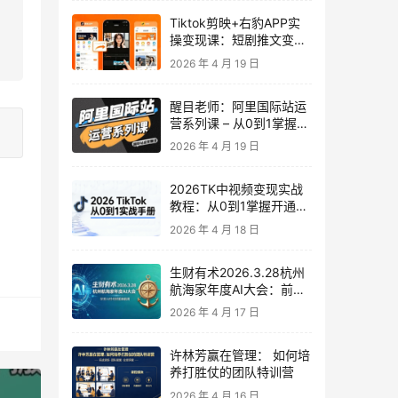
Tiktok剪映+右豹APP实
操变现课：短剧推文变现
全教程来了！
2026 年 4 月 19 日
醒目老师：阿里国际站运
营系列课 – 从0到1掌握平
台运营核心技巧
2026 年 4 月 19 日
2026TK中视频变现实战
教程：从0到1掌握开通、
养号、剪辑到变现，新手
2026 年 4 月 18 日
副业首选
生财有术2026.3.28杭州
航海家年度AI大会：前沿
趋势×落地案例×技能图谱
2026 年 4 月 17 日
许林芳赢在管理： 如何培
养打胜仗的团队特训营
2026 年 4 月 16 日