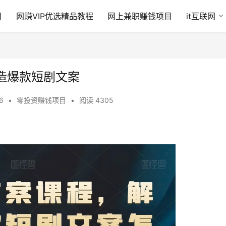
目
网赚VIP优选精品教程
网上兼职赚钱项目
it互联网
造爆款短剧文案
06
•
零投资赚钱项目
•
阅读 4305