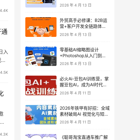
发客户-内容营销-从0到3
2026 年 4 月 13 日
做外贸实战课6-27期
4.4K
外贸高手必修课：B2B运
营+客户开发全链路体系
开通
课 | 从0到1成为外贸精英
2026 年 4 月 13 日
零基础AI缩略图设计
日入
+Photoshop从入门到精
我们
通 全套教程（含形象照拍
2026 年 4 月 13 日
摄精修）
4.5K
必火Ai-豆包AI训练营，掌
握豆包AI，成为AI时代的
全能型人才
化
2026 年 4 月 11 日
2026年铁甲有好招：全域
邀
素材破局AI 视觉化与短剧
营销实战指南——高效增
…
2026 年 4 月 11 日
长秘籍，系统掌握可落
地、能跑量的内容与投放
4.3K
《聪哥淘宝直通车推广解
策略