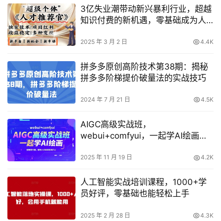
3亿失业潮带动新兴暴利行业，超越
知识付费的新机遇，零基础成为人
才推荐官，一部手机实现日入多单
2025 年 3 月 2 日
4.4K
拼多多原创高阶技术第38期：揭秘
拼多多阶梯提价破量法的实战技巧
2024 年 7 月 21 日
4.5K
AIGC高级实战班，
webui+comfyui，一起学AI绘画，
别抱怨行情，聪明人已经站在风口
上
2025 年 11 月 19 日
4.2K
人工智能实战培训课程，1000+学
员好评，零基础也能轻松上手
2025 年 2 月 28 日
4.3K