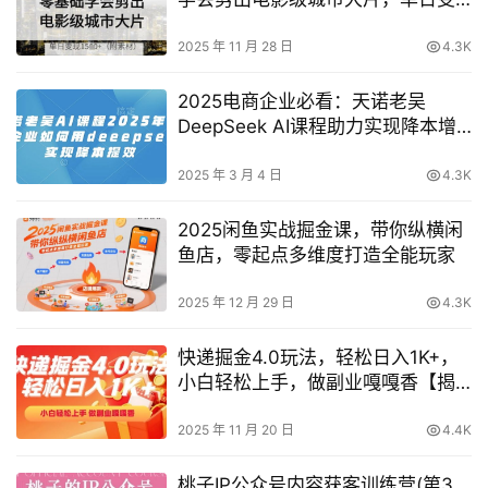
现多张
2025 年 11 月 28 日
4.3K
2025电商企业必看：天诺老吴
DeepSeek AI课程助力实现降本增
效与智能运营
2025 年 3 月 4 日
4.3K
2025闲鱼实战掘金课，带你纵横闲
鱼店，零起点多维度打造全能玩家
2025 年 12 月 29 日
4.3K
快递掘金4.0玩法，轻松日入1K+，
小白轻松上手，做副业嘎嘎香【揭
秘】
2025 年 11 月 20 日
4.4K
桃子IP公众号内容获客训练营(第3