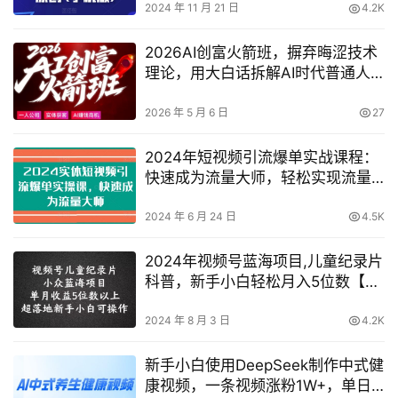
2024 年 11 月 21 日
4.2K
2026AI创富火箭班，摒弃晦涩技术
理论，用大白话拆解AI时代普通人
的创收机会
2026 年 5 月 6 日
27
2024年短视频引流爆单实战课程：
快速成为流量大师，轻松实现流量
变现！
2024 年 6 月 24 日
4.5K
2024年视频号蓝海项目,儿童纪录片
科普，新手小白轻松月入5位数【深
度揭秘】
2024 年 8 月 3 日
4.2K
新手小白使用DeepSeek制作中式健
康视频，一条视频涨粉1W+，单日