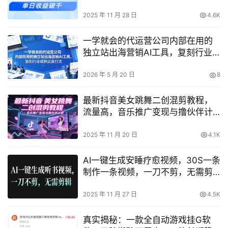
收益破千
2025 年 11 月 28 日
4.6K
一学就会的代运营公司内部在用的
独立站出海营销AI工具，复刻行业
成熟运营打法
2026 年 5 月 20 日
8
最新抖音美女跳舞二创混剪教程，
流量高，音乐推广变现与撸伙伴计
划
2025 年 11 月 20 日
4.1K
AI一键生成安睡疗愈视频，30S一条
制作一条视频，一刀不剪，无需剪
辑，完播率超高，带货带书杠杠
的！
2025 年 11 月 27 日
4.5K
真实揭秘：一款全自动游戏挂G软