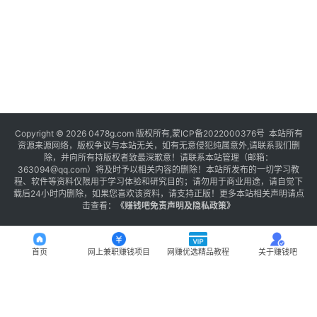
Copyright © 2026 0478g.com 版权所有,蒙ICP备2022000376号 本站所有
资源来源网络，版权争议与本站无关，如有无意侵犯纯属意外,请联系我们删
除，并向所有持版权者致最深歉意！请联系本站管理（邮箱：
363094@qq.com）将及时予以相关内容的删除！本站所发布的一切学习教
程、软件等资料仅限用于学习体验和研究目的；请勿用于商业用途，请自觉下
载后24小时内删除，如果您喜欢该资料，请支持正版！更多本站相关声明请点
击查看：
《
赚钱吧免责声明及隐私政策
》
首页
网上兼职赚钱项目
网赚优选精品教程
关于赚钱吧