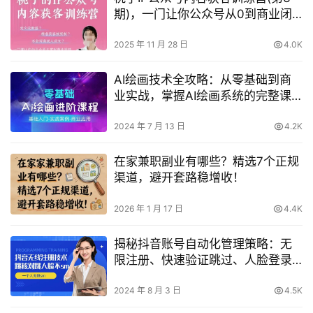
期)，一门让你公众号从0到商业闭
环的课程
2025 年 11 月 28 日
4.0K
AI绘画技术全攻略：从零基础到商
业实战，掌握AI绘画系统的完整课
程
2024 年 7 月 13 日
4.2K
在家兼职副业有哪些？精选7个正规
渠道，避开套路稳增收！
2026 年 1 月 17 日
4.4K
揭秘抖音账号自动化管理策略：无
限注册、快速验证跳过、人脸登录
优化与实名认证技巧，实现一人高
效操作多抖音账号
2024 年 8 月 3 日
4.5K