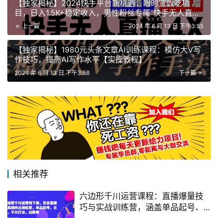
【独家揭秘】2024快手平台新机遇：限时赏饭吃项
目，日入1.5K+稳定收入，男性粉丝专属“快手无人直播
4.X”策略！
上一篇
2024 年 6 月 13 日 下午3:55
【独家揭秘】1980元头条文章AI训练课程：模仿大V写
作技巧，提高AI写作水平【实操教程】
2024 年 6 月 13 日 下午3:58
下一篇
相关推荐
六边形千川运营课程：直播爆量技
巧与实战训练营，涵盖单品起号、