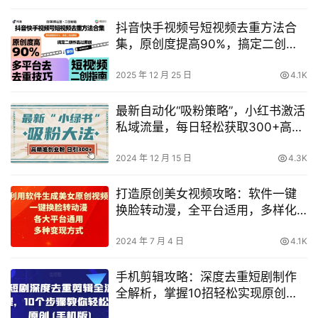
抖音快手视频号短视频去重方法合
集，原创度提高90%，搞定二创作
品过原创
2025 年 12 月 25 日
4.1K
最新自动化“吸粉策略”，小红书激活
私域流量，每日轻松获取300+高质
量精准粉丝!
2024 年 12 月 15 日
4.3K
打造原创美女视频攻略：软件一键
换脸转动漫，全平台适用，多样化
盈利模式解析【技巧披露】
2024 年 7 月 4 日
4.1K
手机剪辑攻略：深度去重短剧制作
全解析，掌握10招轻松实现原创检
测通过！