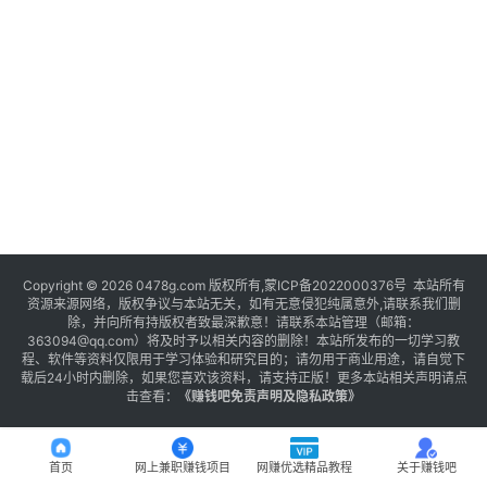
Copyright © 2026 0478g.com 版权所有,蒙ICP备2022000376号 本站所有
资源来源网络，版权争议与本站无关，如有无意侵犯纯属意外,请联系我们删
除，并向所有持版权者致最深歉意！请联系本站管理（邮箱：
363094@qq.com）将及时予以相关内容的删除！本站所发布的一切学习教
程、软件等资料仅限用于学习体验和研究目的；请勿用于商业用途，请自觉下
载后24小时内删除，如果您喜欢该资料，请支持正版！更多本站相关声明请点
击查看：
《
赚钱吧免责声明及隐私政策
》
首页
网上兼职赚钱项目
网赚优选精品教程
关于赚钱吧