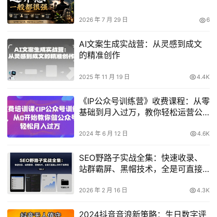
2026 年 7 月 29 日
6
AI文案生成实战营：从灵感到成文
的精准创作
2025 年 11 月 19 日
4.4K
《IP公众号训练营》收费课程：从零
基础到月入过万，教你轻松运营公
众号
2024 年 6 月 12 日
4.6K
SEO野路子实战全集：快速收录、
站群霸屏、黑帽技术，全是可直接
上手的干货教程
2026 年 2 月 16 日
4.3K
2024抖音音浪新策略：生日数字评