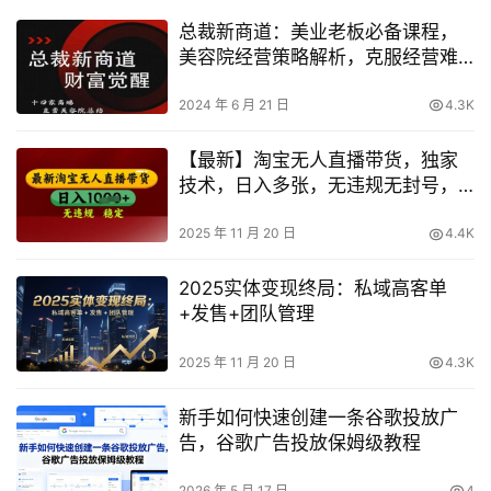
总裁新商道：美业老板必备课程，
美容院经营策略解析，克服经营难
题！
2024 年 6 月 21 日
4.3K
【最新】淘宝无人直播带货，独家
技术，日入多张，无违规无封号，
操作简单，长期稳定【揭秘】
2025 年 11 月 20 日
4.4K
2025实体变现终局：私域高客单
+发售+团队管理
2025 年 11 月 20 日
4.3K
新手如何快速创建一条谷歌投放广
告，谷歌广告投放保姆级教程
2026 年 5 月 17 日
4