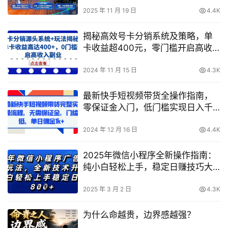
2025 年 11 月 19 日
4.4K
揭秘高效号卡分销系统及策略，单
卡收益超400元，零门槛开启高收
入副业机会
2024 年 11 月 15 日
4.3K
最新快手短视频带货全操作指南，
零保证金入门，低门槛实现日入千
元+【实用技巧】
2024 年 12 月 16 日
4.4K
2025年微信小程序全新操作指南：
纯小白轻松上手，稳定日赚技巧大
公开，技术全面升级，全网独家揭
秘
2025 年 3 月 2 日
4.3K
为什么命越贵，边界感越强？