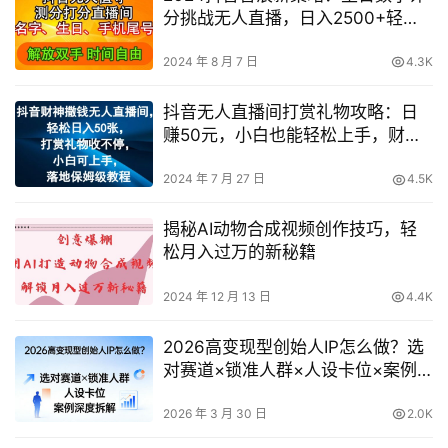
分挑战无人直播，日入2500+轻松
实现！揭秘内幕
2024 年 8 月 7 日
4.3K
抖音无人直播间打赏礼物攻略：日
赚50元，小白也能轻松上手，财神
撒钱教程【揭秘】
2024 年 7 月 27 日
4.5K
揭秘AI动物合成视频创作技巧，轻
松月入过万的新秘籍
2024 年 12 月 13 日
4.4K
2026高变现型创始人IP怎么做？选
对赛道×锁准人群×人设卡位×案例
深度拆解
2026 年 3 月 30 日
2.0K