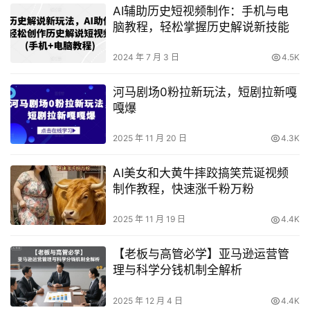
AI辅助历史短视频制作：手机与电
脑教程，轻松掌握历史解说新技能
2024 年 7 月 3 日
4.5K
河马剧场0粉拉新玩法，短剧拉新嘎
嘎爆
2025 年 11 月 20 日
4.3K
AI美女和大黄牛摔跤搞笑荒诞视频
制作教程，快速涨千粉万粉
2025 年 11 月 19 日
4.4K
【老板与高管必学】亚马逊运营管
理与科学分钱机制全解析
2025 年 12 月 4 日
4.4K