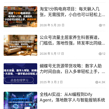
淘宝1分购电商项目：每天躺入几
张，无需囤货，小白也可以轻松上
手，详细拆解
2026 年 5 月 20 日
11
公众号流量主居家养生科普赛道，
门槛低，落地性强，转发率比同级
别99％都要高
2026 年 5 月 17 日
12
蝴蝶号无货源带货攻略：数字人助
力时间自由，日入多单轻松上手，
手机操作小白也能快速入门
2025 年 3 月 2 日
4.3K
全栈AI实战：从AI编程到Dify
Agent，落地数字人与智能报销系统