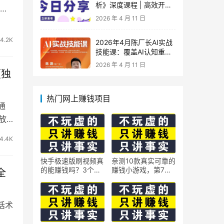
析》深度课程 | 高效开
镜
车、极速投产系统实操课
2026 年 4 月 11 日
4.2K
2026年4月陈厂长AI实战
技能课：覆盖AI认知重
构、智能体与大模型解
2026 年 4 月 11 日
析、提示词工程、AI记忆
【独
体系、语料运营及coze平
台智能体搭建全核心内容
热门网上赚钱项目
通
放
4.4K
快手极速版刷视频真
亲测10款真实可靠的
的能赚钱吗？3个隐
赚钱小游戏，第7款
全
藏技巧实测揭秘
最适合通勤路上玩
话术