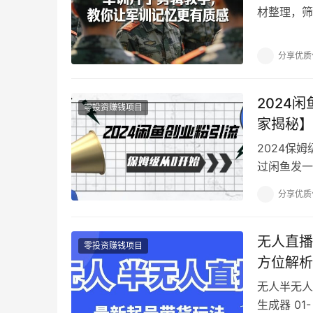
材整理，筛
头； 接着
分享优质
2024
零投资赚钱项目
家揭秘】
2024保
过闲鱼发一
双手 ,商
分享优质
无人直播
零投资赚钱项目
方位解析
无人半无人
生成器 01