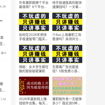
外卖兼职跑哪个平台
快手极速版真的能快
4.3K
最值得？6个平台实
速赚钱吗？一文看懂
测对比
真相
广
如何在2026年用快
114oc上海兼职工场
脚本
手极速版零门槛实现
靠谱吗？亲测并分享
日赚50元？5个实操
3个最新上海兼职机
短视
技巧
会
6
揭秘：女大学生都在
无需看广告也能提
做的那些秘密兼职
现？5款免费小游戏
实测可到账支付宝
单
这个
2026年最新网上赚
兼职跑外卖一天能挣
1.7K
钱软件合集，每天免
多少？我实测5种接