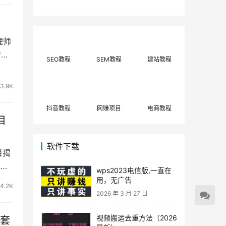
费网上兼职赚钱正规
单策略，选对方法月
平台推荐(每日更
入3000+
新)！
理师
行业
SEO教程
SEM教程
建站教程
3.9K
抖音教程
网赚项目
电商教程
目
软件下载
目揭
戏推
wps2023电信版,一直在
用，无广告
4.2K
2026 年 3 月 27 日
视频搬运去重方法（2026
整套