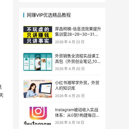
网赚VIP优选精品教程
厚昌柯楠-信息流效果提升
集训营28~29~30~31
期，智能投放·巨量AD/百
2026 年 4 月 22 日
度优化·AI提效指南
外贸销售全流程实战课工
具包（外贸创业笔记_10年
外贸经验）
2026 年 4 月 20 日
小红书湘琴学外贸，外贸
黑
人的知识库
天
2026 年 4 月 20 日
Instagram被动收入实战
体系：从0到1构建每日盈
利的自动销售漏斗
2026 年 4 月 19 日