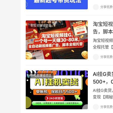
2024-10-
分享优质
淘宝短视
零投资赚钱项目
告，脚本
淘宝短视频
全程托管【
频板块（也叫
分享优质
AI挂G
零投资赚钱项目
500+
AI挂G卖
变现【揭秘
项目，无需
分享优质