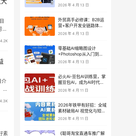
放大
发客户-内容营销-从0到3
2026 年 4 月 13 日
做外贸实战课6-27期
外贸高手必修课：B2B运
目
营+客户开发全链路体系
号打
课 | 从0到1成为外贸精英
2026 年 4 月 13 日
4.2K
零基础AI缩略图设计
+Photoshop从入门到精
通 全套教程（含形象照拍
益
2026 年 4 月 13 日
摄精修）
必火Ai-豆包AI训练营，掌
目介
握豆包AI，成为AI时代的
全能型人才
，特
2026 年 4 月 11 日
4.3K
2026年铁甲有好招：全域
素材破局AI 视觉化与短剧
营销实战指南——高效增
2026 年 4 月 11 日
长秘籍，系统掌握可落
地、能跑量的内容与投放
好素
《聪哥淘宝直通车推广解
策略