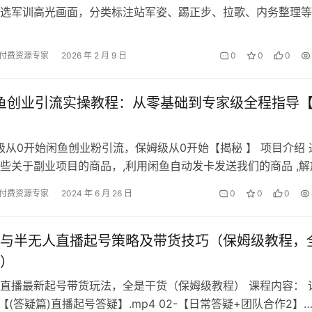
选军训高光画面，分类标注站军姿、踢正步、拉歌、内务整理等
定剪辑主线，以时间线或情感线串…
付费资源专家
2026 年 2 月 9 日
0
0
0
闲鱼创业引流实操教程：从零基础到专家级全程指导
姆级从0开始闲鱼创业粉引流，保姆级从0开始【揭秘 】 项目介绍 
些关于副业项目的商品，,利用闲鱼自动发卡发送我们的商品 ,解
品内容为咱们的公众号或…
付费资源专家
2024 年 6 月 26 日
0
0
0
与半无人直播起号策略及带货技巧（保姆级教程，
）
直播最新起号带货玩法，全是干货（保姆级教程） 课程内容： 
-【(答疑篇)直播起号答疑】.mp4 02-【日常答疑+团队合作2】