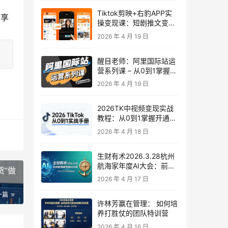
Tiktok剪映+右豹APP实
分享
操变现课：短剧推文变现
全教程来了！
2026 年 4 月 19 日
醒目老师：阿里国际站运
营系列课 – 从0到1掌握平
台运营核心技巧
2026 年 4 月 19 日
2026TK中视频变现实战
教程：从0到1掌握开通、
养号、剪辑到变现，新手
2026 年 4 月 18 日
副业首选
生财有术2026.3.28杭州
航海家年度AI大会：前沿
货”做
趋势×落地案例×技能图谱
2026 年 4 月 17 日
一篇
许林芳赢在管理： 如何培
养打胜仗的团队特训营
2026 年 4 月 16 日