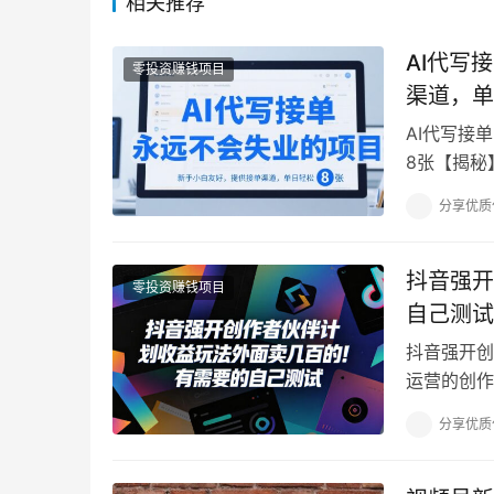
相关推荐
AI代写
零投资赚钱项目
渠道，单
AI代写接
8张【揭秘
这个代写项
分享优质
抖音强开
零投资赚钱项目
自己测试
抖音强开创
运营的创作
需要积累大
分享优质