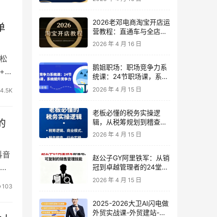
2026老邓电商淘宝开店运
单
营教程：直通车与全店推
广系统课
2026 年 4 月 16 日
松
鹅姐职场：职场竞争力系
+，
统课：24节职场课，系统
提升竞争力
2026 年 4 月 15 日
4.5K
老板必懂的税务实操逻
辑，从税筹规划到稽查应
的
对，为企业稳健增长保驾
2026 年 4 月 15 日
护航
抖音
赵公子GY阿里铁军：从销
号
冠到卓越管理者的24堂实
战课
2026 年 4 月 15 日
103
2025-2026大卫AI闪电做
外贸实战课-外贸建站-开