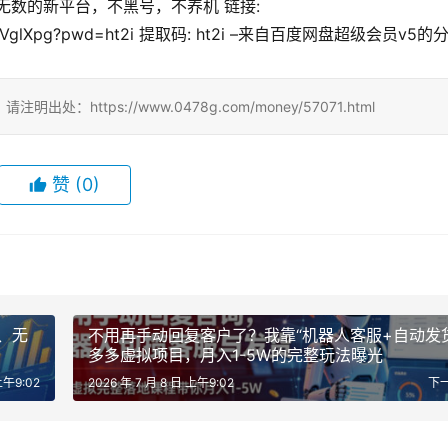
3fFmhqVglXpg?pwd=ht2i 提取码: ht2i –来自百度网盘超级会员v5的
ttps://www.0478g.com/money/57071.html
赞
(0)
、无
不用再手动回复客户了？我靠“机器人客服+自动发
多多虚拟项目，月入1-5W的完整玩法曝光
上午9:02
2026 年 7 月 8 日 上午9:02
下