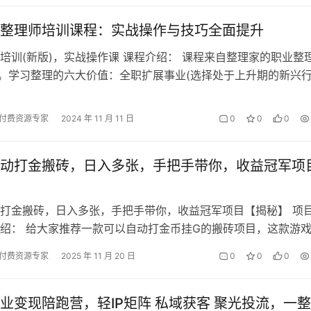
整理师培训课程：实战操作与技巧全面提升
培训(新版)，实战操作课 课程介绍： 课程来自整理家的职业整
)。学习整理的六大价值：全职扩展事业(选择处于上升期的新兴
收入且时间自由)、第二职…
付费资源专家
2024 年 11 月 11 日
0
0
0
动打金搬砖，日入多张，手把手带你，收益冠军项
打金搬砖，日入多张，手把手带你，收益冠军项目【揭秘】 项
绍： 给大家推荐一款可以自动打金币挂G的搬砖项目，这款游
时间了，打金币项目很稳定。现在…
付费资源专家
2025 年 11 月 20 日
0
0
0
业变现陪跑营，轻IP矩阵 私域获客 聚光投流，一