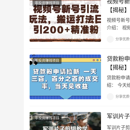
视频号新
零投资赚钱项目
【揭秘】
视频号新号
介绍： 视
必须给流量
分享优质
贷款粉申
零投资赚钱项目
【揭秘】
贷款粉申请
绍： 今天
点是急需要
分享优质
军训片子
零投资赚钱项目
军训片子剪