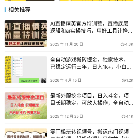
相关推荐
AI直播精英官方特训营，直播底层
逻辑和ai实操技巧，用好工具让挣米
更简单
2025 年 11 月 20 日
4.3K
全自动游戏搬砖掘金，独家技术，
已稳定运行三年，日入1k+，小白闭
眼入【揭秘】
2026 年 4 月 15 日
1.2K
最新外服挖金项目，日入斗金，项
目长期稳定，可放大操作，全自动
运行，无需手动【揭秘】
2025 年 12 月 25 日
4.1K
零门槛玩转视频号，搬运热门视频