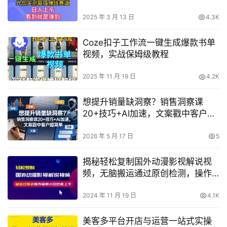
测高盈利项目，日赚多张实战经验
分享
2025 年 3 月 13 日
4.3K
Coze扣子工作流一键生成爆款书单
视频，实战保姆级教程
2025 年 11 月 19 日
4.2K
想提升销量缺洞察？销售洞察课
20+技巧+AI加速，文案戳中客户超
简单【原创双语字幕】
2026 年 5 月 17 日
5
揭秘轻松复制国外动漫影视解说视
频，无脑搬运通过原创检测，操作
简单小白也能快速上手
2024 年 11 月 19 日
4.1K
美客多平台开店与运营一站式实操