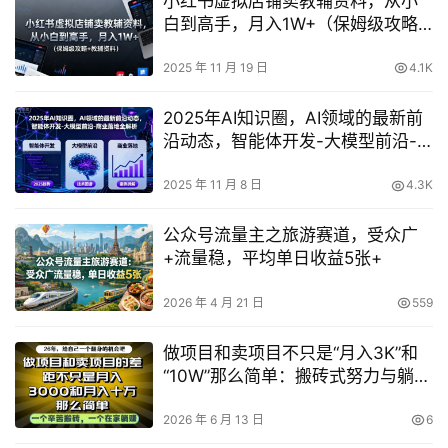
小红书虚拟店铺卖教辅资料，从小
白到高手，月入1W+（保姆级攻略
+教辅资料）
2025 年 11 月 19 日
4.1K
2025年AI知识圈，AI领域的最新前
沿动态，智能体开发-大模型前沿-
商业落地全解析（更新）
2025 年 11 月 8 日
4.3K
公众号流量主之旅游赛道，受众广
+流量稳，平均单日收益5张+
2026 年 4 月 21 日
559
做项目和卖项目不只是“月入3K”和
“10W”那么简单：搬砖式努力与躺赚
式运营真相揭秘
2026 年 6 月 13 日
6