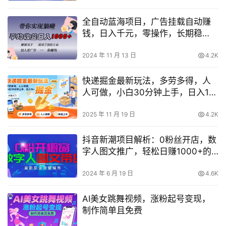
全自动蓝海项目，广告挂载自动赚
钱，日入千元，零操作，长期稳
定，合规无风险
2024 年 11 月 13 日
4.2K
快递掘金最新玩法，多劳多得，人
人可做，小白30分钟上手，日入1k+
【揭秘】
2025 年 11 月 19 日
4.2K
抖音新潮项目解析：0粉丝开店，数
字人图文推广，轻松日赚1000+的
流量秘诀【深度曝光】
2024 年 6 月 19 日
4.6K
AI美女跳舞视频，涨粉起号变现，
制作简单且免费