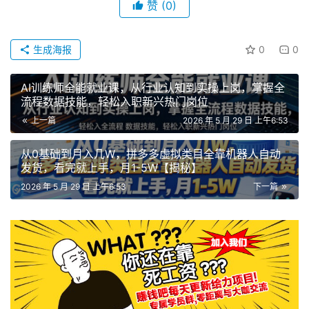
赞
(0)
生成海报
0
0
AI训练师全能就业课，从行业认知到实操上岗，掌握全
流程数据技能，轻松入职新兴热门岗位
上一篇
2026 年 5 月 29 日 上午6:53
从0基础到月入几W，拼多多虚拟类目全靠机器人自动
发货，看完就上手，月1-5W【揭秘】
2026 年 5 月 29 日 上午6:53
下一篇