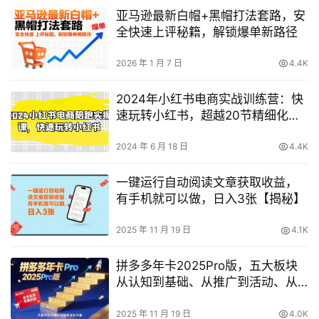
亚马逊最新白帽+黑帽打法套路，安
全快速上评秘籍，解锁爆单新路径
2026 年 1 月 7 日
4.4K
2024年小红书电商实战训练营：快
速玩转小红书，超越20节精细化课
程，轻松实现高效变现！
2024 年 6 月 18 日
4.4K
一键运行自动阅读文章获取收益，
有手机就可以做，日入3张【揭秘】
2025 年 11 月 19 日
4.1K
拼多多年卡2025Pro版，五大板块
从认知到基础、从推广到活动、从
活动到玩法
2025 年 11 月 19 日
4.0K