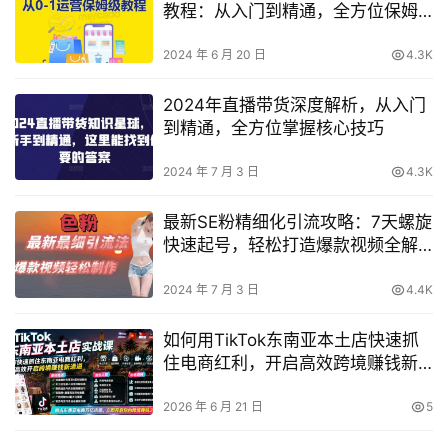
教程：从入门到精通，全方位保姆
式指导！
2024 年 6 月 20 日
4.3K
2024年直播带货深度解析，从入门
到精通，全方位掌握核心技巧
2024 年 7 月 3 日
4.3K
最新SE粉精细化引流攻略：7天螺旋
快速起号，轻松打造爆款视频全解
析【深度揭秘】
2024 年 7 月 3 日
4.4K
如何用TikTok东南亚本土店快速抓
住电商红利，开启高效跨境赚钱新
通道？
2026 年 6 月 21 日
5