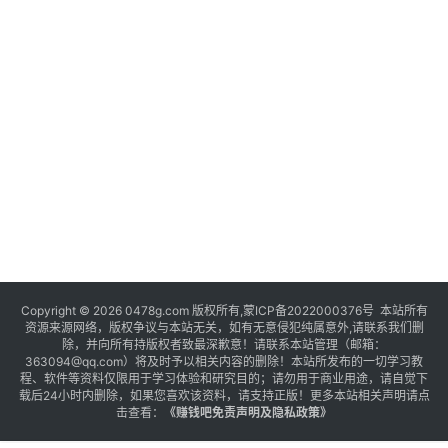
Copyright © 2026 0478g.com 版权所有,蒙ICP备2022000376号 本站所有
资源来源网络，版权争议与本站无关，如有无意侵犯纯属意外,请联系我们删
除，并向所有持版权者致最深歉意！请联系本站管理（邮箱：
363094@qq.com）将及时予以相关内容的删除！本站所发布的一切学习教
程、软件等资料仅限用于学习体验和研究目的；请勿用于商业用途，请自觉下
载后24小时内删除，如果您喜欢该资料，请支持正版！更多本站相关声明请点
击查看：
《
赚钱吧免责声明及隐私政策
》