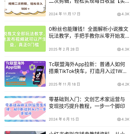
二次剪辑，轻松实现每日收益【实
战指南】
2024 年 11 月 17 日
4.3K
0粉丝也能赚钱！全面解析小说推文
玩法教学，手把手教你从零开始发
布视频实现收益
2025 年 2 月 28 日
4.3K
Tc联盟海外App拉新：普通人如何
搭乘TikTok快车，打造月入过1W的
可持续副业
2025 年 11 月 18 日
4.2K
零基础到入门：文创艺术家运营与
变现技巧提升教程，一步一个脚印
2024 年 6 月 15 日
4.3K