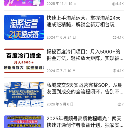
2025 年 11 月 19 日
4.4K
快速上手淘系运营，掌握淘系24天
速成班精髓，解锁全新万相台玩
法，轻松获取免费流量！
2024 年 6 月 24 日
4.1K
揭秘百度冷门项目：月入5000+的
掘金方法，轻松放大矩阵，实现被
动收益管道
2024 年 7 月 10 日
4.1K
私域成交5天实战营完整SOP，从朋
友圈到成交的全流程闭环，告别不
敢发、不会聊、卖不掉
2026 年 5 月 6 日
7
2025年视频号高质教程曝光：两天
快速开通创作者收益计划，独家实