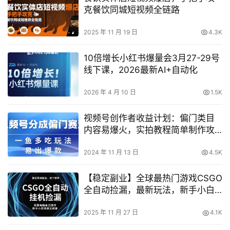
克餐饮同城短视频全链路
2025 年 11 月 19 日
4.3K
10倍增长小红书爆量会3月27-29号
线下课，2026最新AI+自动化
2026 年 4 月 10 日
1.5K
视频号创作者收益计划：偏门类目
内容易爆火，实拍教程简单制作攻
略
2024 年 11 月 13 日
4.5K
【稳定副业】全球最热门游戏CSGO
全自动捡漏，最新玩法，新手小白
日入5张+【揭秘】
2025 年 11 月 27 日
4.1K