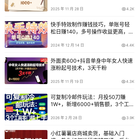
2025 年 11 月 28 日
4.2K
快手特效制作赚钱技巧，单账号轻
松日赚140，多号操作收益更高，简
单易学教程揭秘
2024 年 12 月 14 日
4.4K
外面卖600+抖音单身中年女人快速
涨粉起号技术，3天千粉
2025 年 11 月 19 日
4.3K
可复制冷邮件玩法：月投50刀賺
1W+，新增6000+销售额，3个工具
零门槛上手
2026 年 2 月 28 日
3.9K
小红薯薯店商城卖货，基础入门