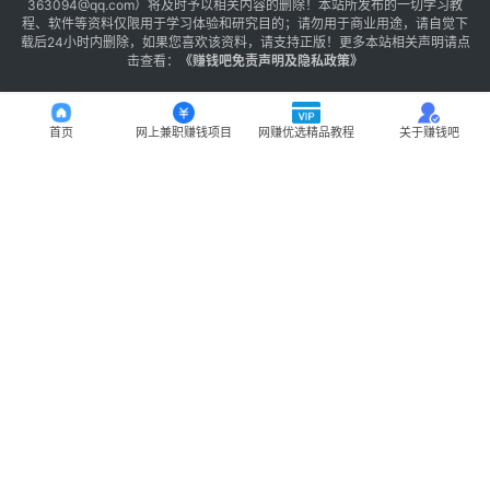
363094@qq.com）将及时予以相关内容的删除！本站所发布的一切学习教
程、软件等资料仅限用于学习体验和研究目的；请勿用于商业用途，请自觉下
载后24小时内删除，如果您喜欢该资料，请支持正版！更多本站相关声明请点
击查看：
《
赚钱吧免责声明及隐私政策
》
首页
网上兼职赚钱项目
网赚优选精品教程
关于赚钱吧