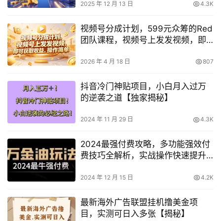
2025 年 12 月 13 日
4.3K
视频号分成计划，599元众筹的Red
团队课程，视频号上发发视频，即
可获取收益，操作简单
2026 年 4 月 18 日
807
抖音冷门神贴项目，小白月入过万
的逆袭之道【独家揭秘】
2024 年 11 月 29 日
4.3K
2024最强付费攻略，多功能强效付
费技巧全解析，实战操作快速提升
（12月更新）
2024 年 12 月 15 日
4.2K
最新海外广告联盟挂机撸美金项
目，实测可日入多张【揭秘】