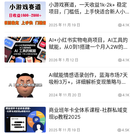
小游戏赛道，一天收益1k-2k+ 稳定
项目，门槛低，上手快适合新人小
白【揭秘】
2025 年 11 月 19 日
4.1K
AI+小红书实物电商项目，AI工具的
赋能，从0到1搭建一个月入2W的小
红书店铺
2026 年 1 月 12 日
4.1K
AI赋能情感语录创作，蓝海市场7天
吸粉3万+，详细解析变现策略与制
作全过程
2024 年 11 月 20 日
4.1K
商业班年卡全体系课程-社群私域变
现ip教程2025
2025 年 11 月 19 日
4.5K