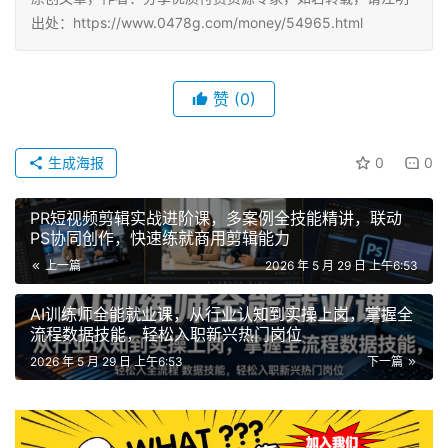
出处：https://www.0478g.com/money/54965.html
赞
(0)
生成海报
0
0
PR短视频剪辑实战进阶课，多案例全技能精讲，联动
PS协同创作，快速练就商用剪辑能力
上一篇
2026 年 5 月 29 日 上午6:53
AI训练师全能就业课，从行业认知到实操上岗，掌握全
流程数据技能，轻松入职新兴热门岗位
2026 年 5 月 29 日 上午6:53
下一篇