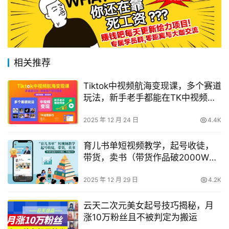
相关推荐
Tiktok中视频航海变现课，多个赛道
玩法，新手老手都能在TK中视频捞
金
2025 年 12 月 24 日
4.4K
育儿书单短视频教学，起号收徒，
带货，卖书（带货作品破2000W播
放，月佣金2W）
2025 年 12 月 29 日
4.2K
云天二次元美女起号技巧揭秘，月
涨10万粉丝且不被判定为搬运