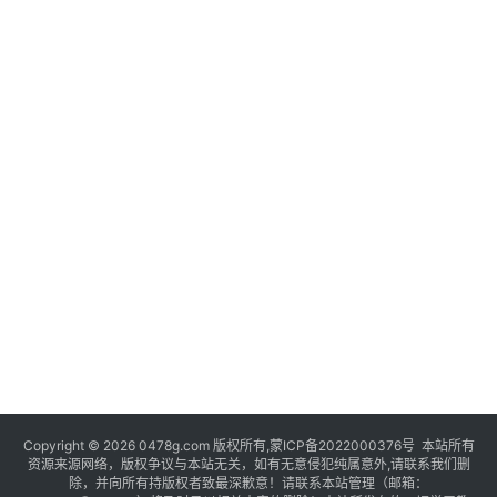
Copyright © 2026 0478g.com 版权所有,蒙ICP备2022000376号 本站所有
资源来源网络，版权争议与本站无关，如有无意侵犯纯属意外,请联系我们删
除，并向所有持版权者致最深歉意！请联系本站管理（邮箱：