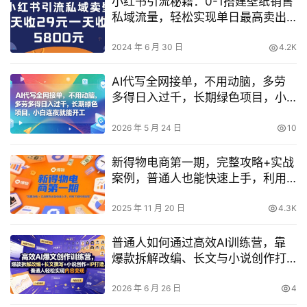
小红书引流秘籍：0-1搭建壁纸销售
私域流量，轻松实现单日最高卖出
200张！
2024 年 6 月 30 日
4.2K
AI代写全网接单，不用动脑，多劳
多得日入过千，长期绿色项目，小
白连夜就能开工【揭秘】
2026 年 5 月 24 日
10
新得物电商第一期，完整攻略+实战
案例，普通人也能快速上手，利用
下班时间搞钱
2025 年 11 月 20 日
4.3K
普通人如何通过高效AI训练营，靠
爆款拆解改编、长文与小说创作打
造个人IP并实现内容变现？
2026 年 6 月 26 日
4