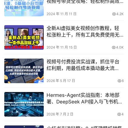
视频号带货全攻略：轻松制作高效
带货视频
2024 年 11 月 11 日
4.2K
全新AI虚拟美女视频创作教程，轻
松涨粉上千，所有工具免费使用无
需会员
2024 年 11 月 15 日
4.0K
视频号付费投流实战课，抓住平台
红利期，用最低成本撬动最大流
量，从新手到高手的投流全攻略
2026 年 5 月 17 日
6
Hermes-Agent实战指南：本地部
署、DeepSeek API接入与飞书机器
人联动全流程解析
2026 年 7 月 2 日
4