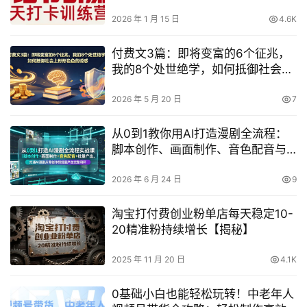
打粉
2026 年 1 月 15 日
4.6K
付费文3篇：即将变富的6个征兆，
我的8个处世绝学，如何抵御社会上
形形色色的诱惑
2026 年 5 月 20 日
7
从0到1教你用AI打造漫剧全流程：
脚本创作、画面制作、音色配音与
批量产出完整闭环
2026 年 6 月 24 日
9
淘宝打付费创业粉单店每天稳定10-
20精准粉持续增长【揭秘】
2025 年 11 月 20 日
4.1K
0基础小白也能轻松玩转！中老年人