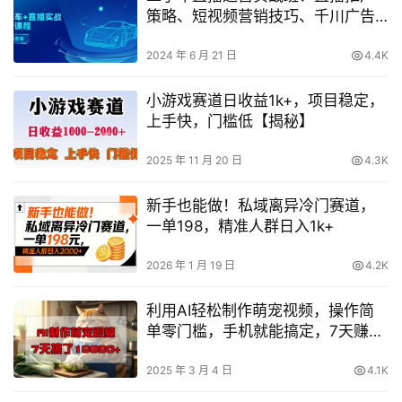
策略、短视频营销技巧、千川广告
投放指南及直播全过程解析
2024 年 6 月 21 日
4.4K
小游戏赛道日收益1k+，项目稳定，
上手快，门槛低【揭秘】
2025 年 11 月 20 日
4.3K
新手也能做！私域离异冷门赛道，
一单198，精准人群日入1k+
2026 年 1 月 19 日
4.2K
利用AI轻松制作萌宠视频，操作简
单零门槛，手机就能搞定，7天赚取
万元指南
2025 年 3 月 4 日
4.1K