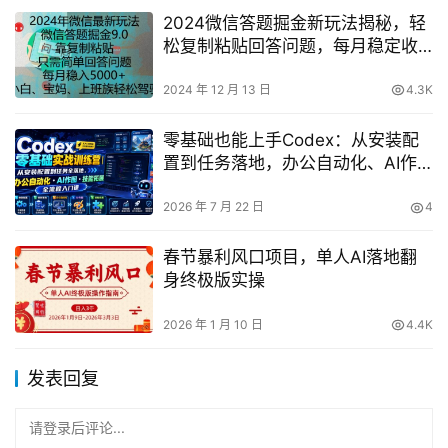
2024微信答题掘金新玩法揭秘，轻
松复制粘贴回答问题，每月稳定收
入5000元
2024 年 12 月 13 日
4.3K
零基础也能上手Codex：从安装配
置到任务落地，办公自动化、AI作
图与技能拓展的全流程入门指南
2026 年 7 月 22 日
4
春节暴利风口项目，单人AI落地翻
身终极版实操
2026 年 1 月 10 日
4.4K
发表回复
请登录后评论...