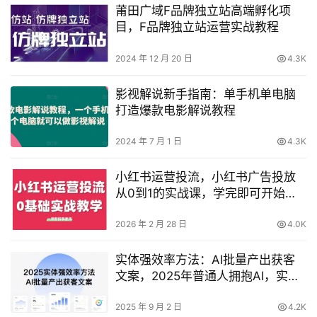
莆田广域F品牌独立站高端孵化项
目，F品牌独立站运营实战教程
2024 年 12 月 20 日
4.3K
影视解说新手指南：单手机单电脑
打造爆款电影解说教程
2024 年 7 月 1 日
4.3K
小红书运营投流，小红书广告投放
从0到1的实战课，学完即可开始投
放（更新26年）
2026 年 2 月 28 日
4.0K
实体强效率方法：AI批量产出获客
文案，2025年普通人拥抱AI，实现
实体创收
2025 年 9 月 2 日
4.2K