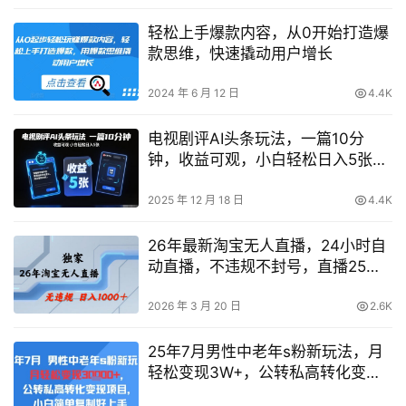
轻松上手爆款内容，从0开始打造爆
款思维，快速撬动用户增长
2024 年 6 月 12 日
4.4K
电视剧评AI头条玩法，一篇10分
钟，收益可观，小白轻松日入5张+
【独家】
2025 年 12 月 18 日
4.4K
26年最新淘宝无人直播，24小时自
动直播，不违规不封号，直播25小
时卖17W，可批量矩阵【揭秘】
2026 年 3 月 20 日
2.6K
25年7月男性中老年s粉新玩法，月
轻松变现3W+，公转私高转化变现
项目，小白简单复制好上手