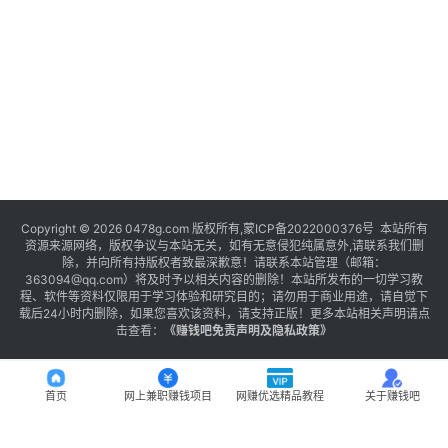
Copyright © 2026 0478g.com 版权所有,蒙ICP备2022000376号 本站所有
资源来源网络，版权争议与本站无关，如有无意侵犯纯属意外,请联系我们删
除，并向所有持版权者致最深歉意！请联系本站管理（邮箱：
363094@qq.com）将及时予以相关内容的删除！本站所发布的一切学习教
程、软件等资料仅限用于学习体验和研究目的；请勿用于商业用途，请自觉下
载后24小时内删除，如果您喜欢该资料，请支持正版！更多本站相关声明请点
击查看：
《
赚钱吧免责声明及隐私政策
》
首页
网上兼职赚钱项目
网赚优选精品教程
关于赚钱吧