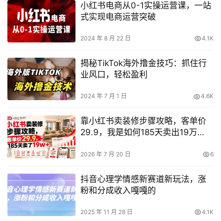
小红书电商从0-1实操运营课，一站
式实现电商运营突破
2024 年 8 月 22 日
4.1K
揭秘TikTok海外撸金技巧：抓住行
业风口，轻松盈利
2024 年 7 月 1 日
4.6K
靠小红书卖装修步骤攻略，客单价
29.9，我是如何185天卖出19万
+的？
2026 年 7 月 20 日
6
抖音心理学情感新赛道新玩法，涨
粉和分成收入嘎嘎的
2025 年 11 月 28 日
4.1K