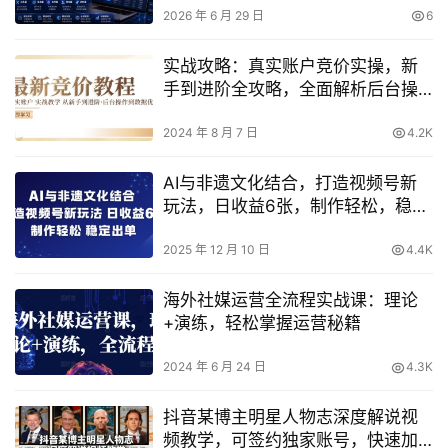
2026 年 6 月 29 日
6
实战攻略：真实账户竞价实操，新
手到进阶全攻略，全面解析后台操
作与数据优化技巧
2024 年 8 月 7 日
4.2K
AI与非遗文化结合，打造视频号新
玩法，日收益6张，制作轻松，稳定
出单
2025 年 12 月 10 日
4.4K
海外社媒运营全流程实战课：理论
+演练，轻松掌握运营秘籍
2024 年 6 月 24 日
4.3K
抖音某博主明星人物志深度解说视
频教学，可签约独家账号，快速加