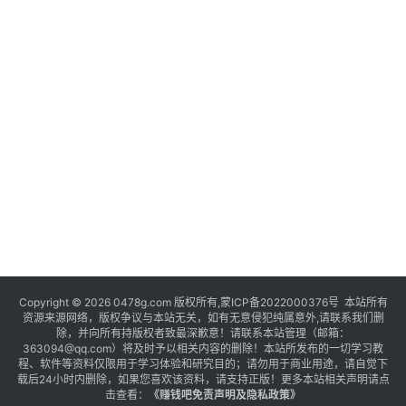
Copyright © 2026 0478g.com 版权所有,蒙ICP备2022000376号 本站所有
资源来源网络，版权争议与本站无关，如有无意侵犯纯属意外,请联系我们删
除，并向所有持版权者致最深歉意！请联系本站管理（邮箱：
363094@qq.com）将及时予以相关内容的删除！本站所发布的一切学习教
程、软件等资料仅限用于学习体验和研究目的；请勿用于商业用途，请自觉下
载后24小时内删除，如果您喜欢该资料，请支持正版！更多本站相关声明请点
击查看：
《
赚钱吧免责声明及隐私政策
》