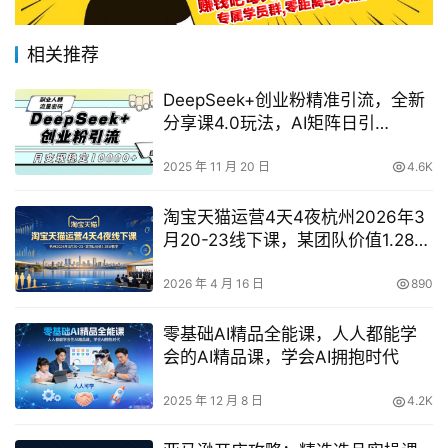
相关推荐
DeepSeek+创业粉精准引流，全新
分享课4.0玩法，AI矩阵日引
300+，多种变现方式，稳定月入
1W
2025 年 11 月 20 日
4.6K
淘宝天猫运营4天4夜杭州2026年3
月20-23线下课，某团队价值1.28W
的教学
2026 年 4 月 16 日
890
零基础AI精品全能课，人人都能学
会的AI精品课，学会AI拥抱时代
2025 年 12 月 8 日
4.2K