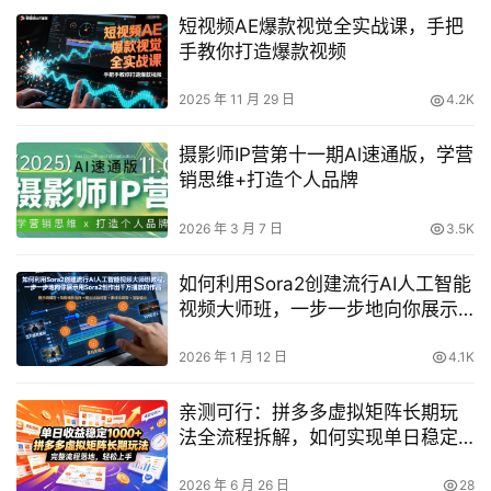
短视频AE爆款视觉全实战课，手把
手教你打造爆款视频
2025 年 11 月 29 日
4.2K
摄影师IP营第十一期Al速通版，学营
销思维+打造个人品牌
2026 年 3 月 7 日
3.5K
如何利用Sora2创建流行AI人工智能
视频大师班，一步一步地向你展示
用Sora2创作出千万播放的作品
2026 年 1 月 12 日
4.1K
亲测可行：拼多多虚拟矩阵长期玩
法全流程拆解，如何实现单日稳定
1000+？
2026 年 6 月 26 日
28