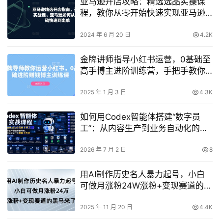
亚马逊开店攻略：精选选品实操课
程，教你从零开始快速实现亚马逊
出单
2024 年 6 月 20 日
4.2K
金牌讲师指导小红书运营，0基础至
高手博主进阶训练营，手把手教你
实现盈利
2025 年 1 月 3 日
4.3K
如何用Codex智能体搭建“数字员
工”：从内容生产到业务自动化的完
整实战指南
2026 年 7 月 2 日
8
用AI制作历史名人暴力起号，小白
可做月涨粉24W涨粉+变现赛道的黑
马来了
2025 年 11 月 20 日
4.4K