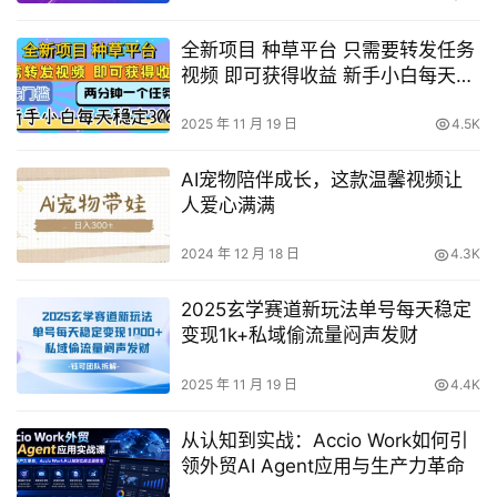
全新项目 种草平台 只需要转发任务
视频 即可获得收益 新手小白每天稳
定3张+【揭秘】
2025 年 11 月 19 日
4.5K
AI宠物陪伴成长，这款温馨视频让
人爱心满满
2024 年 12 月 18 日
4.3K
2025玄学赛道新玩法单号每天稳定
变现1k+私域偷流量闷声发财
2025 年 11 月 19 日
4.4K
从认知到实战：Accio Work如何引
领外贸AI Agent应用与生产力革命