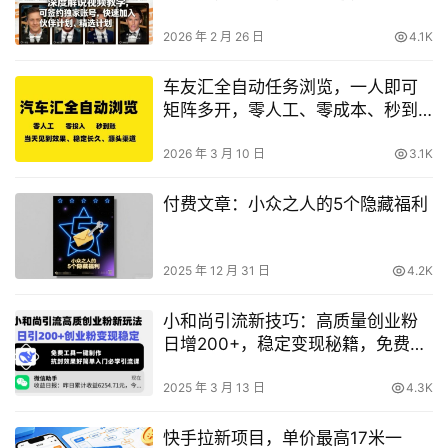
入伙伴计划、精选计划
2026 年 2 月 26 日
4.1K
车友汇全自动任务浏览，一人即可
矩阵多开，零人工、零成本、秒到
账，长久稳定，日入2张【揭秘】
2026 年 3 月 10 日
3.1K
付费文章：小众之人的5个隐藏福利
2025 年 12 月 31 日
4.2K
小和尚引流新技巧：高质量创业粉
日增200+，稳定变现秘籍，免费工
具一键生成创业素材
2025 年 3 月 13 日
4.3K
快手拉新项目，单价最高17米一