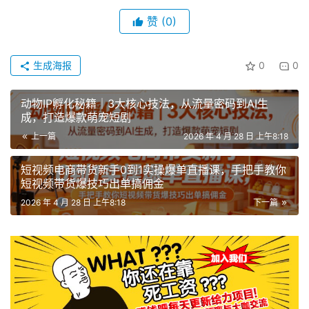
赞
(0)
生成海报
0
0
动物IP孵化秘籍｜3大核心技法，从流量密码到AI生
成，打造爆款萌宠短剧
上一篇
2026 年 4 月 28 日 上午8:18
短视频电商带货新手0到1实操爆单直播课，手把手教你
短视频带货爆技巧出单搞佣金
2026 年 4 月 28 日 上午8:18
下一篇