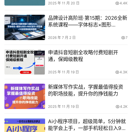
2025 年 11 月 20 日
4.4K
品牌设计高阶班·第15期：2026全新
系统课程——字体标志×图形
LOGO×AIGC设计×IP形象×VI全案
落地
2026 年 7 月 2 日
7
申请抖音短剧全攻略付费短剧开
通，保姆级教程
2025 年 11 月 19 日
4.3K
新媒体写作实战，学握最值得投资
的职场技能，提升你的挣钱能力
2025 年 11 月 19 日
4.2K
Ai小程序项目，超级简单，5分钟就
能学会上手，一部手机轻松日入9张