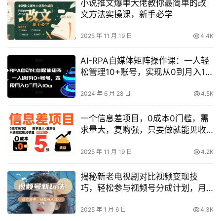
小说推文爆单大佬教你最简单的改
文方法实操课，新手必学
2025 年 11 月 19 日
4.4K
AI-RPA自媒体矩阵操作课：一人轻
松管理10+账号，实现从0到月入10
万的自媒体变现！
2024 年 6 月 28 日
4.5K
一个信息差项目，0成本0门槛，需
求量大，复购强，只要做就能见收
益，一天变现5张【揭秘】
2025 年 11 月 19 日
4.2K
揭秘新老电视剧对比视频变现技
巧，轻松参与视频号分成计划，月
入过万不是梦，简单几步即可上手
2025 年 1 月 6 日
4.3K