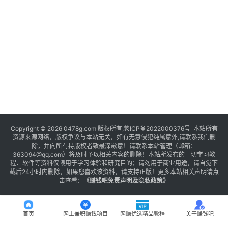
Copyright © 2026 0478g.com 版权所有,蒙ICP备2022000376号 本站所有
资源来源网络，版权争议与本站无关，如有无意侵犯纯属意外,请联系我们删
除，并向所有持版权者致最深歉意！请联系本站管理（邮箱：
363094@qq.com）将及时予以相关内容的删除！本站所发布的一切学习教
程、软件等资料仅限用于学习体验和研究目的；请勿用于商业用途，请自觉下
载后24小时内删除，如果您喜欢该资料，请支持正版！更多本站相关声明请点
击查看：
《
赚钱吧免责声明及隐私政策
》
首页
网上兼职赚钱项目
网赚优选精品教程
关于赚钱吧