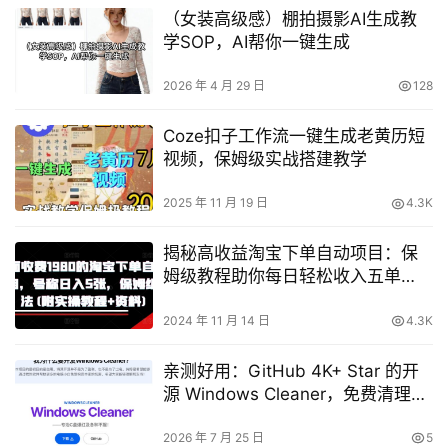
（女装高级感）棚拍摄影AI生成教
学SOP，AI帮你一键生成
2026 年 4 月 29 日
128
Coze扣子工作流一键生成老黄历短
视频，保姆级实战搭建教学
2025 年 11 月 19 日
4.3K
揭秘高收益淘宝下单自动项目：保
姆级教程助你每日轻松收入五单
（附详细操作指南和实用资料）
【教程】
2024 年 11 月 14 日
4.3K
亲测好用：GitHub 4K+ Star 的开
源 Windows Cleaner，免费清理C
盘、腾出几十G，还支持C盘迁移
2026 年 7 月 25 日
5