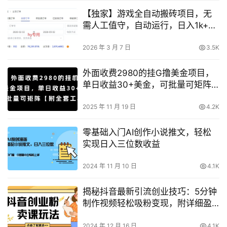
【独家】游戏全自动搬砖项目，无
需人工值守，自动运行，日入1k+，
人人可做【揭秘】
2026 年 3 月 7 日
3.5K
外面收费2980的挂G撸美金项目，
单日收益30+美金，可批量可矩阵
【揭秘】
2025 年 11 月 19 日
4.2K
零基础入门AI创作小说推文，轻松
实现日入三位数收益
2024 年 11 月 10 日
4.1K
揭秘抖音最新引流创业技巧：5分钟
制作视频轻松吸粉变现，附详细盈
利思路与策略
2024 年 12 月 16 日
4.1K