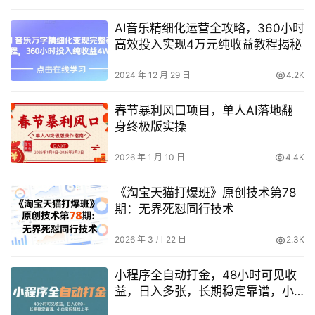
AI音乐精细化运营全攻略，360小时
高效投入实现4万元纯收益教程揭秘
2024 年 12 月 29 日
4.2K
春节暴利风口项目，单人AI落地翻
身终极版实操
2026 年 1 月 10 日
4.4K
《淘宝天猫打爆班》原创技术第78
期：无界死怼同行技术
2026 年 3 月 22 日
2.3K
小程序全自动打金，48小时可见收
益，日入多张，长期稳定靠谱，小
白宝妈轻松上手【揭秘】