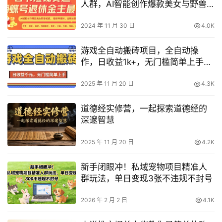
人群，AI智能创作爆款美女与野兽
视频，福禄寿喜财吉祥如意升级版
3.0
2024 年 11 月 30 日
4.0K
游戏全自动搬砖项目，全自动操
作，日收益1k+，无门槛简单上手
【揭秘】
2025 年 11 月 20 日
4.3K
道德经实修营，一起探索道德经的
深邃智慧
2025 年 11 月 20 日
4.2K
新手闭眼冲！私域宠物项目精准人
群玩法，单日变现3张不违规不封号
2026 年 2 月 2 日
4.1K