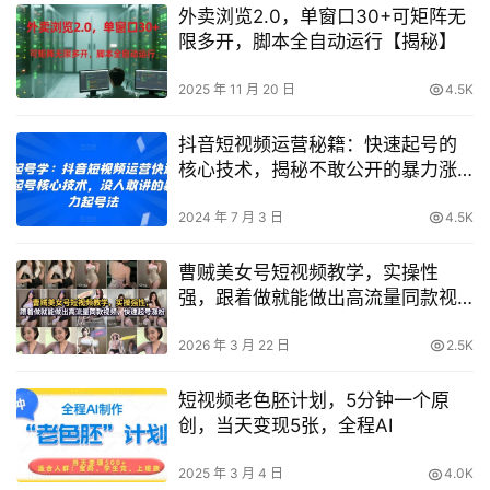
外卖浏览2.0，单窗口30+可矩阵无
限多开，脚本全自动运行【揭秘】
2025 年 11 月 20 日
4.5K
抖音短视频运营秘籍：快速起号的
核心技术，揭秘不敢公开的暴力涨
粉策略
2024 年 7 月 3 日
4.5K
曹贼美女号短视频教学，实操性
强，跟着做就能做出高流量同款视
频，快速起号涨粉
2026 年 3 月 22 日
2.5K
短视频老色胚计划，5分钟一个原
创，当天变现5张，全程AI
2025 年 3 月 4 日
4.0K