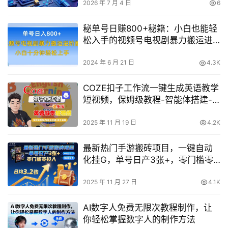
2026 年 7 月 4 日
6
秘单号日赚800+秘籍：小白也能轻
松入手的视频号电视剧暴力搬运进
阶版教程！
2024 年 6 月 21 日
4.3K
COZE扣子工作流一键生成英语教学
短视频，保姆级教程-智能体搭建-
项目实操
2025 年 11 月 19 日
4.2K
最新热门手游搬砖项目，一键自动
化挂G，单号日产3张+，零门槛零
投入【揭秘】
2025 年 11 月 27 日
4.1K
AI数字人免费无限次教程制作，让
你轻松掌握数字人的制作方法