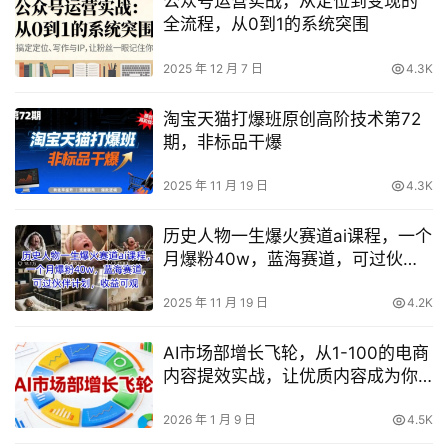
公众号运营实战，从定位到变现的
全流程，从0到1的系统突围
2025 年 12 月 7 日
4.3K
淘宝天猫打爆班原创高阶技术第72
期，非标品干爆
2025 年 11 月 19 日
4.3K
历史人物一生爆火赛道ai课程，一个
月爆粉40w，蓝海赛道，可过伙伴
计划，收益可观
2025 年 11 月 19 日
4.2K
AI市场部增长飞轮，从1-100的电商
内容提效实战，让优质内容成为你
的流量引擎
2026 年 1 月 9 日
4.5K