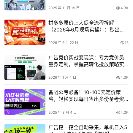
2025 年 11 月 19 日
4.3K
拼多多原价上大促全流程拆解
（2026年6月现场实操）：秒出
标、无需改SKU的新玩法
2026 年 6 月 22 日
15
广告竞价实战变现课：专为竞价员
量身定制，掌握高转化投放策略实
现业绩增长
2026 年 1 月 4 日
4.3K
备战公考必备！10-100元定价策
略，轻松实现每日售出多份备考资
料
2025 年 3 月 4 日
4.3K
广告挖一挖全自动采集，单机日入5