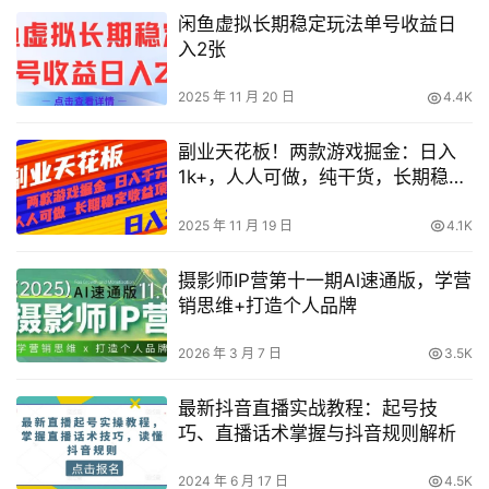
闲鱼虚拟长期稳定玩法单号收益日
入2张
2025 年 11 月 20 日
4.4K
副业天花板！两款游戏掘金：日入
1k+，人人可做，纯干货，长期稳定
收益项目【揭秘】
2025 年 11 月 19 日
4.1K
摄影师IP营第十一期Al速通版，学营
销思维+打造个人品牌
2026 年 3 月 7 日
3.5K
最新抖音直播实战教程：起号技
巧、直播话术掌握与抖音规则解析
2024 年 6 月 17 日
4.5K