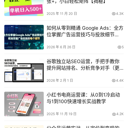
张+，小白轻松矩阵【揭秘】
2025 年 11 月 20 日
4.3K
如何从零到精通 Google Ads：全方
位掌握广告运营技巧与投放细节
（原创双语字幕）
2026 年 6 月 26 日
5
谷歌独立站SEO运营，手把手教你
提升网站排名、分析竞争对手（更
新2026）
2026 年 2 月 1 日
4.4K
小红书电商运营课：从0到1冷启动
与1到100快速增长实战教学
2025 年 11 月 19 日
4.2K