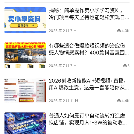
揭秘：简单操作卖小学学习资料，
冷门项目每天坚持也能轻松实现日
收入数百元
2025 年 2 月 7 日
4.3K
有哪些适合做爆款短视频的治愈伤
感人物情感素材？400款抖音氛围
感无声无水印视频合集分享
2026 年 7 月 7 日
5
2026创收新技能AI+短视频+直播，
用AI爆改生意，这是一套能陪你从0
到1的AI创富实战课
2026 年 2 月 11 日
4.4K
普通人如何靠订单自动流转打造虚
拟店铺，实现月入1-3W的被动收
入？