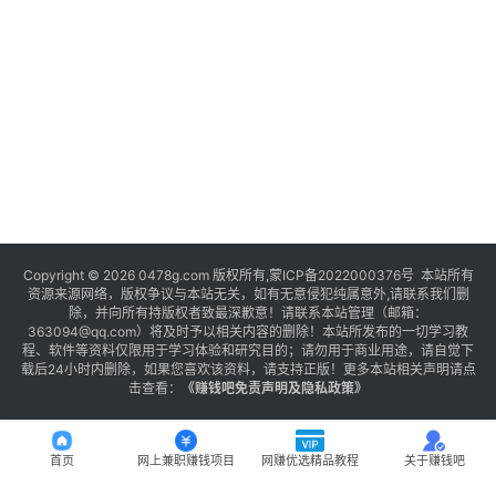
Copyright © 2026 0478g.com 版权所有,蒙ICP备2022000376号 本站所有
资源来源网络，版权争议与本站无关，如有无意侵犯纯属意外,请联系我们删
除，并向所有持版权者致最深歉意！请联系本站管理（邮箱：
363094@qq.com）将及时予以相关内容的删除！本站所发布的一切学习教
程、软件等资料仅限用于学习体验和研究目的；请勿用于商业用途，请自觉下
载后24小时内删除，如果您喜欢该资料，请支持正版！更多本站相关声明请点
击查看：
《
赚钱吧免责声明及隐私政策
》
首页
网上兼职赚钱项目
网赚优选精品教程
关于赚钱吧