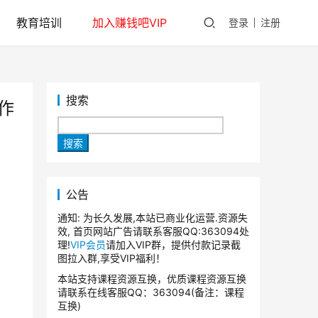
教育培训
加入赚钱吧VIP
登录
注册
搜索
作
搜索
公告
通知: 为长久发展,本站已商业化运营.资源失
效, 首页网站广告请联系客服QQ:363094处
理!
VIP会员
请加入VIP群，提供付款记录截
图拉入群,享受VIP福利！
本站支持课程资源互换，优质课程资源互换
请联系在线客服QQ：363094(备注：课程
互换)