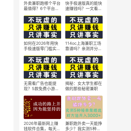
外卖兼职跑哪个平台
快手极速版真的能快
最值得？6个平台实
速赚钱吗？一文看懂
测对比
真相
如何在2026年用快
114oc上海兼职工场
手极速版零门槛实现
靠谱吗？亲测并分享
日赚50元？5个实操
3个最新上海兼职机
技巧
会
无需看广告也能提
揭秘：女大学生都在
现？5款免费小游戏
做的那些秘密兼职
实测可到账支付宝
2026年最新网上赚
兼职跑外卖一天能挣
钱软件合集，每天免
多少？我实测5种接