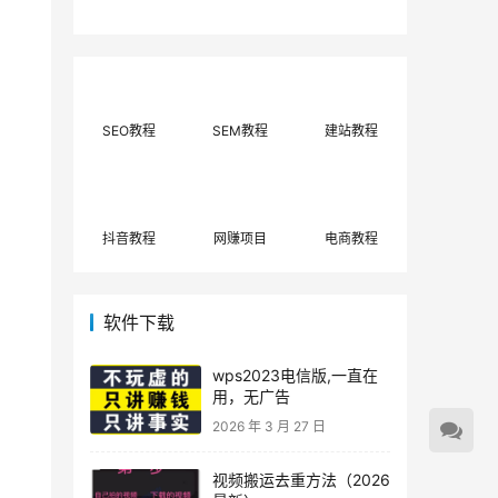
费网上兼职赚钱正规
单策略，选对方法月
平台推荐(每日更
入3000+
新)！
SEO教程
SEM教程
建站教程
抖音教程
网赚项目
电商教程
软件下载
wps2023电信版,一直在
用，无广告
2026 年 3 月 27 日
视频搬运去重方法（2026