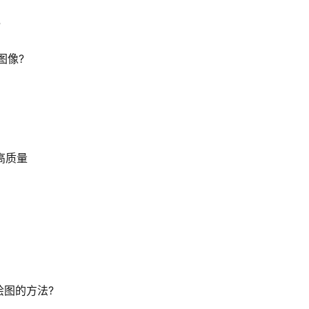
?
图像?
高质量
绘图的方法?