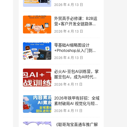
发客户-内容营销-从0到3
2026 年 4 月 13 日
做外贸实战课6-27期
外贸高手必修课：B2B运
营+客户开发全链路体系
课 | 从0到1成为外贸精英
2026 年 4 月 13 日
零基础AI缩略图设计
+Photoshop从入门到精
通 全套教程（含形象照拍
2026 年 4 月 13 日
摄精修）
必火Ai-豆包AI训练营，掌
握豆包AI，成为AI时代的
全能型人才
2026 年 4 月 11 日
2026年铁甲有好招：全域
素材破局AI 视觉化与短剧
营销实战指南——高效增
2026 年 4 月 11 日
长秘籍，系统掌握可落
地、能跑量的内容与投放
《聪哥淘宝直通车推广解
策略