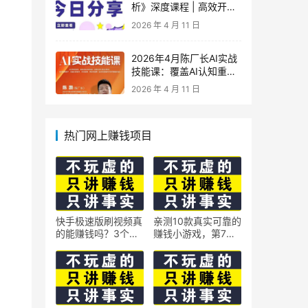
析》深度课程 | 高效开
车、极速投产系统实操课
2026 年 4 月 11 日
2026年4月陈厂长AI实战
技能课：覆盖AI认知重
构、智能体与大模型解
2026 年 4 月 11 日
析、提示词工程、AI记忆
体系、语料运营及coze平
台智能体搭建全核心内容
热门网上赚钱项目
快手极速版刷视频真
亲测10款真实可靠的
的能赚钱吗？3个隐
赚钱小游戏，第7款
藏技巧实测揭秘
最适合通勤路上玩