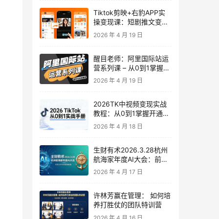
Tiktok剪映+右豹APP实
操变现课：短剧推文变现
全教程来了！
2026 年 4 月 19 日
醒目老师：阿里国际站运
营系列课 – 从0到1掌握平
台运营核心技巧
2026 年 4 月 19 日
2026TK中视频变现实战
教程：从0到1掌握开通、
养号、剪辑到变现，新手
2026 年 4 月 18 日
副业首选
生财有术2026.3.28杭州
航海家年度AI大会：前沿
趋势×落地案例×技能图谱
2026 年 4 月 17 日
许林芳赢在管理： 如何培
养打胜仗的团队特训营
2026 年 4 月 16 日