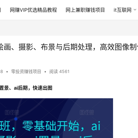
目
网赚VIP优选精品教程
网上兼职赚钱项目
it互联网
I绘画、摄影、布景与后期处理，高效图像制
38
•
零投资赚钱项目
•
阅读 4561
i置景、ai后期，快速出图