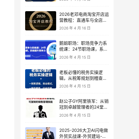
2026老邓电商淘宝开店运
营教程：直通车与全店推
广系统课
2026 年 4 月 16 日
鹅姐职场：职场竞争力系
统课：24节职场课，系统
提升竞争力
2026 年 4 月 15 日
老板必懂的税务实操逻
辑，从税筹规划到稽查应
对，为企业稳健增长保驾
2026 年 4 月 15 日
护航
赵公子GY阿里铁军：从销
冠到卓越管理者的24堂实
战课
2026 年 4 月 15 日
2025-2026大卫AI闪电做
外贸实战课-外贸建站-开