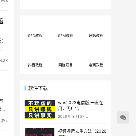
8
费网上兼职赚钱正规
单策略，选对方法月
平台推荐(每日更
入3000+
新)！
落
SEO教程
SEM教程
建站教程
绍：
，可
4.3K
抖音教程
网赚项目
电商教程
软件下载
方
wps2023电信版,一直在
表繁
用，无广告
2026 年 3 月 27 日
4
视频搬运去重方法（2026