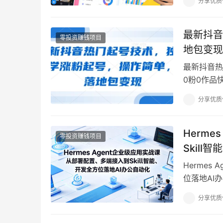
分享优质
最新抖音
零投资赚钱项目
地包变现
最新抖音热
0粉0作品
卖号变现，市
分享优质
Herm
零投资赚钱项目
Skil
Hermes
位落地AI
琐、PPT
分享优质