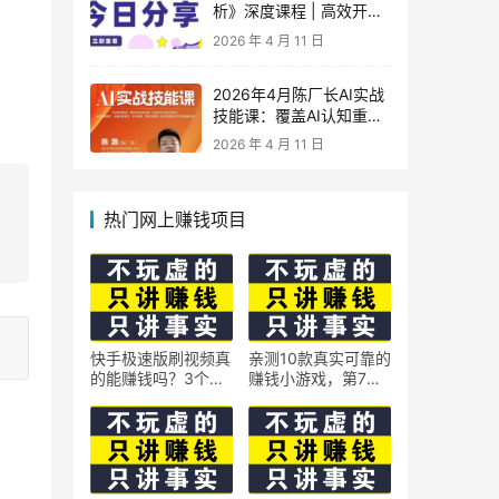
析》深度课程 | 高效开
车、极速投产系统实操课
2026 年 4 月 11 日
2026年4月陈厂长AI实战
技能课：覆盖AI认知重
构、智能体与大模型解
2026 年 4 月 11 日
析、提示词工程、AI记忆
体系、语料运营及coze平
台智能体搭建全核心内容
热门网上赚钱项目
快手极速版刷视频真
亲测10款真实可靠的
的能赚钱吗？3个隐
赚钱小游戏，第7款
藏技巧实测揭秘
最适合通勤路上玩