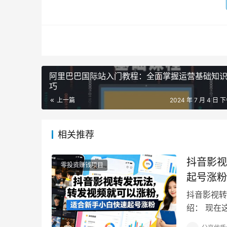
阿里巴巴国际站入门教程：全面掌握运营基础知
巧
上一篇
2024 年 7 月 4 日 下
相关推荐
抖音影视
零投资赚钱项目
起号涨粉
抖音影视转
绍： 现在
的影评，或