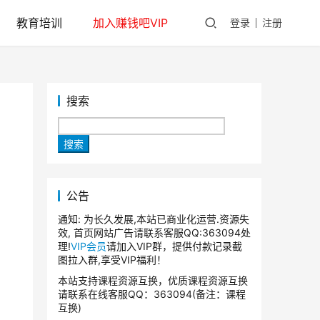
教育培训
加入赚钱吧VIP
登录
注册
搜索
搜索
公告
通知: 为长久发展,本站已商业化运营.资源失
效, 首页网站广告请联系客服QQ:363094处
理!
VIP会员
请加入VIP群，提供付款记录截
图拉入群,享受VIP福利！
本站支持课程资源互换，优质课程资源互换
请联系在线客服QQ：363094(备注：课程
互换)