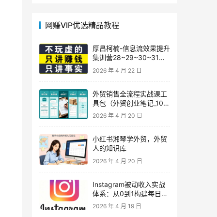
网赚VIP优选精品教程
厚昌柯楠-信息流效果提升
集训营28~29~30~31
期，智能投放·巨量AD/百
2026 年 4 月 22 日
度优化·AI提效指南
外贸销售全流程实战课工
具包（外贸创业笔记_10年
外贸经验）
2026 年 4 月 20 日
小红书湘琴学外贸，外贸
人的知识库
2026 年 4 月 20 日
Instagram被动收入实战
体系：从0到1构建每日盈
利的自动销售漏斗
2026 年 4 月 19 日