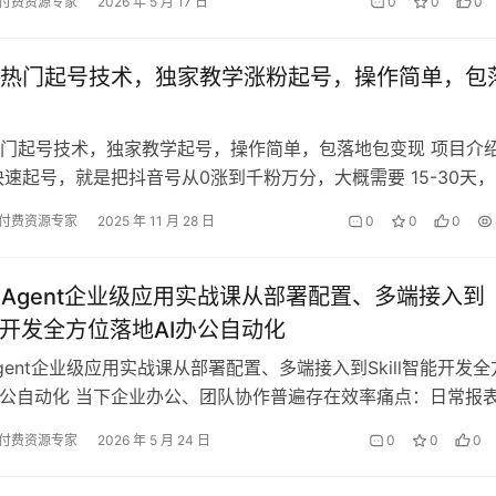
付费资源专家
2026 年 5 月 17 日
0
0
0
热门起号技术，独家教学涨粉起号，操作简单，包
门起号技术，独家教学起号，操作简单，包落地包变现 项目介
快速起号，就是把抖音号从0涨到千粉万分，大概需要 15-30天
场价500-800.…
付费资源专家
2025 年 11 月 28 日
0
0
0
es Agent企业级应用实战课从部署配置、多端接入到
l智能开发全方位落地AI办公自动化
 Agent企业级应用实战课从部署配置、多端接入到Skill智能开发全
办公自动化 当下企业办公、团队协作普遍存在效率痛点：日常报
制作耗时、竞品…
付费资源专家
2026 年 5 月 24 日
0
0
0