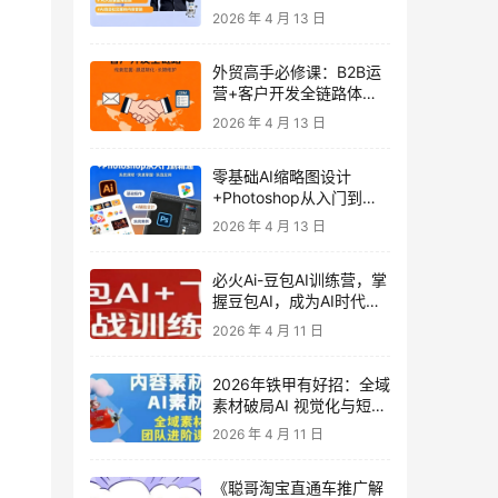
发客户-内容营销-从0到3
2026 年 4 月 13 日
做外贸实战课6-27期
外贸高手必修课：B2B运
营+客户开发全链路体系
课 | 从0到1成为外贸精英
2026 年 4 月 13 日
零基础AI缩略图设计
+Photoshop从入门到精
通 全套教程（含形象照拍
2026 年 4 月 13 日
摄精修）
必火Ai-豆包AI训练营，掌
握豆包AI，成为AI时代的
全能型人才
2026 年 4 月 11 日
2026年铁甲有好招：全域
素材破局AI 视觉化与短剧
营销实战指南——高效增
2026 年 4 月 11 日
长秘籍，系统掌握可落
地、能跑量的内容与投放
《聪哥淘宝直通车推广解
策略