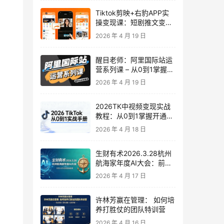
Tiktok剪映+右豹APP实
操变现课：短剧推文变现
全教程来了！
2026 年 4 月 19 日
醒目老师：阿里国际站运
营系列课 – 从0到1掌握平
台运营核心技巧
2026 年 4 月 19 日
2026TK中视频变现实战
教程：从0到1掌握开通、
养号、剪辑到变现，新手
2026 年 4 月 18 日
副业首选
生财有术2026.3.28杭州
航海家年度AI大会：前沿
趋势×落地案例×技能图谱
2026 年 4 月 17 日
许林芳赢在管理： 如何培
养打胜仗的团队特训营
2026 年 4 月 16 日