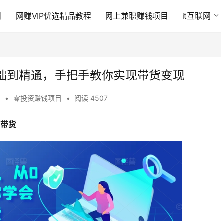
目
网赚VIP优选精品教程
网上兼职赚钱项目
it互联网
础到精通，手把手教你实现带货变现
9
•
零投资赚钱项目
•
阅读 4507
号带货