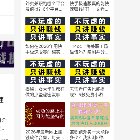
外卖兼职跑哪个平台
快手极速版真的能快
最值得？6个平台实
速赚钱吗？一文看懂
测对比
真相
如何在2026年用快
114oc上海兼职工场
具
手极速版零门槛实现
靠谱吗？亲测并分享
日赚50元？5个实操
3个最新上海兼职机
一篇
技巧
会
揭秘：女大学生都在
无需看广告也能提
做的那些秘密兼职
现？5款免费小游戏
速
实测可到账支付宝
目介
类型
2026年最新网上赚
兼职跑外卖一天能挣
钱软件合集，每天免
多少？我实测5种接