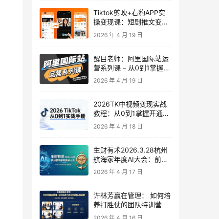
Tiktok剪映+右豹APP实
操变现课：短剧推文变现
全教程来了！
2026 年 4 月 19 日
醒目老师：阿里国际站运
营系列课 – 从0到1掌握平
台运营核心技巧
2026 年 4 月 19 日
2026TK中视频变现实战
教程：从0到1掌握开通、
养号、剪辑到变现，新手
2026 年 4 月 18 日
副业首选
生财有术2026.3.28杭州
航海家年度AI大会：前沿
趋势×落地案例×技能图谱
2026 年 4 月 17 日
许林芳赢在管理： 如何培
养打胜仗的团队特训营
2026 年 4 月 16 日