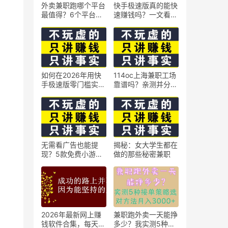
外卖兼职跑哪个平台
快手极速版真的能快
最值得？6个平台实
速赚钱吗？一文看懂
测对比
真相
如何在2026年用快
114oc上海兼职工场
手极速版零门槛实现
靠谱吗？亲测并分享
日赚50元？5个实操
3个最新上海兼职机
技巧
会
无需看广告也能提
揭秘：女大学生都在
现？5款免费小游戏
做的那些秘密兼职
实测可到账支付宝
2026年最新网上赚
兼职跑外卖一天能挣
钱软件合集，每天免
多少？我实测5种接