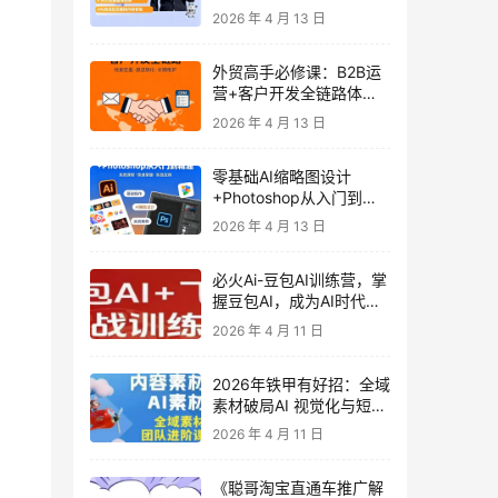
发客户-内容营销-从0到3
2026 年 4 月 13 日
做外贸实战课6-27期
外贸高手必修课：B2B运
营+客户开发全链路体系
课 | 从0到1成为外贸精英
2026 年 4 月 13 日
零基础AI缩略图设计
+Photoshop从入门到精
通 全套教程（含形象照拍
2026 年 4 月 13 日
摄精修）
必火Ai-豆包AI训练营，掌
握豆包AI，成为AI时代的
全能型人才
2026 年 4 月 11 日
2026年铁甲有好招：全域
素材破局AI 视觉化与短剧
营销实战指南——高效增
2026 年 4 月 11 日
长秘籍，系统掌握可落
地、能跑量的内容与投放
《聪哥淘宝直通车推广解
策略