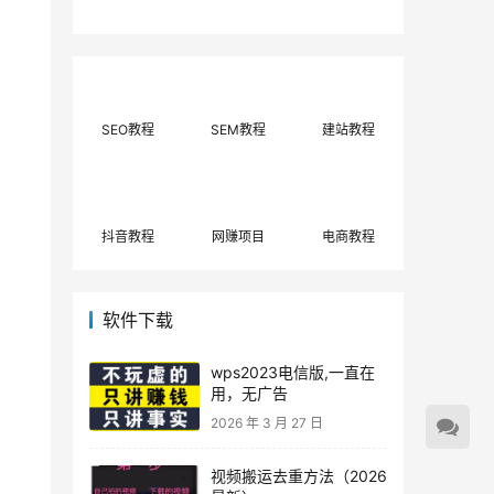
费网上兼职赚钱正规
单策略，选对方法月
平台推荐(每日更
入3000+
新)！
SEO教程
SEM教程
建站教程
抖音教程
网赚项目
电商教程
软件下载
wps2023电信版,一直在
用，无广告
2026 年 3 月 27 日
视频搬运去重方法（2026