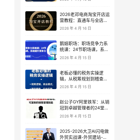
2026老邓电商淘宝开店运
营教程：直通车与全店推
广系统课
2026 年 4 月 16 日
鹅姐职场：职场竞争力系
统课：24节职场课，系统
提升竞争力
2026 年 4 月 15 日
老板必懂的税务实操逻
辑，从税筹规划到稽查应
对，为企业稳健增长保驾
2026 年 4 月 15 日
护航
赵公子GY阿里铁军：从销
冠到卓越管理者的24堂实
战课
2026 年 4 月 15 日
2025-2026大卫AI闪电做
外贸实战课-外贸建站-开