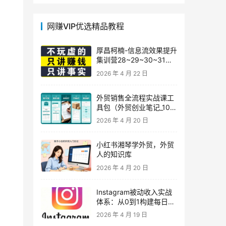
网赚VIP优选精品教程
厚昌柯楠-信息流效果提升
集训营28~29~30~31
期，智能投放·巨量AD/百
2026 年 4 月 22 日
度优化·AI提效指南
外贸销售全流程实战课工
具包（外贸创业笔记_10年
外贸经验）
2026 年 4 月 20 日
小红书湘琴学外贸，外贸
人的知识库
2026 年 4 月 20 日
Instagram被动收入实战
体系：从0到1构建每日盈
利的自动销售漏斗
2026 年 4 月 19 日