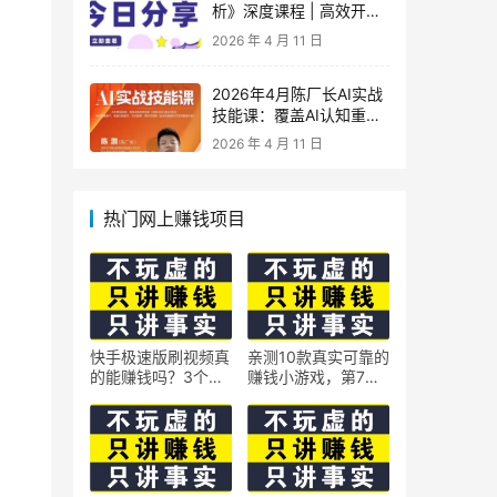
析》深度课程 | 高效开
车、极速投产系统实操课
2026 年 4 月 11 日
2026年4月陈厂长AI实战
技能课：覆盖AI认知重
构、智能体与大模型解
2026 年 4 月 11 日
析、提示词工程、AI记忆
体系、语料运营及coze平
台智能体搭建全核心内容
热门网上赚钱项目
快手极速版刷视频真
亲测10款真实可靠的
的能赚钱吗？3个隐
赚钱小游戏，第7款
藏技巧实测揭秘
最适合通勤路上玩