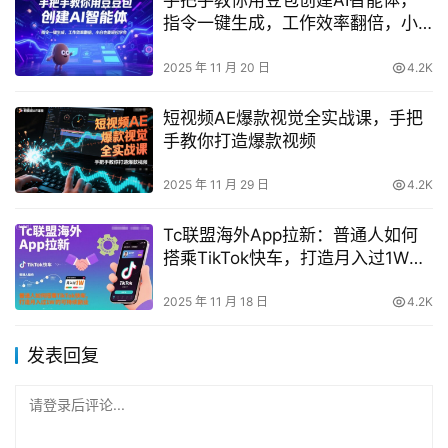
手把手教你用豆包创建AI智能体，
指令一键生成，工作效率翻倍，小
白也能轻松学会
2025 年 11 月 20 日
4.2K
短视频AE爆款视觉全实战课，手把
手教你打造爆款视频
2025 年 11 月 29 日
4.2K
Tc联盟海外App拉新：普通人如何
搭乘TikTok快车，打造月入过1W的
可持续副业
2025 年 11 月 18 日
4.2K
发表回复
请登录后评论...