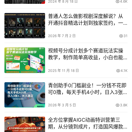
2024 年 8 月 18 日
4.6K
普通人怎么做影视剧深度解说？从
开通抖音精选计划到独家签约，一
篇讲透三重收益玩法
2026 年 7 月 2 日
31
视频号分成计划多个赛道玩法实操
教学，制作简单高收益，小白也能
月入8k+
2025 年 11 月 18 日
4.1K
青创助手0门槛副业！一分钱不花即
可0撸，每天手机4小时，日入3张
+，长久稳定【揭秘】
2026 年 3 月 5 日
3.8K
全方位掌握AIGC动画特训营第三
期，从分镜到成片，打造国风爆款