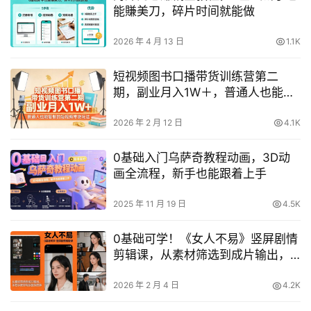
能賺美刀，碎片时间就能做
2026 年 4 月 13 日
1.1K
短视频图书口播带货训练营第二
期，副业月入1W＋，普通人也能复
制的短视频带货玩法
2026 年 2 月 12 日
4.1K
0基础入门乌萨奇教程动画，3D动
画全流程，新手也能跟着上手
2025 年 11 月 19 日
4.5K
0基础可学！《女人不易》竖屏剧情
剪辑课，从素材筛选到成片输出，
手把手教你驾驭复杂故事
2026 年 2 月 4 日
4.2K