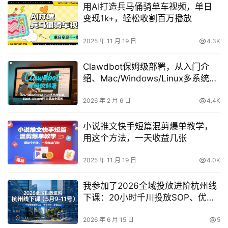
用AI打造兵马俑骑单车视频，单日
变现1k+，轻松收割百万播放
2025 年 11 月 19 日
4.3K
Clawdbot保姆级部署，从入门介
绍、Mac/Windows/Linux多系统安
装，到Slack、Discord平台添加全
覆盖
2026 年 2 月 6 日
4.4K
小说推文快手短篇混剪爆单教学，
用这个方法，一天收益几张
2025 年 11 月 19 日
4.0K
我参加了2026全域投放进阶杭州线
下课：20小时千川投放SOP、优化
方向与复盘全流程（5.9-5.11）
2026 年 6 月 15 日
5