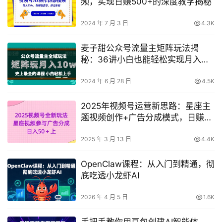
频，实现日赚500+的深度教学揭秘
2024 年 7 月 3 日
4.3K
麦子甜公众号流量主矩阵玩法揭
秘：36讲小白也能轻松实现月入
10W+！
2024 年 6 月 28 日
4.5K
2025年视频号运营新思路：星座主
题视频创作+广告分成模式，日赚
50+实战经验分享
2025 年 3 月 13 日
4.4K
OpenClaw课程：从入门到精通，彻
底吃透小龙虾AI
2026 年 4 月 5 日
1.6K