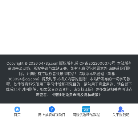
Copyright © 2026 0478g.com 版权所有,蒙ICP备2022000376号 本站所有
资源来源网络，版权争议与本站无关，如有无意侵犯纯属意外,请联系我们删
除，并向所有持版权者致最深歉意！请联系本站管理（邮箱：
363094@qq.com）将及时予以相关内容的删除！本站所发布的一切学习教
程、软件等资料仅限用于学习体验和研究目的；请勿用于商业用途，请自觉下
载后24小时内删除，如果您喜欢该资料，请支持正版！更多本站相关声明请点
击查看：
《
赚钱吧免责声明及隐私政策
》
首页
网上兼职赚钱项目
网赚优选精品教程
关于赚钱吧