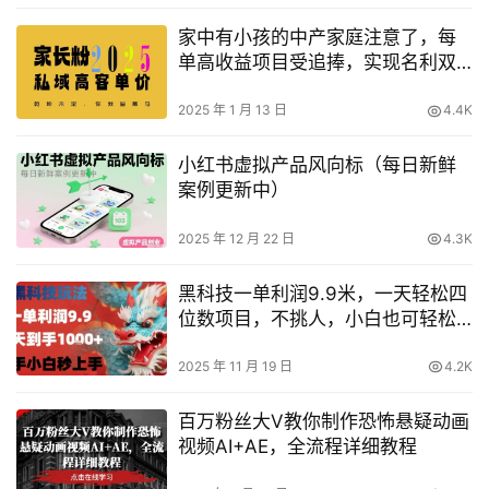
家中有小孩的中产家庭注意了，每
单高收益项目受追捧，实现名利双
收【深度解析】
2025 年 1 月 13 日
4.4K
小红书虚拟产品风向标（每日新鲜
案例更新中）
2025 年 12 月 22 日
4.3K
黑科技一单利润9.9米，一天轻松四
位数项目，不挑人，小白也可轻松
上手【揭秘】
2025 年 11 月 19 日
4.2K
百万粉丝大V教你制作恐怖悬疑动画
视频AI+AE，全流程详细教程