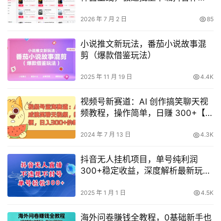
品、收藏与点赞列表
2026 年 7 月 2 日
85
小说推文新玩法，番茄小说故事混
剪（爆款借鉴玩法）
2025 年 11 月 19 日
4.4K
视频号新赛道：AI 创作搞笑聊天视
频教程，操作简单，日赚 300+【揭
秘】
2024 年 7 月 13 日
4.3K
抖音无人挂机项目，单号纯利润
300+稳定收益，深度解析最新玩
法，安全合规不封号【权威揭秘】
2025 年 1 月 1 日
4.5K
海外问卷賺钱全教程，0基础新手也