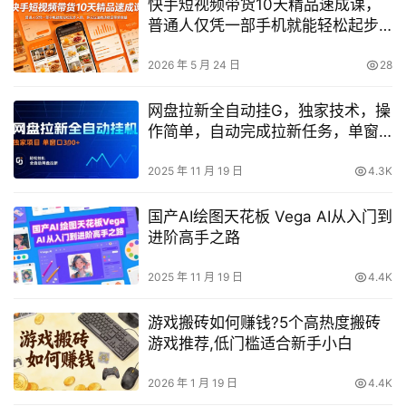
快手短视频带货10天精品速成课，
普通人仅凭一部手机就能轻松起步
入局，多元玩法撬动稳定带货收益
2026 年 5 月 24 日
28
网盘拉新全自动挂G，独家技术，操
作简单，自动完成拉新任务，单窗
口3张【揭秘】
2025 年 11 月 19 日
4.3K
国产AI绘图天花板 Vega AI从入门到
进阶高手之路
2025 年 11 月 19 日
4.4K
游戏搬砖如何赚钱?5个高热度搬砖
游戏推荐,低门槛适合新手小白
2026 年 1 月 19 日
4.4K