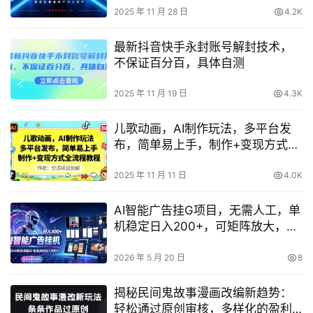
2025 年 11 月 28 日
4.2K
最新抖音快手永封账号解封技术，
不保证百分百，具体自测
2025 年 11 月 19 日
4.3K
儿歌动画，AI制作玩法，多平台发
布，简单易上手，制作+变现方式全
流程教程
2025 年 11 月 11 日
4.0K
AI智能广告挂G项目，无需人工，单
机稳定日入200+，可矩阵放大，24
小时不间断刷广告賺收益【揭秘】
2026 年 5 月 20 日
8
揭秘民间鬼故事漫画改编新趋势：
轻松通过原创审核，多样化的盈利