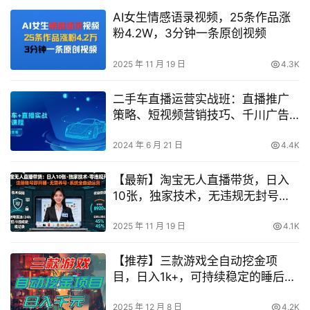
AI女生情感语录视频，25条作品涨
粉4.2W，3分钟一条原创视频
2025 年 11 月 19 日
4.3K
二手车直播运营实战班：直播推广
策略、短视频营销技巧、千川广告
投放指南及直播全过程解析
2024 年 6 月 21 日
4.4K
【最新】淘宝无人直播带货，日入
10张，独家技术，无违规无封号，
注册账号直接开播，不用养号【揭
秘】
2025 年 11 月 19 日
4.1K
【推荐】三款游戏全自动挖金项
目，日入1k+，可持续稳定的睡后收
入副业【揭秘】
2025 年 12 月 8 日
4.2K