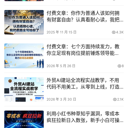
付费文章：你作为普通人该如何拥
有财富自由？认真看耐心读，我把
思路全写给你了
2025 年 11 月 15 日
4.3K
付费文章：七个方面持续发力，教
你立足现有岗位提前锤炼领导能
力，助力职场迅速提拔
2026 年 5 月 26 日
8
外贸AI建站全流程实战教学，不用
代码不用美工，从零到上线，打造
高转化外贸独立站
2026 年 3 月 30 日
2.1K
利用小红书种草知乎漏洞，零成本
疯狂拉新日入数张，新手小白可操
作