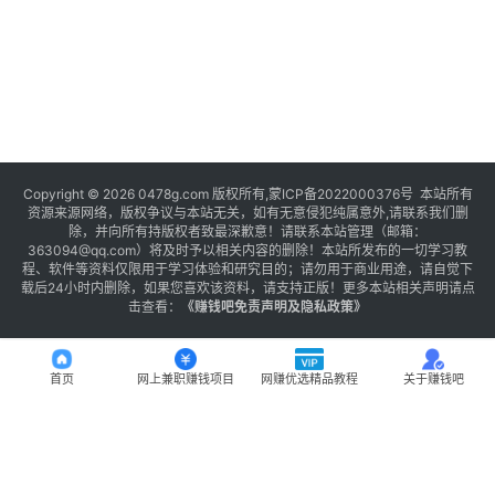
Copyright © 2026 0478g.com 版权所有,蒙ICP备2022000376号 本站所有
资源来源网络，版权争议与本站无关，如有无意侵犯纯属意外,请联系我们删
除，并向所有持版权者致最深歉意！请联系本站管理（邮箱：
363094@qq.com）将及时予以相关内容的删除！本站所发布的一切学习教
程、软件等资料仅限用于学习体验和研究目的；请勿用于商业用途，请自觉下
载后24小时内删除，如果您喜欢该资料，请支持正版！更多本站相关声明请点
击查看：
《
赚钱吧免责声明及隐私政策
》
首页
网上兼职赚钱项目
网赚优选精品教程
关于赚钱吧