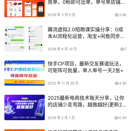
简单，0粉即可出单，单号单店铺稳
定月入2w+
2026 年 3 月 5 日
3.6K
薅流虚拟2.0陪跑课实操分享：0成
本AI流程化运营，淘宝+闲鱼同步上
货一次上架双平台获利，单店日净
利200元
2026 年 6 月 19 日
7
快手CP项目，最新交友赛道玩法，
可矩阵可批量，单人单号一天2张+
2025 年 11 月 28 日
4.5K
2025最新电商技术每天分享，让你
的店铺少走弯路，越做越好(更新26
年01月)
2026 年 2 月 1 日
4.3K