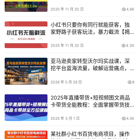
2025 年 11 月 20 日
4.6K
小红书只要你有同行就能获客，独
家野路子获客玩法，暴力截流【揭
秘】
2025 年 11 月 20 日
4.3K
亚马逊卖家转型沃尔玛实战课，深
挖平台蓝海流量，破解运营痛点，
低成本拓宽跨境增收渠道
2026 年 5 月 29 日
8
2025年直播带货+短视频图文商品
卡带货全能教程：全面掌握带货技
巧与策略
2025 年 3 月 1 日
4.5K
某社群小红书百货电商项目，操作