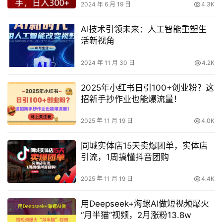
2024 年 6 月 19 日
4.3K
AI技术引领未来：人工智能重塑生
活新视角
2024 年 11 月 30 日
4.2K
2025年小红书日引100+创业粉？这
招新手抄作业也能爆流量！
2025 年 11 月 19 日
4.0K
同城实体店15天卖爆团单，实体店
引流，1周搞懂抖音团购
2025 年 11 月 19 日
4.4K
用Deepseek+海螺AI做短视频爆火
“月半猫”视频，2月涨粉13.8w