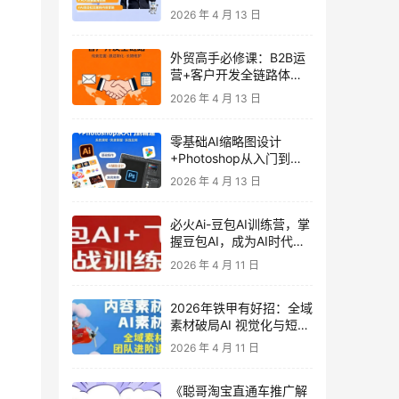
发客户-内容营销-从0到3
2026 年 4 月 13 日
做外贸实战课6-27期
外贸高手必修课：B2B运
营+客户开发全链路体系
课 | 从0到1成为外贸精英
2026 年 4 月 13 日
零基础AI缩略图设计
+Photoshop从入门到精
通 全套教程（含形象照拍
2026 年 4 月 13 日
摄精修）
必火Ai-豆包AI训练营，掌
握豆包AI，成为AI时代的
全能型人才
2026 年 4 月 11 日
2026年铁甲有好招：全域
素材破局AI 视觉化与短剧
营销实战指南——高效增
2026 年 4 月 11 日
长秘籍，系统掌握可落
地、能跑量的内容与投放
《聪哥淘宝直通车推广解
策略