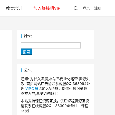
教育培训
加入赚钱吧VIP
登录
注册
搜索
搜索
公告
通知: 为长久发展,本站已商业化运营.资源失
效, 首页网站广告请联系客服QQ:363094处
理!
VIP会员
请加入VIP群，提供付款记录截
图拉入群,享受VIP福利！
本站支持课程资源互换，优质课程资源互换
请联系在线客服QQ：363094(备注：课程
互换)