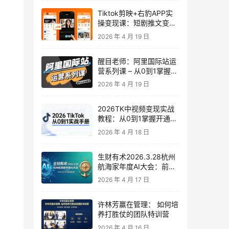
Tiktok剪映+右豹APP实
操变现课：短剧推文变现
全教程来了！
2026 年 4 月 19 日
醒目老师：阿里国际站运
营系列课 – 从0到1掌握平
台运营核心技巧
2026 年 4 月 19 日
2026TK中视频变现实战
教程：从0到1掌握开通、
养号、剪辑到变现，新手
2026 年 4 月 18 日
副业首选
生财有术2026.3.28杭州
航海家年度AI大会：前沿
趋势×落地案例×技能图谱
2026 年 4 月 17 日
许林芳赢在管理： 如何培
养打胜仗的团队特训营
2026 年 4 月 16 日