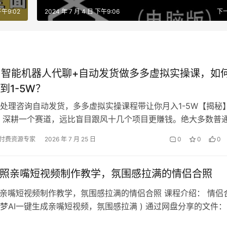
下午9:02
2024 年 7 月 4 日 下午9:06
下
用智能机器人代聊+自动发货做多多虚拟实操课，如
到1-5W？
处理咨询自动发货，多多虚拟实操课程带让你月入1-5W【揭秘
 深耕一个赛道，远比盲目跟风十几个项目更賺钱。绝大多数普
电商，核心原因都一样：零成本…
付费资源专家
2026 年 7 月 25 日
0
0
0
合照亲嘴短视频制作教学，氛围感拉满的情侣合照
照亲嘴短视频制作教学，氛围感拉满的情侣合照 课程介绍： 情侣
梦AI一键生成亲嘴短视频，氛围感拉满 ) 通过网盘分享的文件：
60204-即梦AI…