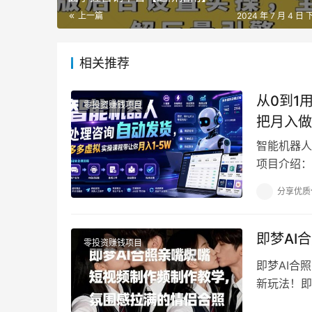
上一篇
2024 年 7 月 4 日 
相关推荐
从0到1
零投资赚钱项目
把月入做
智能机器人
项目介绍：
做不了传统
分享优质
即梦AI
零投资赚钱项目
即梦AI合
新玩法！即
042-202