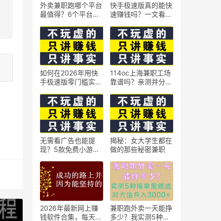
外卖兼职跑哪个平台
快手极速版真的能快
最值得？6个平台实
速赚钱吗？一文看懂
测对比
真相
如何在2026年用快
114oc上海兼职工场
手极速版零门槛实现
靠谱吗？亲测并分享
日赚50元？5个实操
3个最新上海兼职机
技巧
会
无需看广告也能提
揭秘：女大学生都在
现？5款免费小游戏
做的那些秘密兼职
实测可到账支付宝
】
2026年最新网上赚
兼职跑外卖一天能挣
钱软件合集，每天免
多少？我实测5种接