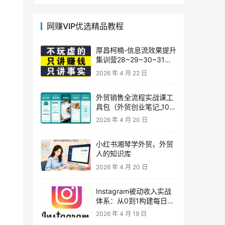
网赚VIP优选精品教程
厚昌柯楠-信息流效果提升
集训营28~29~30~31
期，智能投放·巨量AD/百
2026 年 4 月 22 日
度优化·AI提效指南
外贸销售全流程实战课工
具包（外贸创业笔记_10年
外贸经验）
2026 年 4 月 20 日
小红书湘琴学外贸，外贸
人的知识库
2026 年 4 月 20 日
Instagram被动收入实战
体系：从0到1构建每日盈
利的自动销售漏斗
2026 年 4 月 19 日