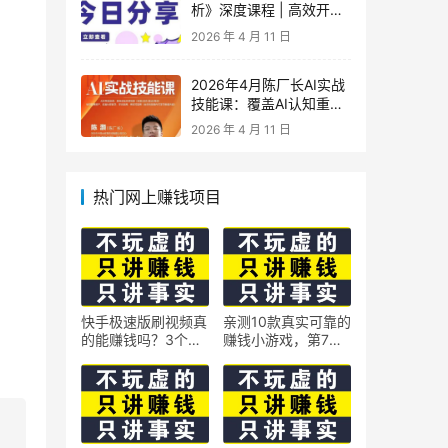
析》深度课程 | 高效开
车、极速投产系统实操课
2026 年 4 月 11 日
2026年4月陈厂长AI实战
技能课：覆盖AI认知重
构、智能体与大模型解
2026 年 4 月 11 日
析、提示词工程、AI记忆
体系、语料运营及coze平
台智能体搭建全核心内容
热门网上赚钱项目
快手极速版刷视频真
亲测10款真实可靠的
的能赚钱吗？3个隐
赚钱小游戏，第7款
藏技巧实测揭秘
最适合通勤路上玩