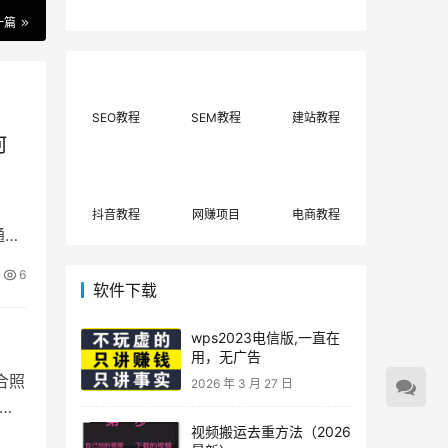
费网上兼职赚钱正规
单策略，选对方法月
一篇
平台推荐(每日更
入3000+
新)！
SEO教程
SEM教程
建站教程
何
】
抖音教程
网赚项目
电商教程
通人
6
软件下载
wps2023电信版,一直在
用，无广告
合照
2026 年 3 月 27 日
视频搬运去重方法（2026