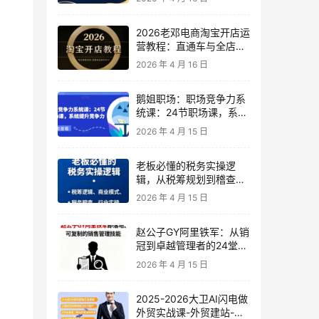
2026老邓电商淘宝开店运
营教程：直通车与全店推
广系统课
2026 年 4 月 16 日
鹅姐职场：职场竞争力系
统课：24节职场课，系统
提升竞争力
2026 年 4 月 15 日
老板必懂的税务实操逻
辑，从税筹规划到稽查应
对，为企业稳健增长保驾
2026 年 4 月 15 日
护航
赵公子GY阿里铁军：从销
冠到卓越管理者的24堂实
战课
2026 年 4 月 15 日
2025-2026大卫AI闪电做
外贸实战课-外贸建站-开