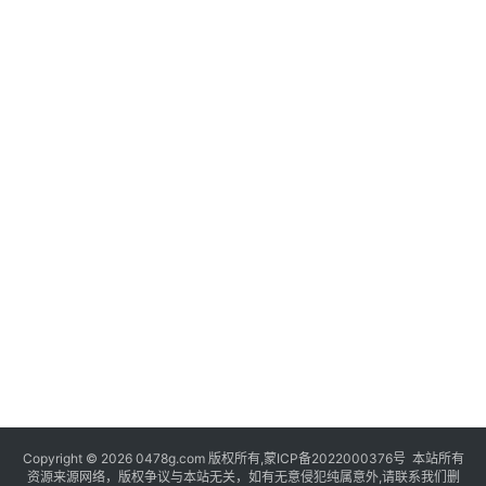
Copyright © 2026 0478g.com 版权所有,蒙ICP备2022000376号 本站所有
资源来源网络，版权争议与本站无关，如有无意侵犯纯属意外,请联系我们删