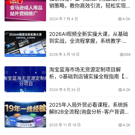
销策略，教你高效引流，轻松实现
订单爆发增长
2024 年 7 月 4 日
4.0K
2026AI视频全新实操大课，从基础
到实战，全流程掌握，系统教学·案
例驱动·即学即用
2026 年 4 月 19 日
658
淘宝蓝海市场无货源定制项目解
析，0基础到店铺实操全程指南【深
度揭秘】
2024 年 6 月 24 日
4.2K
2025年入局外贸必看课程，系统拆
解B2B全流程(询盘分析-客户背调-
供应链协同-报关退税)
2025 年 11 月 19 日
4.2K