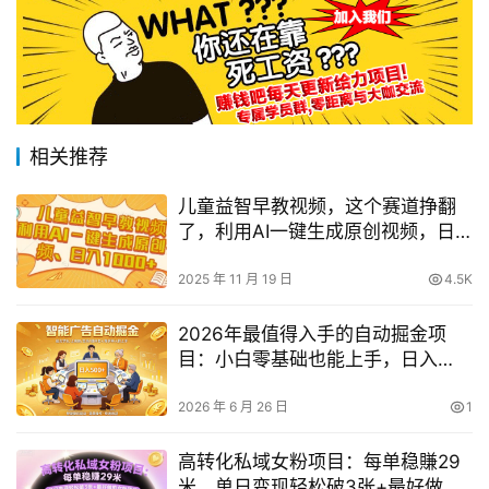
相关推荐
儿童益智早教视频，这个赛道挣翻
了，利用AI一键生成原创视频，日
入1k+【揭秘】
2025 年 11 月 19 日
4.5K
2026年最值得入手的自动掘金项
目：小白零基础也能上手，日入
500+实操揭秘
2026 年 6 月 26 日
1
高转化私域女粉项目：每单稳賺29
米，单日变现轻松破3张+最好做的