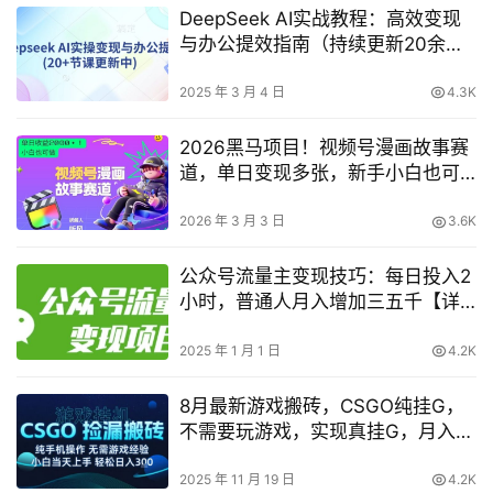
DeepSeek AI实战教程：高效变现
与办公提效指南（持续更新20余
课）
2025 年 3 月 4 日
4.3K
2026黑马项目！视频号漫画故事赛
道，单日变现多张，新手小白也可
做！
2026 年 3 月 3 日
3.6K
公众号流量主变现技巧：每日投入2
小时，普通人月入增加三五千【详
细指南】
2025 年 1 月 1 日
4.2K
8月最新游戏搬砖，CSGO纯挂G，
不需要玩游戏，实现真挂G，月入
1W+【揭秘】
2025 年 11 月 19 日
4.2K