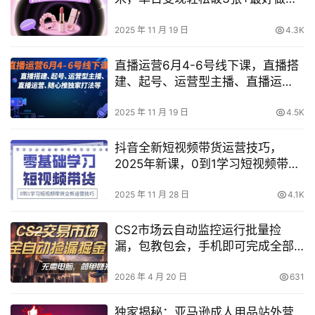
女粉项目
2025 年 11 月 19 日
4.3K
直播运营6月4-6号线下课，‬直播搭
建、起号、运营型主播、直播运‬
营、随心推独家打法等
2025 年 11 月 19 日
4.5K
抖音全新短视频带货运营技巧，
2025年新课，0到1学习短视频带货
全新运营技巧
2025 年 11 月 28 日
4.1K
CS2市场云自动监控运行批量捡
漏，包教包会，手机即可完成全部
操作，稳定运行多年，支持任何形
式验证，日入300+【揭秘】
2026 年 4 月 20 日
631
独家揭秘：亚马逊成人用品站外营