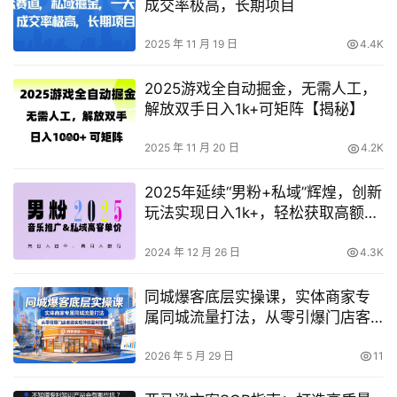
成交率极高，长期项目
2025 年 11 月 19 日
4.4K
2025游戏全自动掘金，无需人工，
解放双手日入1k+可矩阵【揭秘】
2025 年 11 月 20 日
4.2K
2025年延续“男粉+私域”辉煌，创新
玩法实现日入1k+，轻松获取高额回
报
2024 年 12 月 26 日
4.3K
同城爆客底层实操课，实体商家专
属同城流量打法，从零引爆门店客
源实现持续盈利增收
2026 年 5 月 29 日
11