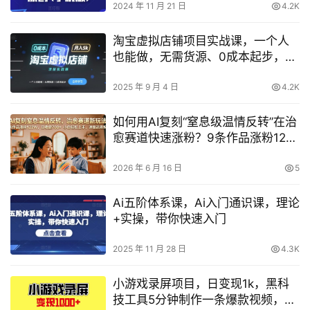
2024 年 11 月 21 日
4.2K
淘宝虚拟店铺项目实战课，一个人
也能做，无需货源、0成本起步，月
入5k
2025 年 9 月 4 日
4.2K
如何用AI复刻“窒息级温情反转”在治
愈赛道快速涨粉？9条作品涨粉122
万、日入700+，小白也能上手的全
流程拆解
2026 年 6 月 16 日
5
Ai五阶体系课，Ai入门通识课，理论
+实操，带你快速入门
2025 年 11 月 28 日
4.3K
小游戏录屏项目，日变现1k，黑科
技工具5分钟制作一条爆款视频，新