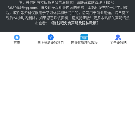
除，并向所有持版权者致最深歉意！请联系本站管理（邮箱：
363094@qq.com）将及时予以相关内容的删除！本站所发布的一切学习教
程、软件等资料仅限用于学习体验和研究目的；请勿用于商业用途，请自觉下
载后24小时内删除，如果您喜欢该资料，请支持正版！更多本站相关声明请点
击查看：
《
赚钱吧免责声明及隐私政策
》
首页
网上兼职赚钱项目
网赚优选精品教程
关于赚钱吧