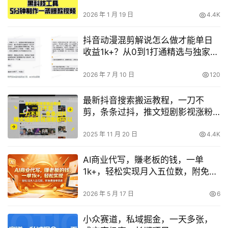
人小白皆可上手【揭秘】
2026 年 1 月 19 日
4.4K
抖音动漫混剪解说怎么做才能单日
收益1k+？从0到1打通精选与独家链
路的实操教程
2026 年 7 月 10 日
120
最新抖音搜索搬运教程，一刀不
剪，条条过抖，推文短剧影视涨粉
都可以
2025 年 11 月 20 日
4.4K
AI商业代写，賺老板的钱，一单
1k+，轻松实现月入五位数，附免费
接单渠道【揭秘】
2026 年 5 月 17 日
6
小众赛道，私域掘金，一天多张，