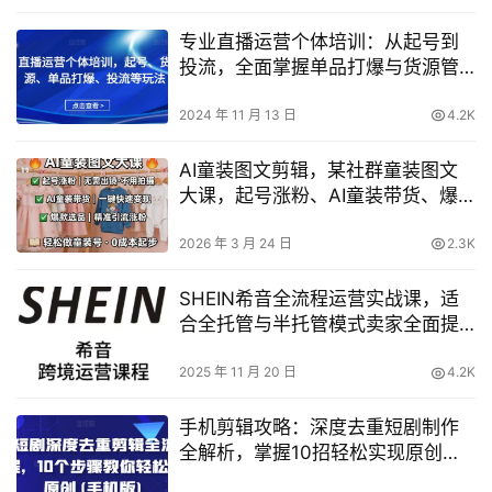
专业直播运营个体培训：从起号到
投流，全面掌握单品打爆与货源管
理技巧
2024 年 11 月 13 日
4.2K
AI童装图文剪辑，某社群童装图文
大课，起号涨粉、AI童装带货、爆
款选品，无需出镜和拍摄
2026 年 3 月 24 日
2.3K
SHEIN希音全流程运营实战课，适
合全托管与半托管模式卖家全面提
升运营能力
2025 年 11 月 20 日
4.2K
手机剪辑攻略：深度去重短剧制作
全解析，掌握10招轻松实现原创检
测通过！