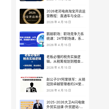
2026老邓电商淘宝开店运
营教程：直通车与全店推
广系统课
2026 年 4 月 16 日
鹅姐职场：职场竞争力系
统课：24节职场课，系统
提升竞争力
2026 年 4 月 15 日
老板必懂的税务实操逻
辑，从税筹规划到稽查应
对，为企业稳健增长保驾
2026 年 4 月 15 日
护航
赵公子GY阿里铁军：从销
冠到卓越管理者的24堂实
战课
2026 年 4 月 15 日
2025-2026大卫AI闪电做
外贸实战课-外贸建站-开