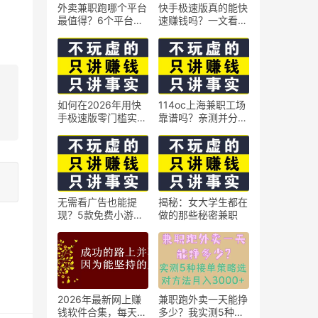
外卖兼职跑哪个平台
快手极速版真的能快
最值得？6个平台实
速赚钱吗？一文看懂
测对比
真相
如何在2026年用快
114oc上海兼职工场
手极速版零门槛实现
靠谱吗？亲测并分享
日赚50元？5个实操
3个最新上海兼职机
技巧
会
无需看广告也能提
揭秘：女大学生都在
现？5款免费小游戏
做的那些秘密兼职
实测可到账支付宝
2026年最新网上赚
兼职跑外卖一天能挣
钱软件合集，每天免
多少？我实测5种接