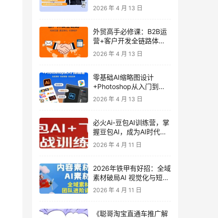
发客户-内容营销-从0到3
2026 年 4 月 13 日
做外贸实战课6-27期
外贸高手必修课：B2B运
营+客户开发全链路体系
课 | 从0到1成为外贸精英
2026 年 4 月 13 日
零基础AI缩略图设计
+Photoshop从入门到精
通 全套教程（含形象照拍
2026 年 4 月 13 日
摄精修）
必火Ai-豆包AI训练营，掌
握豆包AI，成为AI时代的
全能型人才
2026 年 4 月 11 日
2026年铁甲有好招：全域
素材破局AI 视觉化与短剧
营销实战指南——高效增
2026 年 4 月 11 日
长秘籍，系统掌握可落
地、能跑量的内容与投放
《聪哥淘宝直通车推广解
策略