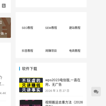
费网上兼职赚钱正规
单策略，选对方法月
平台推荐(每日更
入3000+
新)！
如
SEO教程
SEM教程
建站教程
一篇
抖音教程
网赚项目
电商教程
软件下载
介
wps2023电信版,一直在
家最
用，无广告
2026 年 3 月 27 日
4.4K
视频搬运去重方法（2026