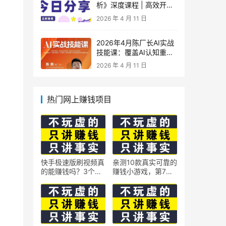
析》深度课程 | 高效开
车、极速投产系统实操课
2026 年 4 月 11 日
2026年4月陈厂长AI实战
技能课：覆盖AI认知重
构、智能体与大模型解
2026 年 4 月 11 日
析、提示词工程、AI记忆
体系、语料运营及coze平
台智能体搭建全核心内容
热门网上赚钱项目
快手极速版刷视频真
亲测10款真实可靠的
的能赚钱吗？3个隐
赚钱小游戏，第7款
藏技巧实测揭秘
最适合通勤路上玩