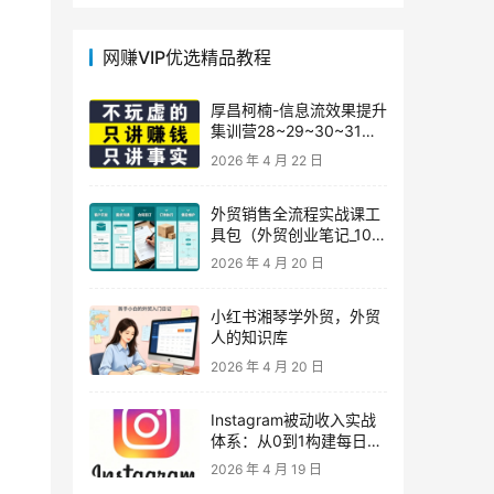
网赚VIP优选精品教程
厚昌柯楠-信息流效果提升
集训营28~29~30~31
期，智能投放·巨量AD/百
2026 年 4 月 22 日
度优化·AI提效指南
外贸销售全流程实战课工
具包（外贸创业笔记_10年
外贸经验）
2026 年 4 月 20 日
小红书湘琴学外贸，外贸
人的知识库
2026 年 4 月 20 日
Instagram被动收入实战
体系：从0到1构建每日盈
利的自动销售漏斗
2026 年 4 月 19 日