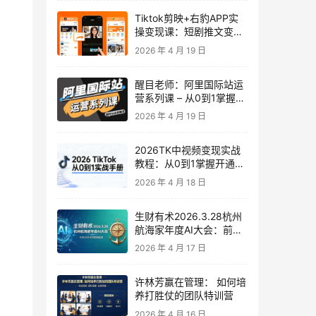
Tiktok剪映+右豹APP实
操变现课：短剧推文变现
全教程来了！
2026 年 4 月 19 日
醒目老师：阿里国际站运
营系列课 – 从0到1掌握平
台运营核心技巧
2026 年 4 月 19 日
2026TK中视频变现实战
教程：从0到1掌握开通、
养号、剪辑到变现，新手
2026 年 4 月 18 日
副业首选
生财有术2026.3.28杭州
航海家年度AI大会：前沿
趋势×落地案例×技能图谱
2026 年 4 月 17 日
许林芳赢在管理： 如何培
养打胜仗的团队特训营
2026 年 4 月 16 日