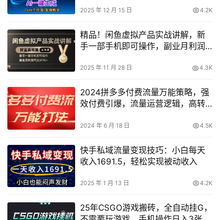
包教包会
2025 年 12 月 15 日
4.2K
精品！闲鱼虚拟产品实战讲解，新
手一部手机即可操作，副业月利润
可达5k+
2025 年 11 月 28 日
4.3K
2024拼多多付费流量万能策略，强
效付费引爆，流量运营逻辑，高转
化率与投产比【深度揭秘】
2024 年 6 月 18 日
4.5K
快手私域流量变现技巧：小白每天
收入1691.5，轻松实现被动收入
2025 年 1 月 13 日
4.2K
25年CSGO游戏搬砖，全自动挂G，
不需要玩游戏，手机操作日入3张