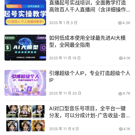
直播起号实战培训，全面教学打造
高效百人千人直播间（含详细操作
指南）
2025 年 1 月 3 日
4.3K
如何低成本使用全球最先进AI大模
型，全网最全指南
2025 年 11 月 19 日
4.1K
引爆超级个人IP，专业打造超级个人
IP
2025 年 11 月 20 日
4.7K
AI对口型音乐号项目，全平台一键
分发，可以分成计划-广告收益-音
乐推广-收徒-商单等
2025 年 11 月 6 日
4.1K