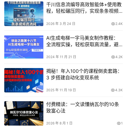
千川信息流编导高效智能体+使用教
程，轻松碾压同行，实现条条视频
高消耗
2026 年 3 月 24 日
2.4K
AI生成电梯一字马美女制作教程：
全流程实操，轻松获取高流量，避
免被割韭菜
2024 年 11 月 21 日
4.2K
揭秘！年入100个的课程倒卖套路：
3 步搭建自动化变现系统
2025 年 11 月 19 日
4.3K
付费精读：一文读懂纳瓦尔的10条
致富心法
2026 年 8 月 1 日
1