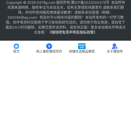
Copyright © 2026 0478g.com 版权所有,蒙ICP备2022000376号 本站所有
资源来源网络，版权争议与本站无关，如有无意侵犯纯属意外,请联系我们删
除，并向所有持版权者致最深歉意！请联系本站管理（邮箱：
363094@qq.com）将及时予以相关内容的删除！本站所发布的一切学习教
程、软件等资料仅限用于学习体验和研究目的；请勿用于商业用途，请自觉下
载后24小时内删除，如果您喜欢该资料，请支持正版！更多本站相关声明请点
击查看：
《
赚钱吧免责声明及隐私政策
》
首页
网上兼职赚钱项目
网赚优选精品教程
关于赚钱吧