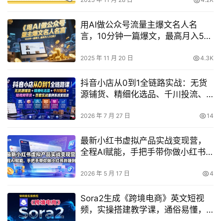
用AI做公众号流量主爆文名人名
言，10分钟一篇爆文，最高月入5位
数
2025 年 11 月 20 日
4.3K
抖音小店从0到1全链路实战：无货
源铺货、精细化选品、千川投流、
短视频带货，百套案例助你系统变
现（2026年7月更新）
2026 年 7 月 27 日
14
最新小红书虚拟产品实战变现营，
全程AI赋能，手把手带你做小红书
并赚到钱
2026 年 5 月 17 日
4
Sora2生成《跨境电商》英文短视
频，实操搭建教学课，通俗易懂，