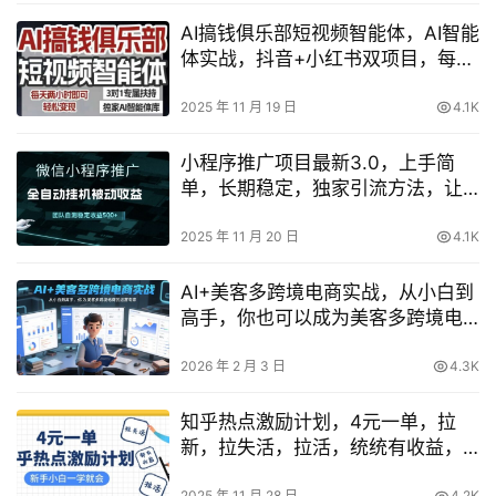
AI搞钱俱乐部短视频智能体，AI智能
体实战，抖音+小红书双项目，每天
两小时即可轻松变现
2025 年 11 月 19 日
4.1K
小程序推广项目最新3.0，上手简
单，长期稳定，独家引流方法，让
你真正实现睡后收入【揭秘】
2025 年 11 月 20 日
4.1K
AI+美客多跨境电商实战，从小白到
高手，你也可以成为美客多跨境电
商的运营专家
2026 年 2 月 3 日
4.3K
知乎热点激励计划，4元一单，拉
新，拉失活，拉活，统统有收益，
小白一学就会
2025 年 11 月 28 日
4.2K