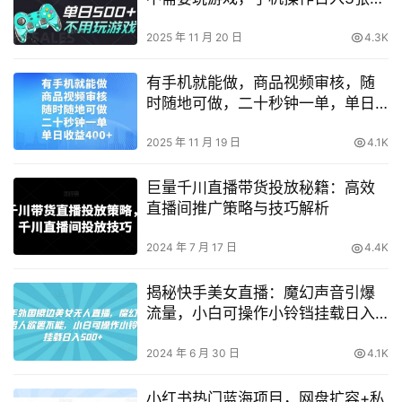
(不是汇率搬砖)【揭秘】
2025 年 11 月 20 日
4.3K
有手机就能做，商品视频审核，随
时随地可做，二十秒钟一单，单日
收益4张【揭秘】
2025 年 11 月 19 日
4.1K
巨量千川直播带货投放秘籍：高效
直播间推广策略与技巧解析
2024 年 7 月 17 日
4.4K
揭秘快手美女直播：魔幻声音引爆
流量，小白可操作小铃铛挂载日入
500+
2024 年 6 月 30 日
4.1K
小红书热门蓝海项目，网盘扩容+私