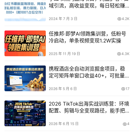
域引流，高收益变现，每日轻松赚
1000+（赠送100T占位文件）
2024 年 7 月 3 日
4.2K
任推邦·即梦AI领跑集训营，低粉号
冷启动，单条视频变现1.2W实操
2025 年 11 月 19 日
4.3K
携程酒店全自动浏览掘金项目，稳
定可矩阵单窗口收益40+，可批量
矩阵放大收益【揭秘】
2026 年 5 月 6 日
17
2026 TikTok出海实战训练营：环境
配置、剪辑与全变现路径，能手把
手教你做跨境副业吗？
2026 年 6 月 15 日
4