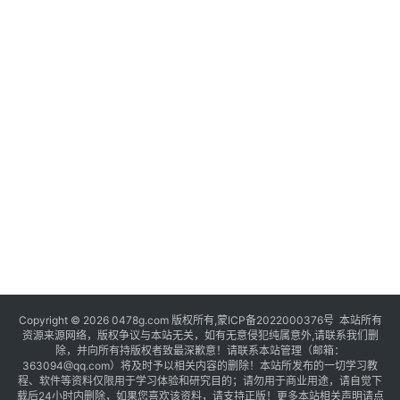
Copyright © 2026 0478g.com 版权所有,蒙ICP备2022000376号 本站所有
资源来源网络，版权争议与本站无关，如有无意侵犯纯属意外,请联系我们删
除，并向所有持版权者致最深歉意！请联系本站管理（邮箱：
363094@qq.com）将及时予以相关内容的删除！本站所发布的一切学习教
程、软件等资料仅限用于学习体验和研究目的；请勿用于商业用途，请自觉下
载后24小时内删除，如果您喜欢该资料，请支持正版！更多本站相关声明请点