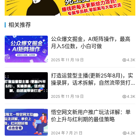
相关推荐
公众爆文掘金，AI矩阵操作，最高
月入5位数，小白可做
2025 年 11 月 19 日
4.3K
打造运营型主播(更新25年8月)，实
操录屏，话术拆解，自然流带货打
法
2025 年 11 月 19 日
4.3K
悟空网文新用户推广玩法详解：单
价上升与红利期的最佳策略
2024 年 7 月 21 日
4.2K