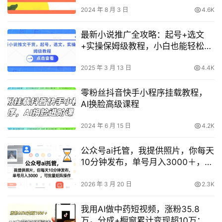
2024 年 8 月 3 日
4.6K
最新小说推广全攻略：起号+选文
+实操保姆级教程，小白也能轻松上
手
2025 年 3 月 13 日
4.4K
零粉丝抖音快手小程序挂载教程，
AI换脸高级课程
2024 年 6 月 15 日
4.2K
公众号ai托管，我提供照片，你每天
10分钟发布，单号月入3000＋，可
批量矩阵操作【揭秘】
2026 年 3 月 20 日
2.3K
我用AI做中药短视频，涨粉35.8
万，分成+橱窗累计变现超10万：运