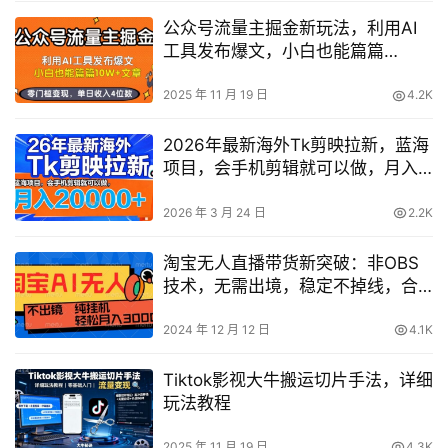
公众号流量主掘金新玩法，利用AI
工具发布爆文，小白也能篇篇
10W+文章，零门槛变现，单日收入
4位数
2025 年 11 月 19 日
4.2K
2026年最新海外Tk剪映拉新，蓝海
项目，会手机剪辑就可以做，月入
2W＋【揭秘】
2026 年 3 月 24 日
2.2K
淘宝无人直播带货新突破：非OBS
技术，无需出境，稳定不掉线，合
规运营的日不落直播间全揭秘
2024 年 12 月 12 日
4.1K
Tiktok影视大牛搬运切片手法，详细
玩法教程
2025 年 11 月 19 日
4.3K