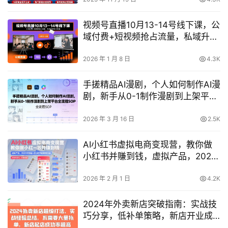
视频号直播10月13-14号线下课，公
域付费+短视频抢占流量，私域升单
做大利消
2026 年 1 月 8 日
4.3K
手搓精品AI漫剧，个人如何制作AI漫
剧，新手从0-1制作漫剧到上架平台
全流程SOP
2026 年 3 月 16 日
2.5K
AI小红书虚拟电商变现营，教你做
小红书并賺到钱，虚拟产品，2026
年普通人在小红书的搞钱机会（更
新中）
2026 年 2 月 1 日
4.2K
2024年外卖新店突破指南：实战技
巧分享，低补单策略，新店开业成
功率显著提升