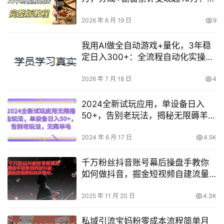
营经验与实操方法
2026 年 6 月 19 日
9
我用AI做全自动游戏+量化，3年稳
定日入300+：全流程自动化实操复
盘
2026 年 7 月 18 日
4
2024全新试玩应用，单设备日入
50+，告别老玩法，揭秘无限薅羊毛
玩法【必看】
2024 年 6 月 17 日
4.5K
千万粉丝抖音账号幕后操盘手教你
如何做抖音，掘金短视频自建流量
池
2025 年 11 月 20 日
4.3K
私域引流宝妈粉零成本流程简单月