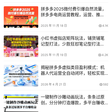
拼多多2025微付费引爆自然流量，
拼多多电商运营教程，运营、推
广、打爆品、微付费（更新）
2025 年 11 月 18 日
4.1K
小红书虚拟店矩阵玩法，铺货铺笔
记型打法，少款狂怼笔记型打法
（更新）
2025 年 11 月 19 日
4.2K
揭秘拼多多虚拟类目盈利模式：机
器人代运营全自动闭环，轻松实现
月入1-5W
2026 年 4 月 21 日
592
一键制作沙雕动画玩法，条条过原
创，分分钟打造爆款，多平台賺收
益【揭秘】