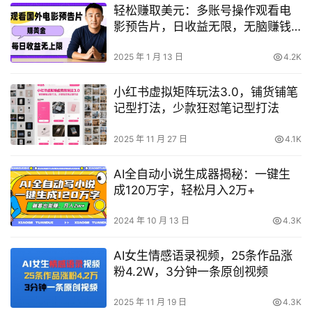
轻松赚取美元：多账号操作观看电
影预告片，日收益无限，无脑赚钱
项目
2025 年 1 月 13 日
4.2K
小红书虚拟矩阵玩法3.0，铺货铺笔
记型打法，少款狂怼笔记型打法
2025 年 11 月 27 日
4.1K
AI全自动小说生成器揭秘：一键生
成120万字，轻松月入2万+
2024 年 10 月 13 日
4.3K
AI女生情感语录视频，25条作品涨
粉4.2W，3分钟一条原创视频
2025 年 11 月 19 日
4.3K