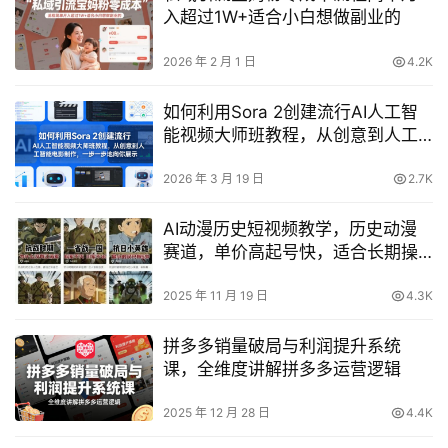
入超过1W+适合小白想做副业的
2026 年 2 月 1 日
4.2K
如何利用Sora 2创建流行AI人工智
能视频大师班教程，从创意到人工
智能电影制作，一步一步地向你展
示
2026 年 3 月 19 日
2.7K
AI动漫历史短视频教学，历史动漫
赛道，单价高起号快，适合长期操
作
2025 年 11 月 19 日
4.3K
拼多多销量破局与利润提升系统
课，全维度讲解拼多多运营逻辑
2025 年 12 月 28 日
4.4K