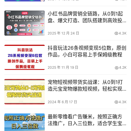
小红书品牌营销全链路，从0到1起
盘、爆文打造、团队搭建到高效投
放的全链路策略
2025 年 12 月 24 日
4.3K
抖音玩法26条视频变现5位数，原创
作品，小白可容易上手保姆级教程
2025 年 11 月 19 日
4.2K
宠物短视频带货实战课：从0到1打
造元宝宠物爆款短视频，轻松实现
流量变现！
2024 年 6 月 17 日
4.3K
最新零撸看广告賺米，按照正确方
法撸广，日入三位数，适合学生宝
妈上班族