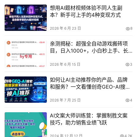
想用AI题材视频体验不同人生副
本？新手可上手的4种变现方式
2026 年 6 月 23 日
8
亲测揭秘：超强全自动游戏搬砖项
目，日入1000+，小白秒上手、长
期躺赚靠谱吗？
2026 年 6 月 15 日
3
如何让AI主动推荐你的产品、品牌
和服务？一文看懂创奇GEO-AI搜索
精准获客实战营2.0
2026 年 7 月 25 日
4
AI文案大师训练营：掌握制胜文案
技巧，助力销售业绩飞跃
2024 年 12 月 12 日
4.2K