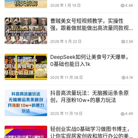
2026 年 1 月 19 日
4.4K
曹贼美女号短视频教学，实操性
强，跟着做就能做出高流量同款视
频，快速起号涨粉
2026 年 3 月 22 日
2.5K
DeepSeek如何让美食号7天爆单，
0基础也能日入1k
2025 年 11 月 28 日
4.1K
抖音高流量玩法：无脑搬运条条原
创，月涨粉10w+的暴力玩法
2025 年 11 月 19 日
4.4K
轻创业实战0基础学习做图书博主，
让你实现居家创收和旅行办公的美