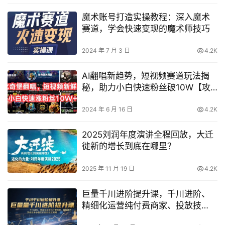
魔术账号打造实操教程：深入魔术
赛道，学会快速变现的魔术师技巧
2024 年 7 月 3 日
4.2K
AI翻唱新趋势，短视频赛道玩法揭
秘，助力小白快速粉丝破10W【攻
略】
2024 年 6 月 16 日
4.2K
2025刘润年度演讲全程回放，大迁
徙新的增长到底在哪里？
2025 年 11 月 19 日
4.2K
巨量千川进阶提升课，千川进阶、
精细化运营纯付费商家、投放技
巧、顶级投手必备的阶段性投放策