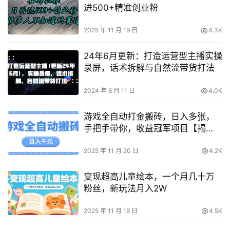
进500+精准创业粉
2025 年 11 月 19 日
4.3K
24年6月更新：打造运营型主播实操
录屏，话术拆解与自然流带货打法
2024 年 6 月 11 日
4.0K
游戏全自动打金搬砖，日入多张，
手把手带你，收益冠军项目【揭
秘】
2025 年 11 月 20 日
4.2K
变现超高儿童绘本，一个月几十万
粉丝，新玩法月入2W
2025 年 11 月 19 日
4.5K