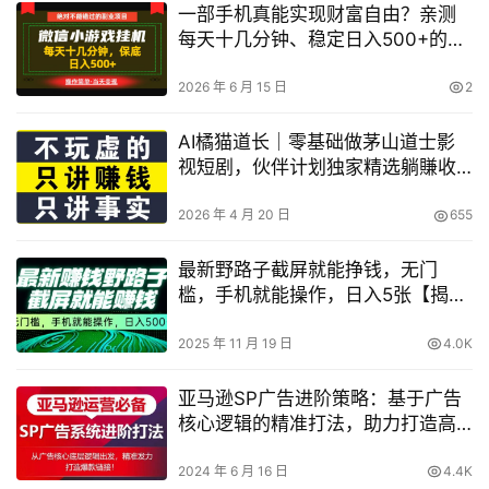
一部手机真能实现财富自由？亲测
每天十几分钟、稳定日入500+的玩
法揭秘
2026 年 6 月 15 日
2
AI橘猫道长｜零基础做茅山道士影
视短剧，伙伴计划独家精选躺賺收
益，新手也能快速起号变现
2026 年 4 月 20 日
655
最新野路子截屏就能挣钱，无门
槛，手机就能操作，日入5张【揭
秘】
2025 年 11 月 19 日
4.0K
亚马逊SP广告进阶策略：基于广告
核心逻辑的精准打法，助力打造高
销量爆款产品【揭秘】
2024 年 6 月 16 日
4.4K