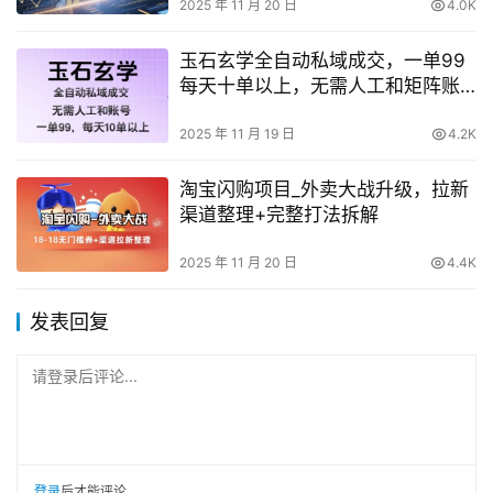
略
2025 年 11 月 20 日
4.0K
玉石玄学全自动私域成交，一单99
每天十单以上，无需人工和矩阵账
号，蓝海项目直接干【揭秘】
2025 年 11 月 19 日
4.2K
淘宝闪购项目_外卖大战升级，拉新
渠道整理+完整打法拆解
2025 年 11 月 20 日
4.4K
发表回复
请登录后评论...
登录
后才能评论