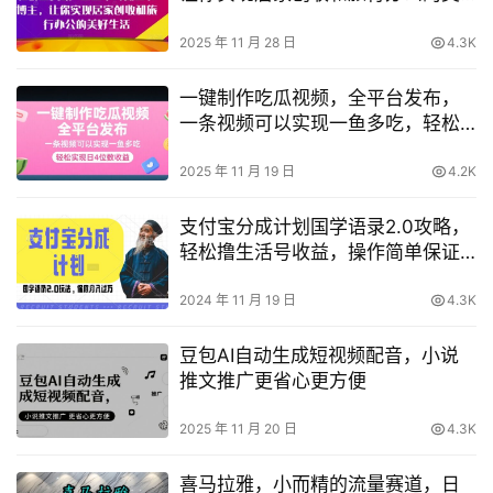
好生活
2025 年 11 月 28 日
4.3K
一键制作吃瓜视频，全平台发布，
一条视频可以实现一鱼多吃，轻松
实现日4位数收益【揭秘】
2025 年 11 月 19 日
4.2K
支付宝分成计划国学语录2.0攻略，
轻松撸生活号收益，操作简单保证
月入过万【揭秘】
2024 年 11 月 19 日
4.3K
豆包AI自动生成短视频配音，小说
推文推广更省心更方便
2025 年 11 月 20 日
4.3K
喜马拉雅，小而精的流量赛道，日