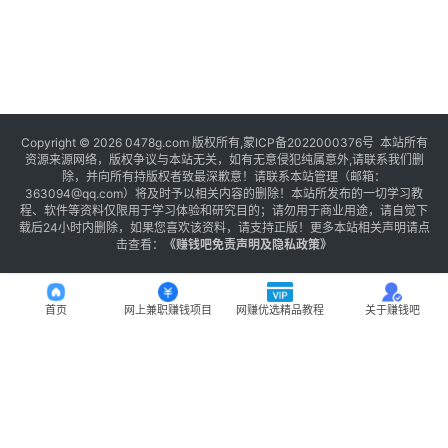
Copyright © 2026 0478g.com 版权所有,蒙ICP备2022000376号 本站所有
资源来源网络，版权争议与本站无关，如有无意侵犯纯属意外,请联系我们删
除，并向所有持版权者致最深歉意！请联系本站管理（邮箱：
363094@qq.com）将及时予以相关内容的删除！本站所发布的一切学习教
程、软件等资料仅限用于学习体验和研究目的；请勿用于商业用途，请自觉下
载后24小时内删除，如果您喜欢该资料，请支持正版！更多本站相关声明请点
击查看：
《
赚钱吧免责声明及隐私政策
》
首页
网上兼职赚钱项目
网赚优选精品教程
关于赚钱吧