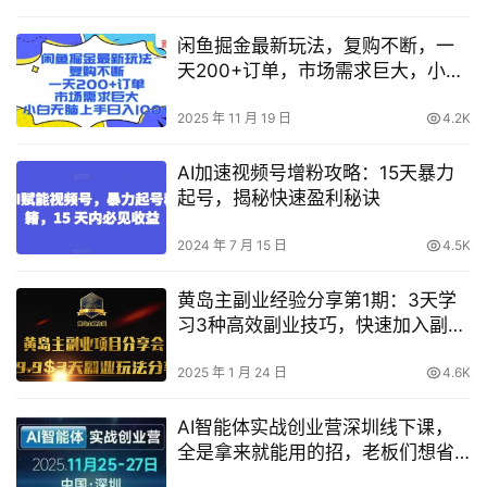
闲鱼掘金最新玩法，复购不断，一
天200+订单，市场需求巨大，小白
无脑上手日入1k+【揭秘】
2025 年 11 月 19 日
4.2K
AI加速视频号增粉攻略：15天暴力
起号，揭秘快速盈利秘诀
2024 年 7 月 15 日
4.5K
黄岛主副业经验分享第1期：3天学
习3种高效副业技巧，快速加入副业
行列
2025 年 1 月 24 日
4.6K
AI智能体实战创业营深圳线下课，
全是拿来就能用的招，老板们想省
劲搞增长，这课直接对标结果