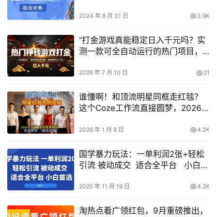
2024 年 8 月 31 日
3.9K
“打金游戏真能稳定日入千元吗？实
测一款可全自动运行的热门项目，
新手也能长期做”
2026 年 7 月 10 日
21
谁懂啊！和顶流明星同框走红毯？
这个Coze工作流直接圆梦，2026保
姆级教程杀疯B站
2026 年 1 月 9 日
4.2K
国学暴力玩法：一单利润2张+轻松
引流 被动成交 适合全平台 小白首
选
2025 年 11 月 19 日
4.2K
淘热点看广领红包，9月重磅推出，