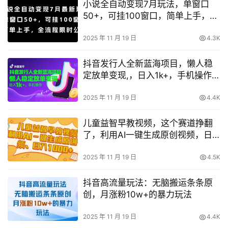
小说全自动变现7月玩法，单窗口
50+，可挂100窗口，简单上手，全
流程限时公布【揭秘】
2025 年 11 月 19 日
4.3K
抖音发行人全新蓝海项目，懒人稳
定放单变现,，日入1k+，手机操作
【揭秘】
2025 年 11 月 19 日
4.4K
儿童益智早教视频，这个赛道挣翻
了，利用AI一键生成原创视频，日
入1k+【揭秘】
2025 年 11 月 19 日
4.5K
抖音高流量玩法：无脑搬运条条原
创，月涨粉10w+的暴力玩法
2025 年 11 月 19 日
4.4K