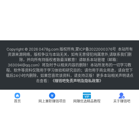
Copyright © 2026 0478g.com 版权所有,蒙ICP备2022000376号 本站所有
资源来源网络，版权争议与本站无关，如有无意侵犯纯属意外,请联系我们删
除，并向所有持版权者致最深歉意！请联系本站管理（邮箱：
363094@qq.com）将及时予以相关内容的删除！本站所发布的一切学习教
程、软件等资料仅限用于学习体验和研究目的；请勿用于商业用途，请自觉下
载后24小时内删除，如果您喜欢该资料，请支持正版！更多本站相关声明请点
击查看：
《
赚钱吧免责声明及隐私政策
》
首页
网上兼职赚钱项目
网赚优选精品教程
关于赚钱吧