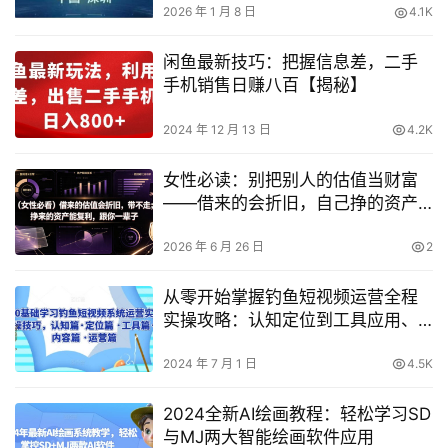
2026 年 1 月 8 日
4.1K
闲鱼最新技巧：把握信息差，二手
手机销售日赚八百【揭秘】
2024 年 12 月 13 日
4.2K
女性必读：别把别人的估值当财富
——借来的会折旧，自己挣的资产
才会复利伴你一生
2026 年 6 月 26 日
2
从零开始掌握钓鱼短视频运营全程
实操攻略：认知定位到工具应用、
内容创作与高效运营
2024 年 7 月 1 日
4.5K
2024全新AI绘画教程：轻松学习SD
与MJ两大智能绘画软件应用