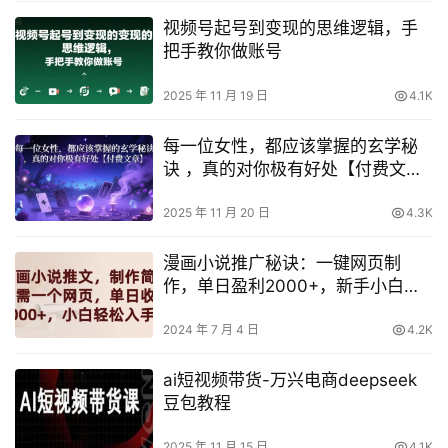
视频号起号到变现的思维逻辑，手
把手教你做账号
2025 年 11 月 19 日
4.1K
每一位女性，都应该掌握的玄学秘
诀 ，真的对你极有好处【付费文
章】
2025 年 11 月 20 日
4.3K
漫画小说推广秘诀：一键网页制
作，单日盈利2000+，新手小白快
速上手【揭秘】
2024 年 7 月 4 日
4.2K
ai短视频带货-万兴电商deepseek
豆包教程
2025 年 11 月 15 日
4.1K