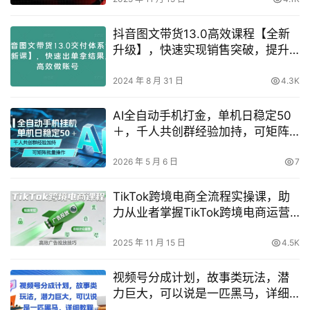
抖音图文带货13.0高效课程【全新
升级】，快速实现销售突破，提升
账号运营效率
2024 年 8 月 31 日
4.3K
AI全自动手机打金，单机日稳定50
＋，千人共创群经验加持，可矩阵
批量操作【揭秘】
2026 年 5 月 6 日
7
TikTok跨境电商全流程实操课，助
力从业者掌握TikTok跨境电商运营
核心技能，高效开展业务
2025 年 11 月 15 日
4.5K
视频号分成计划，故事类玩法，潜
力巨大，可以说是一匹黑马，详细
教程