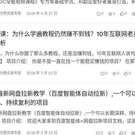
 AIGC全能视频课程》专为零基础学员、AI副业爱好者量身打造，
、图片、音频、视…
付费资源专家
2026 年 4 月 27 日
0
0
0
课：为什么学遍教程仍然赚不到钱？10年互联网老
析
，为什么你跟了那么多教程，还是没赚到钱，10年互联网人说
】 项目介绍： 你是不是一直在找一个能稳定賺钱的项目？ 在那
交了钱，看了大把教程，以为自…
付费资源专家
2026 年 7 月 22 日
0
0
0
年最新网盘拉新教学（百度智能体自动拉新）,一个可
、持续复利的项目
最新网盘拉新教学（百度智能体自动拉新）,一个可以长期深耕、持
 项目介绍： 欢迎大家来到百度智能体×网盘拉新项目文档，这
深耕、持续复利的项目。 什…
付费资源专家
2026 年 3 月 24 日
0
0
0