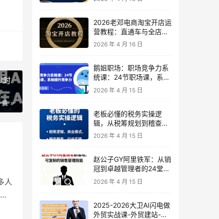
2026老邓电商淘宝开店运
营教程：直通车与全店推
广系统课
2026 年 4 月 16 日
鹅姐职场：职场竞争力系
统课：24节职场课，系统
I时
提升竞争力
2026 年 4 月 15 日
一篇
老板必懂的税务实操逻
辑，从税筹规划到稽查应
对，为企业稳健增长保驾
2026 年 4 月 15 日
护航
赵公子GY阿里铁军：从销
冠到卓越管理者的24堂实
战课
多人
2026 年 4 月 15 日
项
2025-2026大卫AI闪电做
外贸实战课-外贸建站-开