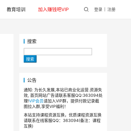
教育培训
加入赚钱吧VIP
登录
注册
搜索
搜索
公告
通知: 为长久发展,本站已商业化运营.资源失
效, 首页网站广告请联系客服QQ:363094处
理!
VIP会员
请加入VIP群，提供付款记录截
图拉入群,享受VIP福利！
本站支持课程资源互换，优质课程资源互换
请联系在线客服QQ：363094(备注：课程
互换)