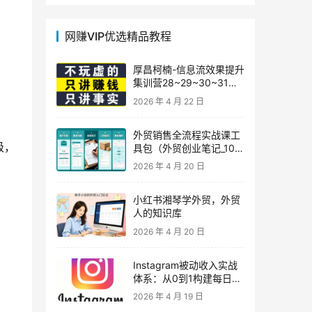
网赚VIP优选精品教程
厚昌柯楠-信息流效果提升
集训营28~29~30~31
期，智能投放·巨量AD/百
2026 年 4 月 22 日
度优化·AI提效指南
外贸销售全流程实战课工
级，
具包（外贸创业笔记_10年
外贸经验）
2026 年 4 月 20 日
小红书湘琴学外贸，外贸
人的知识库
2026 年 4 月 20 日
Instagram被动收入实战
体系：从0到1构建每日盈
利的自动销售漏斗
2026 年 4 月 19 日