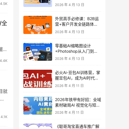
发客户-内容营销-从0到3
4.5K
2026 年 4 月 13 日
做外贸实战课6-27期
外贸高手必修课：B2B运
/全
营+客户开发全链路体系
课 | 从0到1成为外贸精英
2026 年 4 月 13 日
零基础AI缩略图设计
感渲染
+Photoshop从入门到精
通 全套教程（含形象照拍
2026 年 4 月 13 日
4.4K
摄精修）
必火Ai-豆包AI训练营，掌
握豆包AI，成为AI时代的
全能型人才
2026 年 4 月 11 日
目就
备
2026年铁甲有好招：全域
素材破局AI 视觉化与短剧
营销实战指南——高效增
2026 年 4 月 11 日
长秘籍，系统掌握可落
4.1K
地、能跑量的内容与投放
《聪哥淘宝直通车推广解
策略