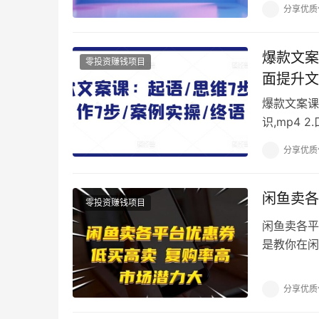
分享优质
爆款文案
零投资赚钱项目
面提升文
爆款文案课
识,mp4 
文字情绪ev
分享优质
闲鱼卖各
零投资赚钱项目
闲鱼卖各平
是教你在闲
好：高返利
分享优质