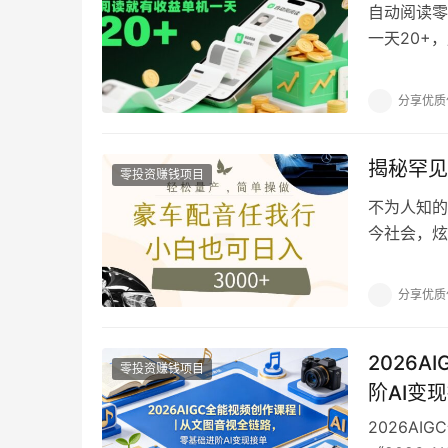
自动阅读零
一天20+
你，只要按
分享优质
揭秘罕见
零投资赚钱项目
不为人知的
今社会，炫
人们提供了
分享优质
2026
零投资赚钱项目
阶AI变
2026A