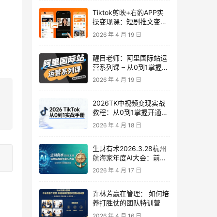
Tiktok剪映+右豹APP实
操变现课：短剧推文变现
全教程来了！
2026 年 4 月 19 日
醒目老师：阿里国际站运
营系列课 – 从0到1掌握平
台运营核心技巧
2026 年 4 月 19 日
2026TK中视频变现实战
教程：从0到1掌握开通、
养号、剪辑到变现，新手
2026 年 4 月 18 日
副业首选
生财有术2026.3.28杭州
航海家年度AI大会：前沿
趋势×落地案例×技能图谱
2026 年 4 月 17 日
许林芳赢在管理： 如何培
养打胜仗的团队特训营
2026 年 4 月 16 日