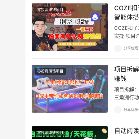
COZE
零投资赚钱项目
智能体搭
COZE扣
实操 项目
“像素风格
分享优质
项目拆解
零投资赚钱项目
賺钱
项目拆解：
三角洲行动
度高，那就
分享优质
自动阅读
零投资赚钱项目