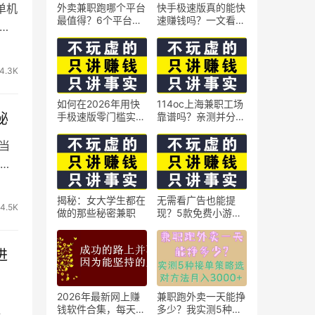
单机
外卖兼职跑哪个平台
快手极速版真的能快
最值得？6个平台实
速赚钱吗？一文看懂
测对比
真相
4.3K
如何在2026年用快
114oc上海兼职工场
秘
手极速版零门槛实现
靠谱吗？亲测并分享
日赚50元？5个实操
3个最新上海兼职机
技巧
会
当
为
揭秘：女大学生都在
无需看广告也能提
4.5K
做的那些秘密兼职
现？5款免费小游戏
实测可到账支付宝
进
2026年最新网上赚
兼职跑外卖一天能挣
钱软件合集，每天免
多少？我实测5种接