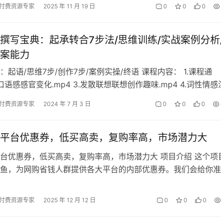
付费资源专家
2025 年 11 月 19 日
0
0
0
撰写宝典：起承转合7步法/思维训练/实战案例分析
案能力
：起语/思维7步/创作7步/案例实操/终语 课程内容： 1.课程通
2.口语感感官变化.mp4 3.发散联想联想创作趣味.mp4 4.词性情
 …
付费资源专家
2024 年 7 月 3 日
0
0
0
平台优惠券，低买高卖，复购率高，市场潜力大
台优惠券，低买高卖，复购率高，市场潜力大 项目介绍 这个项
鱼，为网购省钱人群提供各大平台的内部优惠券。我们会给你准
商品库、自动发券工具、引流话术…
付费资源专家
2025 年 12 月 12 日
0
0
0