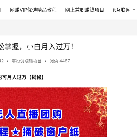
目
网赚VIP优选精品教程
网上兼职赚钱项目
it互联网
松掌握，小白月入过万！
42
•
零投资赚钱项目
•
阅读 4487
也可月人过万【揭秘】