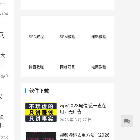
系统
费网上兼职赚钱正规
单策略，选对方法月
平台推荐(每日更
入3000+
新)！
194
兵
SEO教程
SEM教程
建站教程
句大
些
抖音教程
网赚项目
电商教程
3
软件下载
以
wps2023电信版,一直在
用，无广告
续
2026 年 3 月 27 日
是一
视频搬运去重方法（2026
2.1K