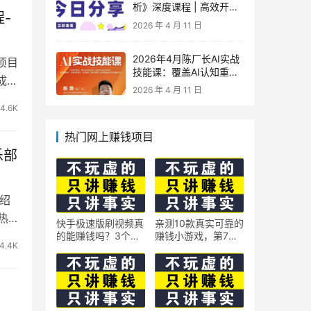
析》深度课程 | 高效开
-
车、极速投产系统实操课
2026 年 4 月 11 日
2026年4月陈厂长AI实战
项目
技能课：覆盖AI认知重
成
构、智能体与大模型解
2026 年 4 月 11 日
析、提示词工程、AI记忆
4.6K
体系、语料运营及coze平
台智能体搭建全核心内容
热门网上赚钱项目
乐部
绍
热
快手极速版刷视频真
亲测10款真实可靠的
的能赚钱吗？3个隐
赚钱小游戏，第7款
4.4K
藏技巧实测揭秘
最适合通勤路上玩