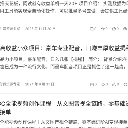
撸天花板，阅读就有收益单机一天20+ 项目介绍： 实测数据为
，用工具能实现全自动化操作，可以批量多号去做，会提供工具给
照教程做，是100%有收益的…
付费资源专家
2025 年 11 月 20 日
0
0
0
高收益小众项目：豪车专业配音，日赚丰厚收益揭
暴力小项目，豪车配音，日入几张【揭秘】 简介： 背景介绍:在
富已成为一种流行文化，而豪车配音项目正是抓住了这一趋势，
一种惊艳的炫富方式。通过软 件…
付费资源专家
2024 年 8 月 31 日
0
0
0
AIGC全能视频创作课程｜从文图音视全链路，零基础
现接单
IGC全能视频创作课程｜从文图音视全链路，零基础进阶AI变现接单