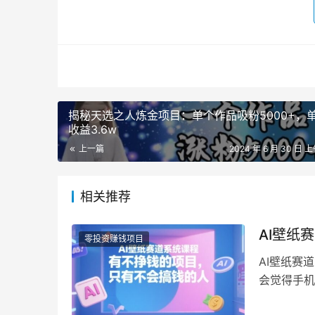
揭秘天选之人炼金项目：单个作品吸粉5000+，
收益3.6w
上一篇
2024 年 6 月 30 日 上
相关推荐
AI壁纸
零投资赚钱项目
AI壁纸赛
会觉得手机
目，只有不