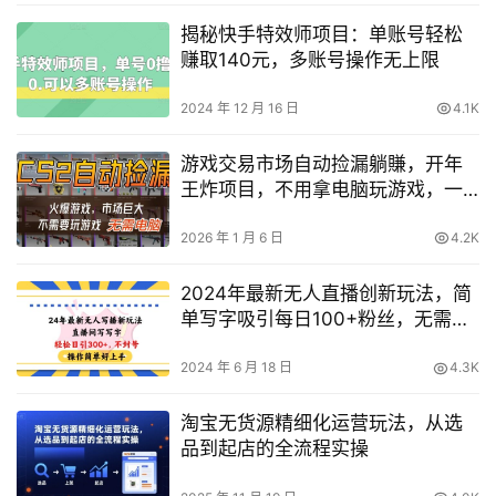
揭秘快手特效师项目：单账号轻松
赚取140元，多账号操作无上限
2024 年 12 月 16 日
4.1K
游戏交易市场自动捡漏躺賺，开年
王炸项目，不用拿电脑玩游戏，一
部手机轻松日入5张+【揭秘】
2026 年 1 月 6 日
4.2K
2024年最新无人直播创新玩法，简
单写字吸引每日100+粉丝，无需封
号轻松上手指南【深度揭秘】
2024 年 6 月 18 日
4.3K
淘宝无货源精细化运营玩法，从选
品到起店的全流程实操