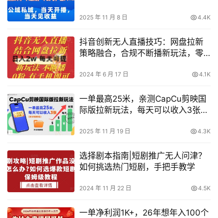
量风口，日入1k（独家技术）【揭
秘】
2025 年 11 月 8 日
4.4K
抖音创新无人直播技巧：网盘拉新
策略融合，合规不断播新玩法，零
粉丝手机操作指南【独家揭秘】
2024 年 6 月 17 日
4.1K
一单最高25米，亲测CapCu剪映国
际版拉新玩法，每天可以收入3张
（附详细教程）
2025 年 11 月 19 日
4.3K
选择剧本指南|短剧推广无人问津？
如何挑选热门短剧，手把手教学
2024 年 11 月 22 日
4.5K
一单净利润1K+，26年想年入100个