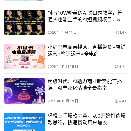
抖音10W粉丝的AI脱口秀教学，普
通人也能上手的AI短视频项目，5分
钟学会，撸伙伴计划收益
2026 年 4 月 11 日
1.4K
小红书电商直播营，直播带货+店铺
运营+笔记运营=全电商
2025 年 11 月 19 日
4.2K
超级时代：AI助力商业新势能直播
课，AI产业化落地全景指南
2025 年 11 月 19 日
4.4K
轻松上手爆款内容，从0开始打造爆
款思维，快速撬动用户增长