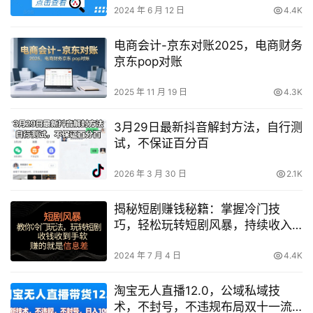
2024 年 6 月 12 日
4.4K
电商会计-京东对账2025，电商财务
京东pop对账
2025 年 11 月 19 日
4.3K
3月29日最新抖音解封方法，自行测
试，不保证百分百
2026 年 3 月 30 日
2.1K
揭秘短剧赚钱秘籍：掌握冷门技
巧，轻松玩转短剧风暴，持续收入
不停歇【操作技巧】
2024 年 7 月 4 日
4.4K
淘宝无人直播12.0，公域私域技
术，不封号，不违规布局双十一流