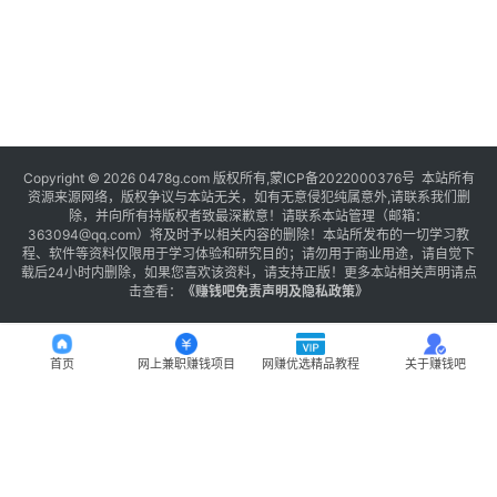
Copyright © 2026 0478g.com 版权所有,蒙ICP备2022000376号 本站所有
资源来源网络，版权争议与本站无关，如有无意侵犯纯属意外,请联系我们删
除，并向所有持版权者致最深歉意！请联系本站管理（邮箱：
363094@qq.com）将及时予以相关内容的删除！本站所发布的一切学习教
程、软件等资料仅限用于学习体验和研究目的；请勿用于商业用途，请自觉下
载后24小时内删除，如果您喜欢该资料，请支持正版！更多本站相关声明请点
击查看：
《
赚钱吧免责声明及隐私政策
》
首页
网上兼职赚钱项目
网赚优选精品教程
关于赚钱吧