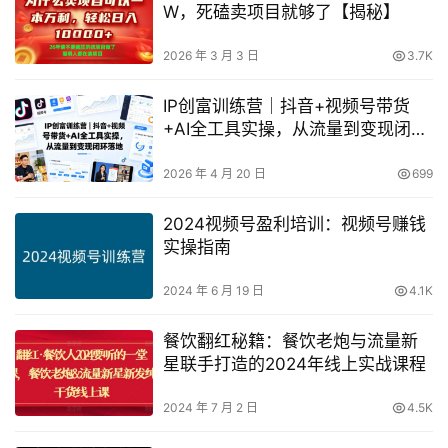
W，死磕卖项目就够了【揭秘】
2026 年 3 月 3 日
3.7K
IP创富训练营｜抖音+视频号带货
+AI全工具实操，从流量到变现闭环
落地
2026 年 4 月 20 日
699
2024视频号盈利培训：视频号赚钱
实操指南
2024 年 6 月 19 日
4.1K
餐饮翻红秘籍：餐饮老炮与流量新
星联手打造的2024年线上实战课程
2024 年 7 月 2 日
4.5K