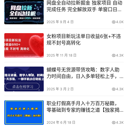
网盘全自动拉新掘金 独家项目 自动
完成任务 完全解放双手 单窗口日入
3张 可矩阵【揭秘】
2025 年 9 月 4 日
4.0K
女粉项目新玩法单日收益6张+不违
规不封号高转化
2025 年 11 月 18 日
4.3K
蝴蝶号无货源带货攻略：数字人助
力时间自由，日入多单轻松上手，
手机操作小白也能快速入门
2025 年 3 月 2 日
4.3K
职业打假高手月入十万百万秘籍，
零基础到专家的赚钱之道【独家揭
秘】
2024 年 6 月 18 日
4.3K