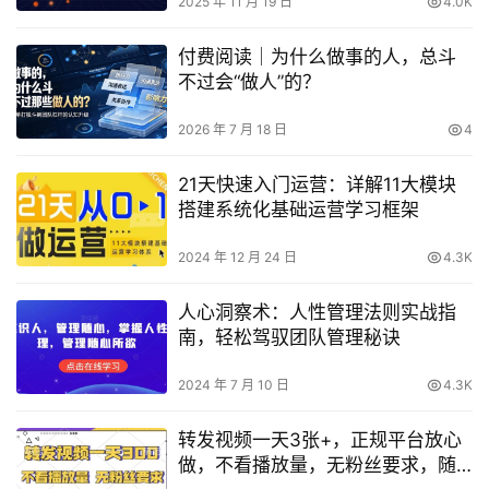
2025 年 11 月 19 日
4.0K
付费阅读｜为什么做事的人，总斗
不过会“做人”的？
2026 年 7 月 18 日
4
21天快速入门运营：详解11大模块
搭建系统化基础运营学习框架
2024 年 12 月 24 日
4.3K
人心洞察术：人性管理法则实战指
南，轻松驾驭团队管理秘诀
2024 年 7 月 10 日
4.3K
转发视频一天3张+，正规平台放心
做，不看播放量，无粉丝要求，随