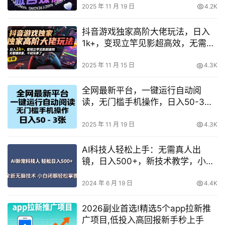
2025 年 11 月 19 日
4.2K
抖音游戏独家高阶大佬玩法，日入
1k+，变现立竿见影超高效，无需播
放量，干就完事了【揭秘】
2025 年 11 月 15 日
4.3K
全网最新平台，一键运行自动阅
读，无门槛手机操作，日入50-3张
+【揭秘】
2025 年 11 月 19 日
4.3K
AI科技人轻松上手：无需真人出
镜，日入500+，新技术教学，小白
也能轻松掌握
2024 年 6 月 19 日
4.4K
2026副业首选!精选5个app拉新推
广项目,低投入高回报新手秒上手