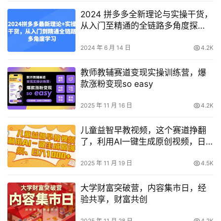
2024 拼多多全新理论与实操干货，
从入门至精通的全链路多角度探
秘！
2024 年 6 月 14 日
4.2K
教师教辅赛道变现实操训练营，爆
款涨粉变现so easy
2025 年 11 月 16 日
4.2K
儿童益智早教视频，这个赛道挣翻
了，利用AI一键生成原创视频，日
入1k+【揭秘】
2025 年 11 月 19 日
4.5K
大学财富突破营，内容集市日，经
验共享，财富共创
2025 年 11 月 28 日
4.2K