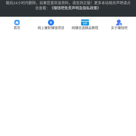
载后24小时内删除，如果您喜欢该资料，请支持正版！更多本站相关声明请点
击查看：
《
赚钱吧免责声明及隐私政策
》
首页
网上兼职赚钱项目
网赚优选精品教程
关于赚钱吧