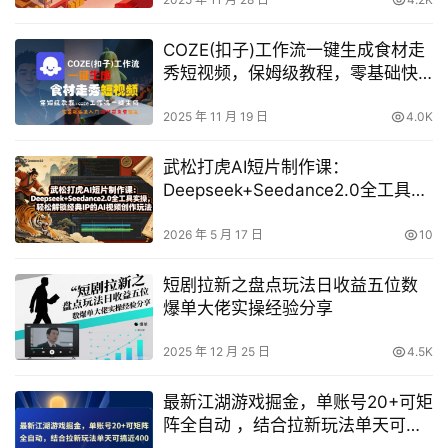
COZE(扣子)工作流一键生成食材走
秀短视频，保姆级教程，零基础快
速入门
2025 年 11 月 19 日
4.0K
武松打虎AI短片制作课：
Deepseek+Seedance2.0全工具实
操，轻松解锁经典IP的AI视频创作玩
法
2026 年 5 月 17 日
10
短剧拉新之盘点玩法日收益五位数
爆单大佬实操经验分享
2025 年 12 月 25 日
4.5K
最新江湖游戏掘金，单账号20+可矩
阵全自动 ，结合拉新玩法单天可搞
4张+【揭秘】