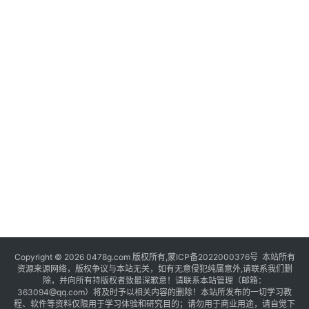
Copyright © 2026 0478g.com 版权所有,蒙ICP备2022000376号 本站所有
资源来源网络，版权争议与本站无关，如有无意侵犯纯属意外,请联系我们删
除，并向所有持版权者致最深歉意！请联系本站管理（邮箱：
363094@qq.com）将及时予以相关内容的删除！本站所发布的一切学习教
程、软件等资料仅限用于学习体验和研究目的；请勿用于商业用途，请自觉下