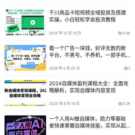
千川商品卡短视频全域投放及搭建
实操，小白轻松学会投流教程
2025 年 12 月 16 日
4.4K
看一个广告一块钱，好评无数的新
平台，不黑号，不养机，一部手机
一天撸几十，可矩阵【揭秘】
2026 年 5 月 20 日
5
2024自媒体盈利课程大全：全面攻
略解析，实现自媒体内容变现
2024 年 6 月 18 日
4.2K
一个人用AI做自媒体，助力零基础
者快速掌握自媒体技能，实现从起
号到变现的突破（更新9月）