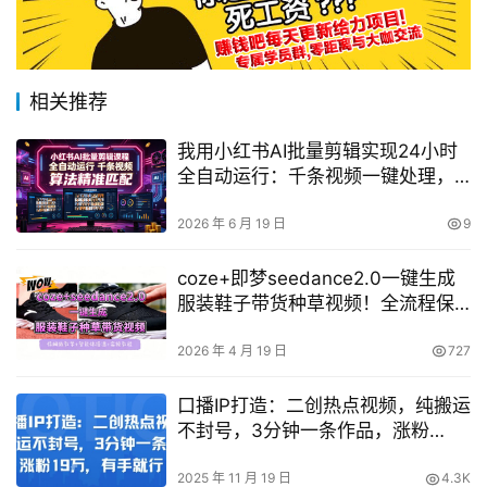
相关推荐
我用小红书AI批量剪辑实现24小时
全自动运行：千条视频一键处理，
解放双手并精准匹配算法
2026 年 6 月 19 日
9
coze+即梦seedance2.0一键生成
服装鞋子带货种草视频！全流程保
姆级教学
2026 年 4 月 19 日
727
口播IP打造：二创热点视频，纯搬运
不封号，3分钟一条作品，涨粉
19w，有手就行
2025 年 11 月 19 日
4.3K