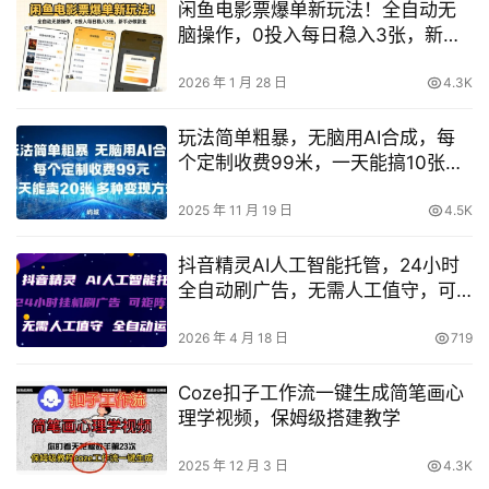
闲鱼电影票爆单新玩法！全自动无
脑操作，0投入每日稳入3张，新手
必做副业【揭秘】
2026 年 1 月 28 日
4.3K
玩法简单粗暴，无脑用AI合成，每
个定制收费99米，一天能搞10张，
多种变现方式
2025 年 11 月 19 日
4.5K
抖音精灵AI人工智能托管，24小时
全自动刷广告，无需人工值守，可
矩阵操作【揭秘】
2026 年 4 月 18 日
719
Coze扣子工作流一键生成简笔画心
理学视频，保姆级搭建教学
2025 年 12 月 3 日
4.3K