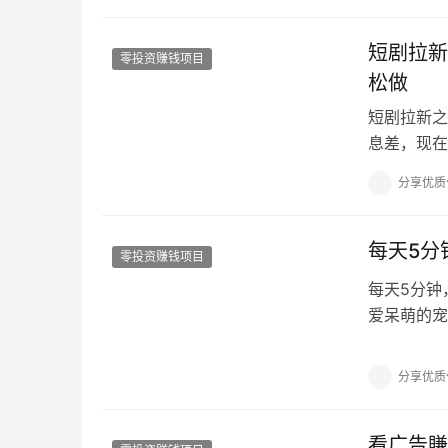
短剧拉新
零投资赚钱项目
松做
短剧拉新之
息差，现在
看着笑、笑
分享优质
每天5分
零投资赚钱项目
每天5分钟
爱呆萌的宠
较大,通过
分享优质
看广告賺