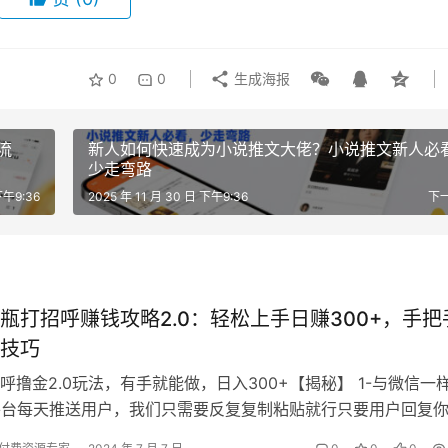
0
0
生成海报
流
新人如何快速成为小说推文大佬？小说推文新人必
少走弯路
下午9:36
2025 年 11 月 30 日 下午9:36
下
瓶打招呼赚钱攻略2.0：轻松上手日赚300+，手把
技巧
呼撸金2.0玩法，有手就能做，日入300+【揭秘】 1-与微信一
,平台每天推送用户，我们只需要反复复制粘贴就行只要用户回复
一份收益，数据是实时…