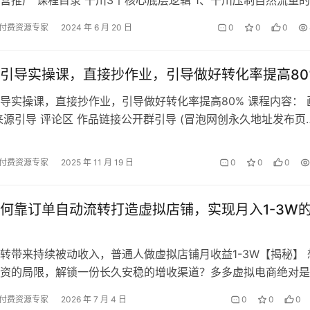
案 2、千川拉动自然流量…
付费资源专家
2024 年 6 月 20 日
0
0
0
引导实操课，直接抄作业，引导做好转化率提高80
导实操课，直接抄作业，引导做好转化率提高80% 课程内容： 
来源引导 评论区 作品链接公开群引导 (冒泡网创永久地址发布页
omp.fun，收藏我回…
付费资源专家
2025 年 11 月 19 日
0
0
0
何靠订单自动流转打造虚拟店铺，实现月入1-3W
转带来持续被动收入，普通人做虚拟店铺月收益1-3W【揭秘】 
资的局限，解锁一份长久安稳的增收渠道？多多虚拟电商绝对是
不同于各类短期爆红的风口项目，…
付费资源专家
2026 年 7 月 4 日
0
0
0