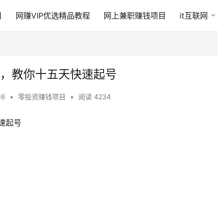
目
网赚VIP优选精品教程
网上兼职赚钱项目
it互联网
账号，教你十五天快速起号
36
•
零投资赚钱项目
•
阅读 4234
快速起号