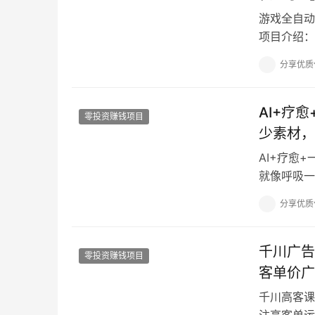
游戏全自动
项目介绍：
20年时间
分享优质
AI+疗
零投资赚钱项目
少素材，
AI+疗愈
就像呼吸一
目介绍： 
分享优质
千川广告
零投资赚钱项目
客单价广
千川高客课
注高客单运