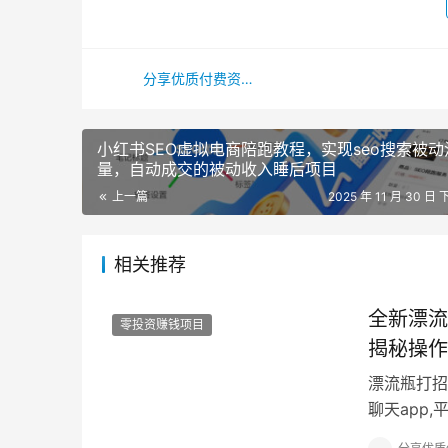
分享优质付费资源专家
小红书SEO虚拟电商陪跑教程，实现seo搜索被动
量，自动成交的被动收入睡后项目
上一篇
2025 年 11 月 30 日 
相关推荐
全新漂流
零投资赚钱项目
揭秘操作
漂流瓶打招
聊天app
就可以获得