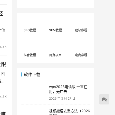
费网上兼职赚钱正规
单策略，选对方法月
平台推荐(每日更
入3000+
新)！
轻
个信
SEO教程
SEM教程
建站教程
？
4.4K
抖音教程
网赚项目
电商教程
上限
 可
软件下载
难度
wps2023电信版,一直在
用，无广告
4.3K
2026 年 3 月 27 日
视频搬运去重方法（2026
天賺