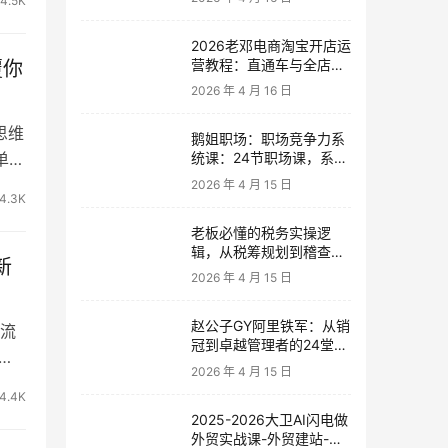
4.5K
2026老邓电商淘宝开店运
营教程：直通车与全店推
覆你
广系统课
2026 年 4 月 16 日
思维
鹅姐职场：职场竞争力系
单账
统课：24节职场课，系统
提升竞争力
2026 年 4 月 15 日
4.3K
老板必懂的税务实操逻
辑，从税筹规划到稽查应
新
对，为企业稳健增长保驾
2026 年 4 月 15 日
护航
赵公子GY阿里铁军：从销
流
冠到卓越管理者的24堂实
马
战课
2026 年 4 月 15 日
4.4K
2025-2026大卫AI闪电做
外贸实战课-外贸建站-开