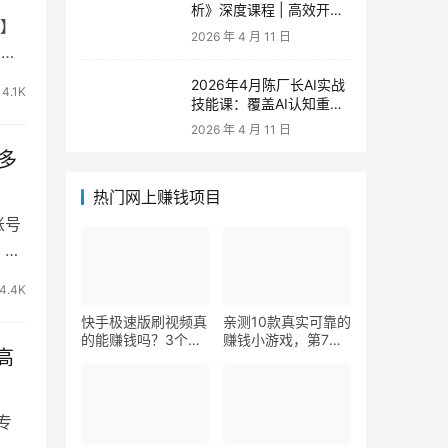
析》深度课程 | 高效开
】
车、极速投产系统实操课
2026 年 4 月 11 日
出有
2026年4月陈厂长AI实战
4.1K
技能课：覆盖AI认知重
构、智能体与大模型解
2026 年 4 月 11 日
析、提示词工程、AI记忆
多
体系、语料运营及coze平
台智能体搭建全核心内容
热门网上赚钱项目
账号
 项
4.4K
快手极速版刷视频真
亲测10款真实可靠的
的能赚钱吗？3个隐
赚钱小游戏，第7款
高
藏技巧实测揭秘
最适合通勤路上玩
专
的原