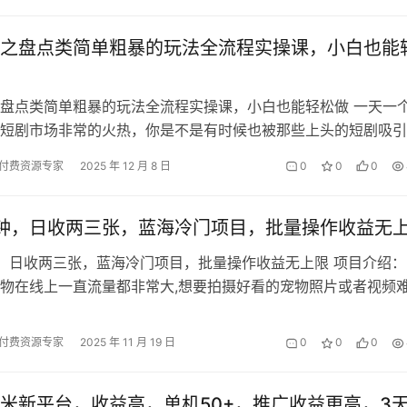
之盘点类简单粗暴的玩法全流程实操课，小白也能
盘点类简单粗暴的玩法全流程实操课，小白也能轻松做 一天一
短剧市场非常的火热，你是不是有时候也被那些上头的短剧吸引
着骂，一集接一集根本停不下来，…
付费资源专家
2025 年 12 月 8 日
0
0
0
钟，日收两三张，蓝海冷门项目，批量操作收益无
，日收两三张，蓝海冷门项目，批量操作收益无上限 项目介绍：
物在线上一直流量都非常大,想要拍摄好看的宠物照片或者视频
AI可以直接生成这种照片，只…
付费资源专家
2025 年 11 月 19 日
0
0
0
米新平台，收益高，单机50+，推广收益更高，3