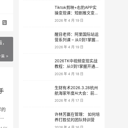
Tiktok剪映+右豹APP实
操变现课：短剧推文变现
全教程来了！
2026 年 4 月 19 日
醒目老师：阿里国际站运
营系列课 – 从0到1掌握平
看，
台运营核心技巧
2026 年 4 月 19 日
一篇
2026TK中视频变现实战
教程：从0到1掌握开通、
养号、剪辑到变现，新手
2026 年 4 月 18 日
副业首选
生财有术2026.3.28杭州
手
航海家年度AI大会：前沿
趋势×落地案例×技能图谱
2026 年 4 月 17 日
样的
许林芳赢在管理： 如何培
你，
养打胜仗的团队特训营
2026 年 4 月 16 日