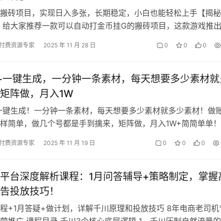
搬砖项目，实现日入多张，长期稳定，小白也能轻松上手【揭秘
 给大家推荐一款可以自动打金币挂G的搬砖项目，这款游戏推
了，打金币项目很稳定，现在我们…
付费资源专家
2025 年 11 月 28 日
0
0
0
愈+一键生成，一分钟一条素材，每天想要多少素材就
矩阵做，月入1W
+一键生成！一分钟一条素材，每天想要多少素材就多少素材！做
样简单，做几个号都是手到擒来，矩阵做，月入1W+简简单单！
说句实话，现在工作压力大，…
付费资源专家
2025 年 11 月 19 日
0
0
0
平台深度解析课程：1月问答辅导+策略制定，掌握
告投放技巧！
程+1月答疑+做计划，详解千川原理和投放技巧 8年电商老司机
营推广 课程目录 千川3个核心底层逻辑 1、千川压制自然流量