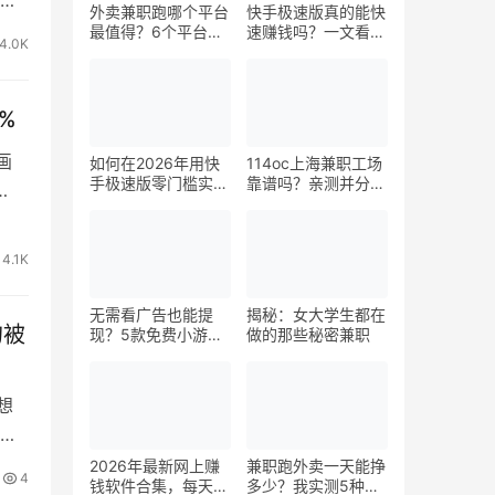
外卖兼职跑哪个平台
快手极速版真的能快
最值得？6个平台实
速赚钱吗？一文看懂
4.0K
测对比
真相
%
画
如何在2026年用快
114oc上海兼职工场
手极速版零门槛实现
靠谱吗？亲测并分享
日赚50元？5个实操
3个最新上海兼职机
技巧
会
4.1K
无需看广告也能提
揭秘：女大学生都在
的被
现？5款免费小游戏
做的那些秘密兼职
实测可到账支付宝
想
优
2026年最新网上赚
兼职跑外卖一天能挣
4
钱软件合集，每天免
多少？我实测5种接