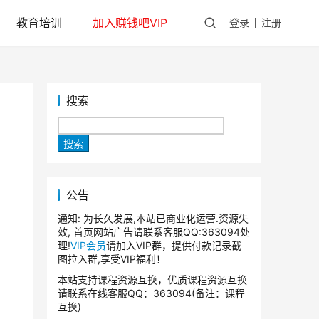
教育培训
加入赚钱吧VIP
登录
注册
搜索
搜索
公告
通知: 为长久发展,本站已商业化运营.资源失
效, 首页网站广告请联系客服QQ:363094处
理!
VIP会员
请加入VIP群，提供付款记录截
图拉入群,享受VIP福利！
本站支持课程资源互换，优质课程资源互换
请联系在线客服QQ：363094(备注：课程
互换)