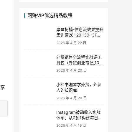
网赚VIP优选精品教程
厚昌柯楠-信息流效果提升
集训营28~29~30~31
期，智能投放·巨量AD/百
2026 年 4 月 22 日
度优化·AI提效指南
外贸销售全流程实战课工
具包（外贸创业笔记_10年
！
外贸经验）
2026 年 4 月 20 日
小红书湘琴学外贸，外贸
分享
人的知识库
2026 年 4 月 20 日
Instagram被动收入实战
体系：从0到1构建每日盈
利的自动销售漏斗
2026 年 4 月 19 日