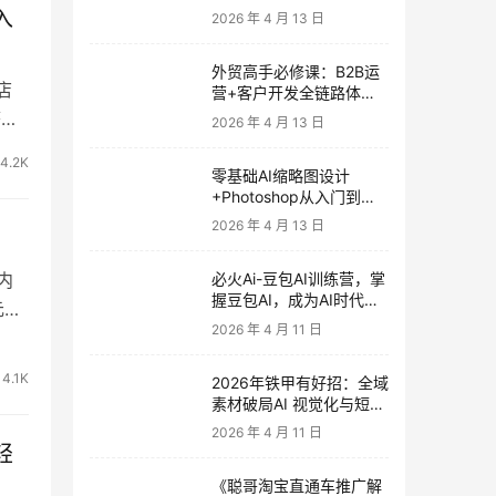
发客户-内容营销-从0到3
入
2026 年 4 月 13 日
做外贸实战课6-27期
外贸高手必修课：B2B运
店
营+客户开发全链路体系
课 | 从0到1成为外贸精英
搭建
2026 年 4 月 13 日
4.2K
零基础AI缩略图设计
+Photoshop从入门到精
通 全套教程（含形象照拍
2026 年 4 月 13 日
摄精修）
内
必火Ai-豆包AI训练营，掌
握豆包AI，成为AI时代的
元。
全能型人才
2026 年 4 月 11 日
4.1K
2026年铁甲有好招：全域
素材破局AI 视觉化与短剧
营销实战指南——高效增
2026 年 4 月 11 日
长秘籍，系统掌握可落
轻
地、能跑量的内容与投放
《聪哥淘宝直通车推广解
策略