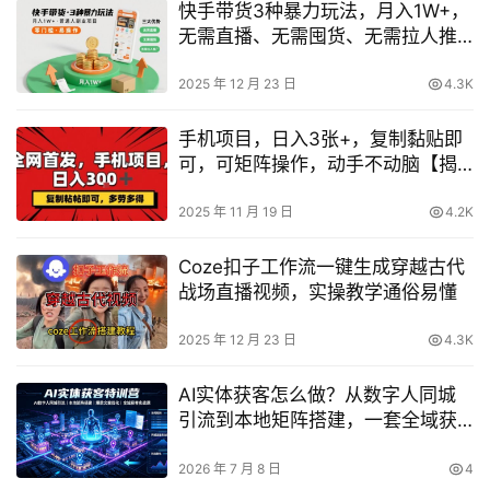
快手带货3种暴力玩法，月入1W+，
无需直播、无需囤货、无需拉人推
广，适合普通人副业项目
2025 年 12 月 23 日
4.3K
手机项目，日入3张+，复制黏贴即
可，可矩阵操作，动手不动脑【揭
秘】
2025 年 11 月 19 日
4.2K
Coze扣子工作流一键生成穿越古代
战场直播视频，实操教学通俗易懂
2025 年 12 月 23 日
4.3K
AI实体获客怎么做？从数字人同城
引流到本地矩阵搭建，一套全域获
客实战方法讲透
2026 年 7 月 8 日
4