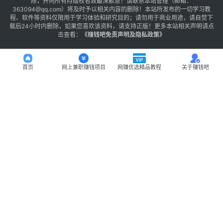
除，并向所有持版权者致最深歉意！请联系本站管理（邮箱：
363094@qq.com）将及时予以相关内容的删除！本站所发布的一切学习教
程、软件等资料仅限用于学习体验和研究目的；请勿用于商业用途，请自觉下
载后24小时内删除，如果您喜欢该资料，请支持正版！更多本站相关声明请点
击查看：
《
赚钱吧免责声明及隐私政策
》
首页
网上兼职赚钱项目
网赚优选精品教程
关于赚钱吧