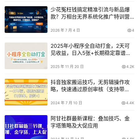
少花冤枉钱搞定精准引流与新品爆
款？万相台无界系统化推广特训营
V10.0实战解析
2026 年 7 月 4 日
4
2025年小程序全自动打金，2天可
见收益，日入5张+长期稳定靠谱，
小白宝妈轻松上手【揭秘】
2025 年 11 月 20 日
4.2K
抖音独家搬运技巧，无剪辑操作攻
略，快速通过原创审核（支持带
货，参与抖音+计划）【独家解析】
2024 年 7 月 10 日
4.4K
阿甘社群最新课程：叠加技巧、金
字塔策略及大促应用