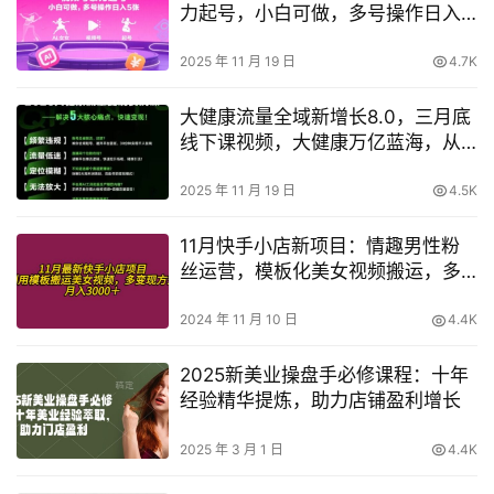
力起号，小白可做，多号操作日入5
张
2025 年 11 月 19 日
4.7K
大健康流量全域新增长8.0，三月底
线下课视频，大健康万亿蓝海，从
类目突围到模式迭代
2025 年 11 月 19 日
4.5K
11月快手小店新项目：情趣男性粉
丝运营，模板化美女视频搬运，多
渠道盈利，月入3000+轻松实现
2024 年 11 月 10 日
4.4K
2025新美业操盘手必修课程：十年
经验精华提炼，助力店铺盈利增长
2025 年 3 月 1 日
4.4K