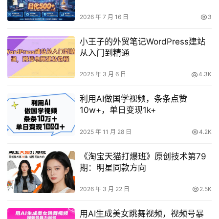
操揭秘
2026 年 7 月 16 日
3
小王子的外贸笔记WordPress建站
从入门到精通
2025 年 3 月 6 日
4.3K
利用AI做国学视频，条条点赞
10w+，单日变现1k+
2025 年 11 月 28 日
4.2K
《淘宝天猫打爆班》原创技术第79
期：明星同款方向
2026 年 3 月 22 日
2.5K
用AI生成美女跳舞视频，视频号暴