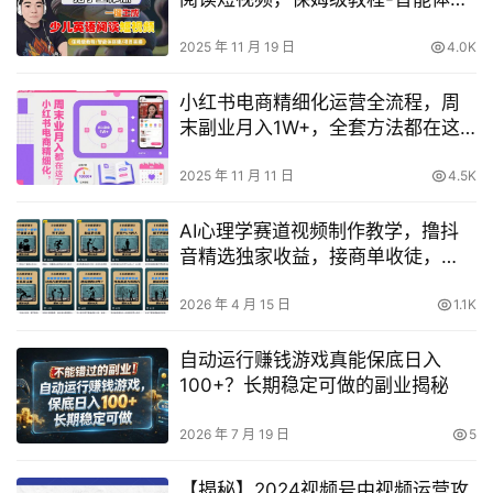
建-项目实操
2025 年 11 月 19 日
4.0K
小红书电商精细化运营全流程，周
末副业月入1W+，全套方法都在这
了
2025 年 11 月 11 日
4.5K
AI心理学赛道视频制作教学，撸抖
音精选独家收益，接商单收徒，
90W粉丝博主+50W粉丝博主双教
程
2026 年 4 月 15 日
1.1K
自动运行赚钱游戏真能保底日入
100+？长期稳定可做的副业揭秘
2026 年 7 月 19 日
5
【揭秘】2024视频号中视频运营攻