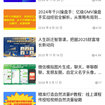
2024 年 11 月 24 日
4.6K
2024年千川操盘手：亿级GMV操盘
手实战经验全解析，从策略布局到
执行细节，揭秘成功之道
2024 年 8 月 20 日
4.1K
人生跃迁智慧课，把据2025财富增
长新动向
2025 年 11 月 16 日
4.4K
微信模拟图片生成，聊天，单聊群
聊，发朋友圈，自定义名字头像，
转账红包等所有功能都可以生成
2026 年 5 月 17 日
17
精准打造自然流量IP教程：线上课程
传授短视频自然流量秘籍