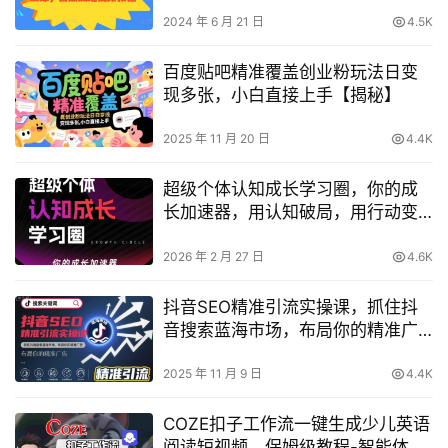
2024 年 6 月 21 日
4.5K
百度贴吧精准覆盖创业粉玩法日变
现多张，小白直接上手【揭秘】
2025 年 11 月 20 日
4.4K
超级个体认知成长学习圈，你的成
长加速器，用认知破局，用行动变
现
2026 年 2 月 27 日
4.6K
抖音SEO精准引流实操课，抓住抖
音搜索蓝海市场，布局你的精准广
告
2025 年 11 月 9 日
4.4K
COZE扣子工作流一键生成少儿英语
阅读短视频，保姆级教程-智能体搭