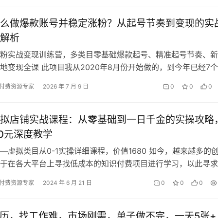
么做爆款账号并稳定涨粉？从起号节奏到变现的实
解析
粉实战变现训练营，多类目零基础爆款起号、精准起号节奏、新
地变现全课 此项目我从2020年8月份开始做的，到今年已经7
到现在，不吹不夸，最少盈利3…
付费资源专家
2026 年 7 月 9 日
0
0
0
拟店铺实战课程：从零基础到一日千金的实操攻略
80元深度教学
—虚拟类目从0-1实操详细课程，价值1680 如今，越来越多的
于在各大平台上寻找低成本的知识付费项目进行学习，以此寻求
会。然而，淘宝对于虚拟类目…
付费资源专家
2024 年 6 月 21 日
0
0
0
简历，找工作难，市场刚需，单子做不完，一天5张+