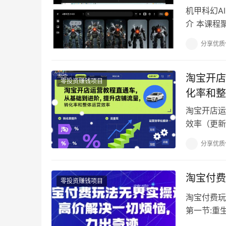
机甲科幻A
介 本课程
到成片的完
分享优质
淘宝开店
零投资赚钱项目
化率和整
淘宝开店运
效率（更新
盘人群推广
分享优质
淘宝付费
零投资赚钱项目
淘宝付费玩
第一节:重生
品抢占先机