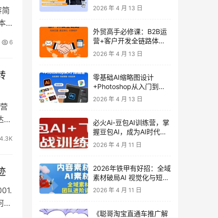
发客户-内容营销-从0到3
2026 年 4 月 13 日
容简
做外贸实战课6-27期
本
外贸高手必修课：B2B运
营+客户开发全链路体系
6
课 | 从0到1成为外贸精英
2026 年 4 月 13 日
转
零基础AI缩略图设计
+Photoshop从入门到精
通 全套教程（含形象照拍
2026 年 4 月 13 日
摄精修）
营
达摩
必火Ai-豆包AI训练营，掌
握豆包AI，成为AI时代的
4.3K
全能型人才
2026 年 4 月 11 日
2026年铁甲有好招：全域
迹
素材破局AI 视觉化与短剧
营销实战指南——高效增
1.
2026 年 4 月 11 日
长秘籍，系统掌握可落
何选
地、能跑量的内容与投放
《聪哥淘宝直通车推广解
策略