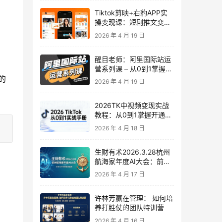
Tiktok剪映+右豹APP实
操变现课：短剧推文变现
全教程来了！
2026 年 4 月 19 日
醒目老师：阿里国际站运
营系列课 – 从0到1掌握平
台运营核心技巧
0的
2026 年 4 月 19 日
2026TK中视频变现实战
教程：从0到1掌握开通、
养号、剪辑到变现，新手
2026 年 4 月 18 日
副业首选
生财有术2026.3.28杭州
航海家年度AI大会：前沿
趋势×落地案例×技能图谱
2026 年 4 月 17 日
许林芳赢在管理： 如何培
养打胜仗的团队特训营
2026 年 4 月 16 日