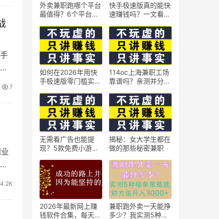
外卖兼职跑哪个平台
快手极速版真的能快
最值得？6个平台实
速赚钱吗？一文看懂
战
测对比
真相
手
个年
如何在2026年用快
114oc上海兼职工场
手极速版零门槛实现
靠谱吗？亲测并分享
7
日赚50元？5个实操
3个最新上海兼职机
技巧
会
，
无需看广告也能提
揭秘：女大学生都在
现？5款免费小游戏
做的那些秘密兼职
创业
实测可到账支付宝
更
4.2K
2026年最新网上赚
兼职跑外卖一天能挣
钱软件合集，每天免
多少？我实测5种接