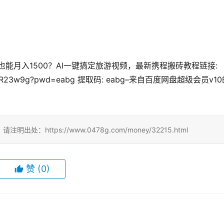
号也能月入1500？AI一键搞定旅游视频，最新携程搬砖教程链接: 
rR6khaxR23w9g?pwd=eabg 提取码: eabg–来自百度网盘超级会员v1
ttps://www.0478g.com/money/32215.html
赞
(0)