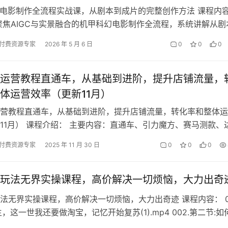
I电影制作全流程实战课，从剧本到成片的完整创作方法 课程内
聚焦AIGC与实景融合的机甲科幻电影制作全流程，系统讲解从剧
整创作方法。课程涵盖：剧本…
付费资源专家
2026 年 5 月 6 日
0
0
0
运营教程直通车，从基础到进阶，提升店铺流量，
体运营效率（更新11月）
营教程直通车，从基础到进阶，提升店铺流量，转化率和整体运
11月） 课程介绍： 主要内容：直通车、引力魔方、赛马测款、
等多个核心内容。通过详细的案…
付费资源专家
2025 年 11 月 30 日
0
0
0
玩法无界实操课程，高价解决一切烦恼，大力出奇
法无界实操课程，高价解决一切烦恼，大力出奇迹 课程内容： 00
，这一世我还要做淘宝，记忆开始复苏(1).mp4 002.第二节:如
，开干!(…