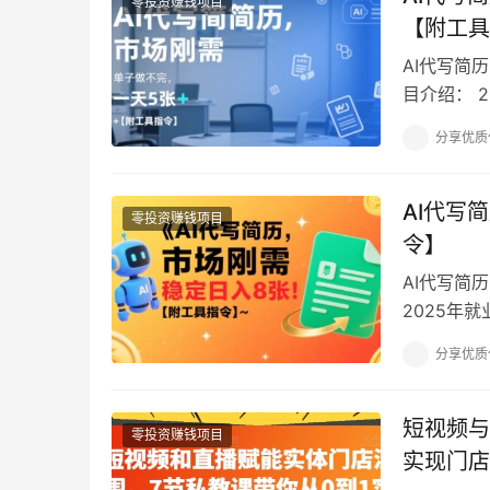
零投资赚钱项目
【附工具
AI代写简
目介绍： 
大!! 因
分享优质
AI代写
零投资赚钱项目
令】
AI代写简
2025年
个领域的需
分享优质
短视频与
零投资赚钱项目
实现门店