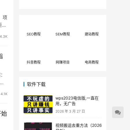
费网上兼职赚钱正规
单策略，选对方法月
平台推荐(每日更
入3000+
新)！
 项
巨
SEO教程
SEM教程
建站教程
4.3K
指
抖音教程
网赚项目
电商教程
绍：
此这
软件下载
4.1K
wps2023电信版,一直在
用，无广告
2026 年 3 月 27 日
开始
视频搬运去重方法（2026