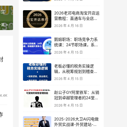
阵立
2026老邓电商淘宝开店运
营教程：直通车与全店推
广系统课
一篇
2026 年 4 月 16 日
鹅姐职场：职场竞争力系
统课：24节职场课，系统
提升竞争力
2026 年 4 月 15 日
封
老板必懂的税务实操逻
辑，从税筹规划到稽查应
对，为企业稳健增长保驾
2026 年 4 月 15 日
护航
赵公子GY阿里铁军：从销
4.4K
冠到卓越管理者的24堂实
战课
2026 年 4 月 15 日
作
2025-2026大卫AI闪电做
外贸实战课-外贸建站-开