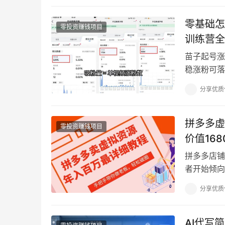
零基础怎
零投资赚钱项目
训练营全
苗子起号涨
稳涨粉可落
头。 一直
分享优质
拼多多虚
零投资赚钱项目
价值16
拼多多店铺
者开始倾向
多的收益机
分享优质
AI代写