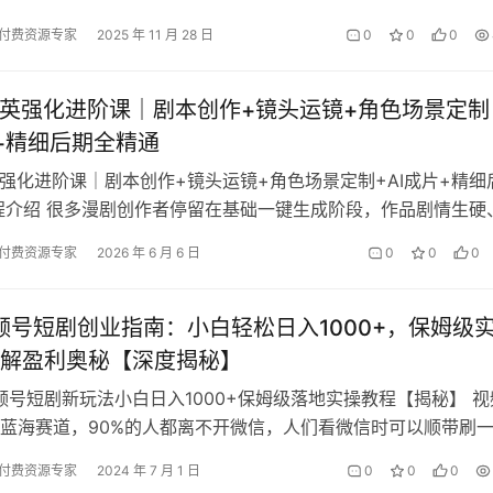
付费资源专家
2025 年 11 月 28 日
0
0
0
精英强化进阶课｜剧本创作+镜头运镜+角色场景定制
片+精细后期全精通
英强化进阶课｜剧本创作+镜头运镜+角色场景定制+AI成片+精细
程介绍 很多漫剧创作者停留在基础一键生成阶段，作品剧情生硬
面风格混乱、人物场景同…
付费资源专家
2026 年 6 月 6 日
0
0
0
视频号短剧创业指南：小白轻松日入1000+，保姆级
解盈利奥秘【深度揭秘】
视频号短剧新玩法小白日入1000+保姆级落地实操教程【揭秘】 视
蓝海赛道，90%的人都离不开微信，人们看微信时可以顺带刷
用切换APP，很方便，而…
付费资源专家
2024 年 7 月 1 日
0
0
0