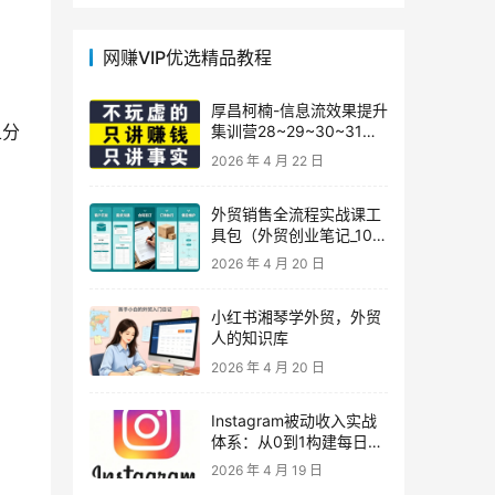
网赚VIP优选精品教程
厚昌柯楠-信息流效果提升
五分
集训营28~29~30~31
期，智能投放·巨量AD/百
2026 年 4 月 22 日
度优化·AI提效指南
外贸销售全流程实战课工
具包（外贸创业笔记_10年
外贸经验）
2026 年 4 月 20 日
小红书湘琴学外贸，外贸
人的知识库
2026 年 4 月 20 日
Instagram被动收入实战
体系：从0到1构建每日盈
利的自动销售漏斗
2026 年 4 月 19 日