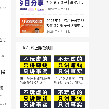
析》深度课程 | 高效开
车、极速投产系统实操课
4.3K
2026 年 4 月 11 日
2026年4月陈厂长AI实战
技能课：覆盖AI认知重
构、智能体与大模型解
2026 年 4 月 11 日
析、提示词工程、AI记忆
体系、语料运营及coze平
后期
台智能体搭建全核心内容
、镜
热门网上赚钱项目
2
实操
快手极速版刷视频真
亲测10款真实可靠的
的能赚钱吗？3个隐
赚钱小游戏，第7款
藏技巧实测揭秘
最适合通勤路上玩
频
一下
4.2K