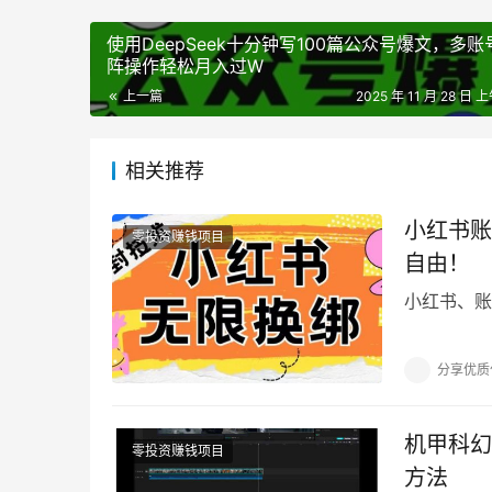
使用DeepSeek十分钟写100篇公众号爆文，多账
阵操作轻松月入过W
上一篇
2025 年 11 月 28 日 上
相关推荐
小红书账
零投资赚钱项目
自由！
小红书、账
分享优质
机甲科幻
零投资赚钱项目
方法