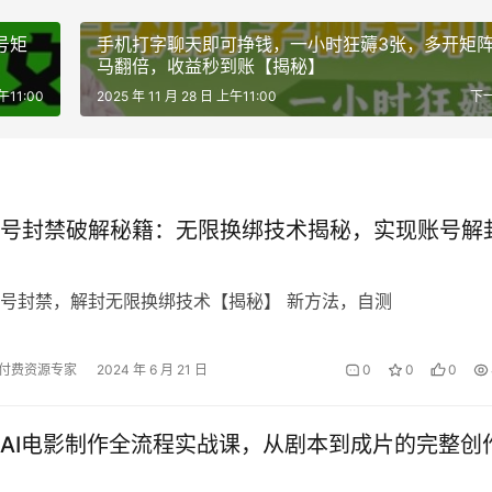
号矩
手机打字聊天即可挣钱，一小时狂薅3张，多开矩
马翻倍，收益秒到账【揭秘】
午11:00
2025 年 11 月 28 日 上午11:00
下
号封禁破解秘籍：无限换绑技术揭秘，实现账号解
号封禁，解封无限换绑技术【揭秘】 新方法，自测
付费资源专家
2024 年 6 月 21 日
0
0
0
AI电影制作全流程实战课，从剧本到成片的完整创