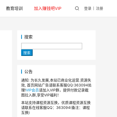
教育培训
加入赚钱吧VIP
登录
注册
搜索
搜索
公告
通知: 为长久发展,本站已商业化运营.资源失
效, 首页网站广告请联系客服QQ:363094处
理!
VIP会员
请加入VIP群，提供付款记录截
图拉入群,享受VIP福利！
本站支持课程资源互换，优质课程资源互换
请联系在线客服QQ：363094(备注：课程
互换)