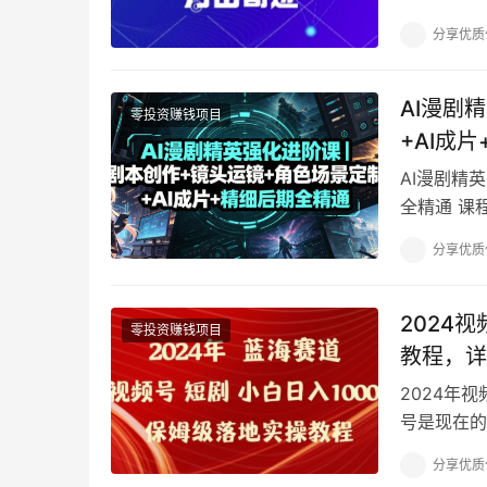
分享优质
AI漫剧
零投资赚钱项目
+AI成
AI漫剧精
全精通 课
头单一、画
分享优质
2024
零投资赚钱项目
教程，详
2024年
号是现在的
短视频，不
分享优质